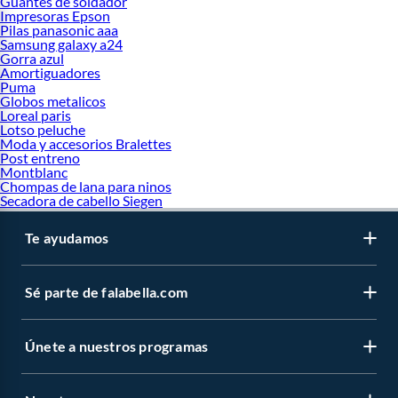
Guantes de soldador
Impresoras Epson
Pilas panasonic aaa
Samsung galaxy a24
Gorra azul
Amortiguadores
Puma
Globos metalicos
Loreal paris
Lotso peluche
Moda y accesorios Bralettes
Post entreno
Montblanc
Chompas de lana para ninos
Secadora de cabello Siegen
Te ayudamos
Sé parte de falabella.com
Únete a nuestros programas