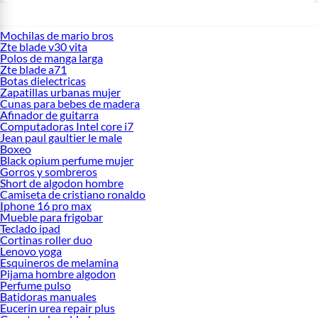
Mochilas de mario bros
Zte blade v30 vita
Polos de manga larga
Zte blade a71
Botas dielectricas
Zapatillas urbanas mujer
Cunas para bebes de madera
Afinador de guitarra
Computadoras Intel core i7
Jean paul gaultier le male
Boxeo
Black opium perfume mujer
Gorros y sombreros
Short de algodon hombre
Camiseta de cristiano ronaldo
Iphone 16 pro max
Mueble para frigobar
Teclado ipad
Cortinas roller duo
Lenovo yoga
Esquineros de melamina
Pijama hombre algodon
Perfume pulso
Batidoras manuales
Eucerin urea repair plus