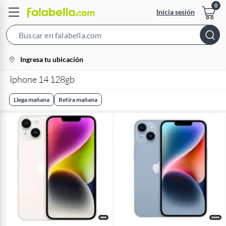
Inicia sesión
Search
Bar
location-
Ingresa tu ubicación
icon
Iphone 14 128gb
Llega mañana
Retira mañana