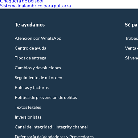
Chaqueta de beisbol
Sistema inalambrico para guitarra
Te ayudamos
Sé pa
Atención por WhatsApp
Trabaj
Centro de ayuda
Venta
Tipos de entrega
Sé ven
Cambios y devoluciones
Seguimiento de mi orden
Boletas y facturas
Política de prevención de delitos
Textos legales
Inversionistas
Canal de integridad - Integrity channel
Defensoría de Vendedores y Proveedores