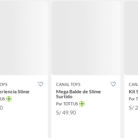
TOYS
CANAL TOYS
CAN
eriencia Slime
Mega Balde de Slime
Kit 
Surtido
TUS
Por 
Por TOTTUS
90
S/ 
S/ 49.90