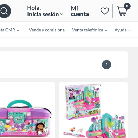
0
Hola
,
Mi
cuenta
Inicia sesión
eta CMR
Vende y comisiona
Venta telefónica
Ayuda
1