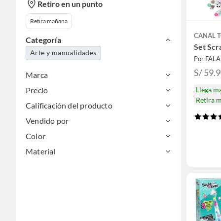
Retiro en un punto
Retira mañana
CANAL 
Categoría
Set Sc
Arte y manualidades
Por FAL
S/ 59.
Marca
Llega m
Precio
Retira 
Calificación del producto
Vendido por
Color
Material