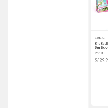
CANAL 
Kit Esti
Surtido
Por TOT
S/ 29.