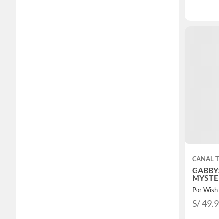
CANAL 
GABBY
MYSTE
Por Wish
S/ 49.