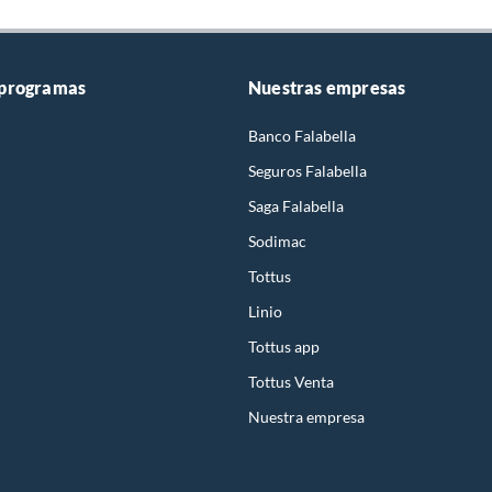
 programas
Nuestras empresas
Banco Falabella
Seguros Falabella
Saga Falabella
Sodimac
Tottus
Linio
Tottus app
Tottus Venta
Nuestra empresa