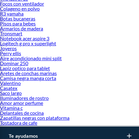
Focos con ventilador
Colageno en polvo
R3 yamaha
Botas bucaneras
Pisos para bebes
Armarios de madera
Tronsmart
Notebook acer aspire 3
Logitech g pro x superlight
Joyeros
Perry ellis
Aire acondicionado mini split
Dominar 250
Lapiz optico para tablet
Aretes de conchas marinas
Camisa negra manga corta
Valentino
Casatex
Saco largo
Iluminadores de rostro
Amor amor perfume
Vitamina c
Delantales de cocina
Zapatillas negras con plataforma
Tostadora de cafe
Te ayudamos