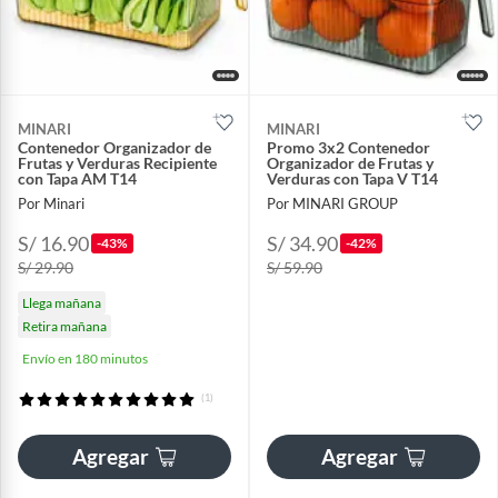
MINARI
MINARI
Contenedor Organizador de
Promo 3x2 Contenedor
Frutas y Verduras Recipiente
Organizador de Frutas y
con Tapa AM T14
Verduras con Tapa V T14
Por Minari
Por MINARI GROUP
S/ 16.90
S/ 34.90
-43%
-42%
S/ 29.90
S/ 59.90
Llega mañana
Retira mañana
Envío en 180 minutos
(1)
Agregar
Agregar