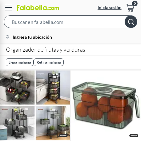
Inicia sesión
Search
Bar
location-
Ingresa tu ubicación
icon
Organizador de frutas y verduras
Llega mañana
Retira mañana