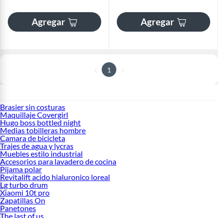
Agregar
Agregar
1
Brasier sin costuras
Maquillaje Covergirl
Hugo boss bottled night
Medias tobilleras hombre
Camara de bicicleta
Trajes de agua y lycras
Muebles estilo industrial
Accesorios para lavadero de cocina
Pijama polar
Revitalift acido hialuronico loreal
Lg turbo drum
Xiaomi 10t pro
Zapatillas On
Panetones
The last of us