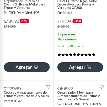
Organizador Frutero de
Cesta Frutero Organizador
Cocina 3 Niveles Metal para
Decorativo para Frutas y
Frutas y Verduras
Verduras OF200
Por TIENDA MORALITOS
Por Minari
S/ 39.90
S/ 24.90
-33%
-38%
S/ 59.90
S/ 39.90
Llega mañana
Retira mañana
Envío en 180 minutos
(2)
Agregar
Agregar
OTTOWARE
GENERICO
Cesta de Almacenamiento de
Organizador Móvil para
Frutas y Verduras de 2 Niveles
Almacenamiento de Frutas y
Verduras de 5 Niveles
Por OTTOWARE
Por EASY HOME NOVEDADES EIRL