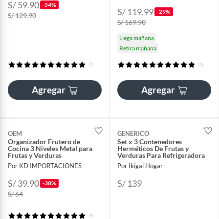
S/ 59.90
-54%
S/ 119.99
-29%
S/ 129.90
S/ 169.90
Llega mañana
Retira mañana
(1)
(1)
Agregar
Agregar
OEM
GENERICO
Organizador Frutero de
Set x 3 Contenedores
Cocina 3 Niveles Metal para
Herméticos De Frutas y
Frutas y Verduras
Verduras Para Refrigeradora
Por KD IMPORTACIONES
Por Ikigai Hogar
S/ 39.90
S/ 139
-38%
S/ 64
(4)