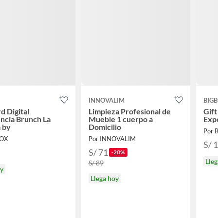
INNOVALIM
BIG
d Digital
Limpieza Profesional de
Gift
ncia Brunch La
Mueble 1 cuerpo a
Expe
a by
Domicilio
Por 
BOX
Por INNOVALIM
S/ 
S/ 71
-20%
Lleg
S/ 89
oy
Llega hoy