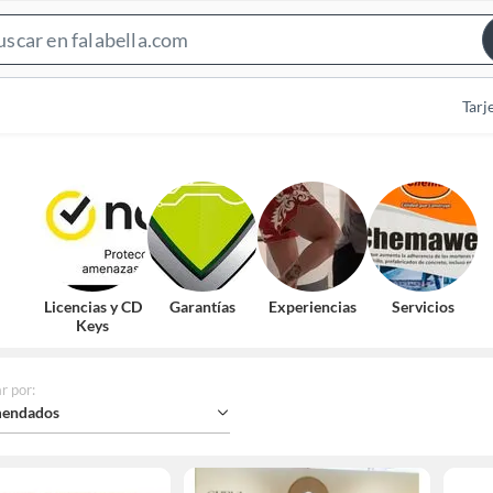
Search
Bar
Tarj
Licencias y CD
Garantías
Experiencias
Servicios
Keys
r por
:
endados