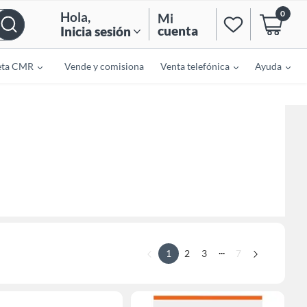
0
Hola
,
Mi
cuenta
Inicia sesión
eta CMR
Vende y comisiona
Venta telefónica
Ayuda
...
1
2
3
7