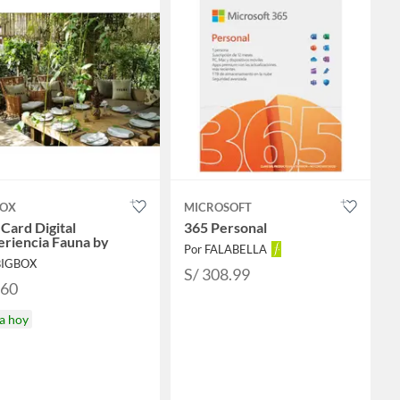
BOX
MICROSOFT
 Card Digital
365 Personal
eriencia Fauna by
Por FALABELLA
BIGBOX
S/ 308.99
360
a hoy