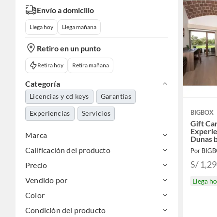
Envío a domicilio
Llega hoy
Llega mañana
Retiro en un punto
Retira hoy
Retira mañana
Categoría
Licencias y cd keys
Garantías
BIGBOX
Experiencias
Servicios
Gift Car
Experie
Marca
Dunas 
Calificación del producto
Por BIG
S/ 1,2
Precio
Vendido por
Llega h
Color
Condición del producto