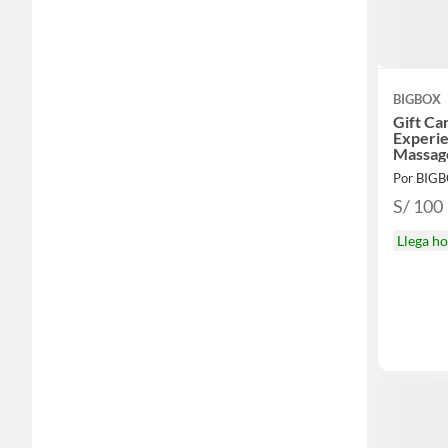
BIGBOX
Gift Car
Experi
Massag
Por BIG
S/ 100
Llega h