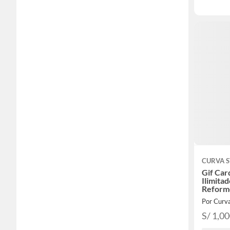
CURVA 
Gif Car
Ilimitad
Reform
Por Curva
S/ 1,0