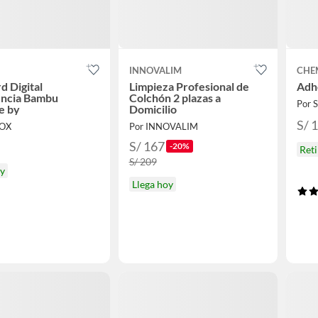
INNOVALIM
CHE
d Digital
Limpieza Profesional de
Adh
encia Bambu
Colchón 2 plazas a
Por
e by
Domicilio
S/ 
BOX
Por INNOVALIM
S/ 167
-20%
Reti
S/ 209
oy
Llega hoy