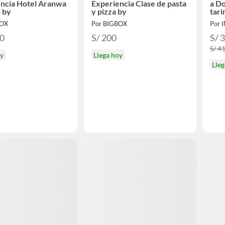
ncia Hotel Aranwa
Experiencia Clase de pasta
a Do
 by
y pizza by
tari
BOX
Por BIGBOX
Por 
90
S/ 200
S/ 
S/ 4
oy
Llega hoy
Lleg