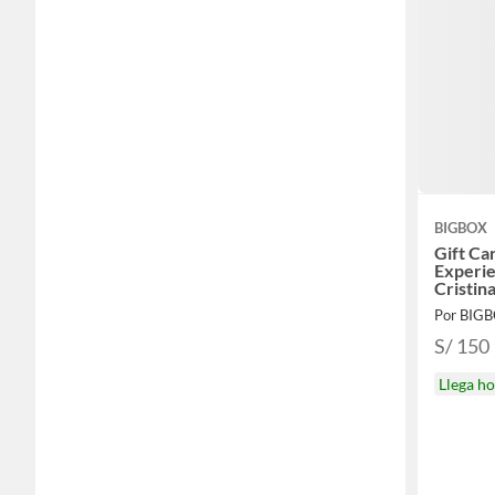
BIGBOX
Gift Car
Experie
Cristin
Por BIG
S/ 150
Llega h