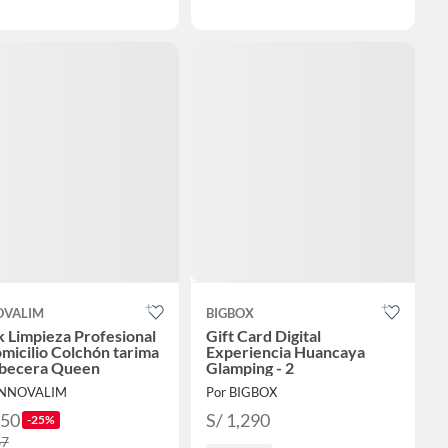
OVALIM
BIGBOX
 Limpieza Profesional
Gift Card Digital
micilio Colchón tarima
Experiencia Huancaya
abecera Queen
Glamping - 2
INNOVALIM
Por BIGBOX
350
S/ 1,290
-25%
67