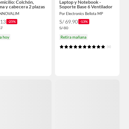
micilio: Colchón,
Laptop y Notebook -
ma y cabecera 2 plazas
Soporte Base 6 Ventilador
INNOVALIM
Por Electronics Bellota MP
313
S/ 69.90
-25%
-13%
17
S/ 80
a hoy
Retira mañana
(6)