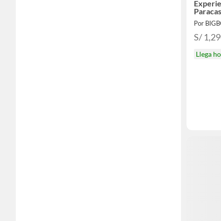
Experie
Paracas
Por BIG
S/ 1,2
Llega h