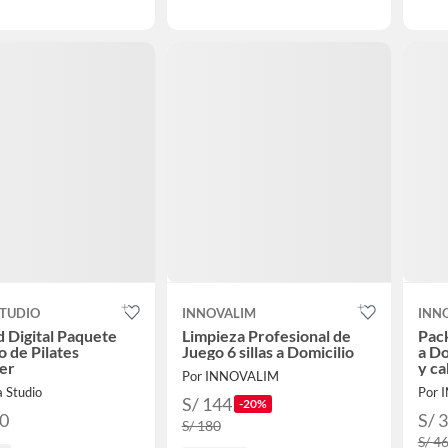
STUDIO
INNOVALIM
INN
d Digital Paquete
Limpieza Profesional de
Pack
o de Pilates
Juego 6 sillas a Domicilio
a Do
er
y c
Por INNOVALIM
 Studio
Por 
S/ 144
-20%
00
S/ 
S/ 180
S/ 4