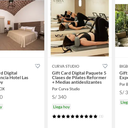
CURVA STUDIO
BIG
d Digital
Gift Card Digital Paquete 5
Gift
ncia Hotel Las
Clases de Pilates Reformer
Exp
by
+ Medias antideslizantes
Por 
BOX
Por Curva Studio
S/ 
90
S/ 340
Lleg
oy
Llega hoy
(1)