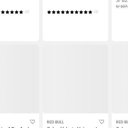
S/ 107
(1)
(1)
RED BULL
RED B