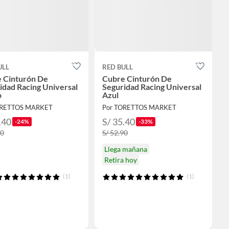
ULL
RED BULL
 Cinturón De
Cubre Cinturón De
idad Racing Universal
Seguridad Racing Universal
o
Azul
ORETTOS MARKET
Por TORETTOS MARKET
.40
S/ 35.40
-24%
-33%
90
S/ 52.90
Llega mañana
Retira hoy
(1)
(1)