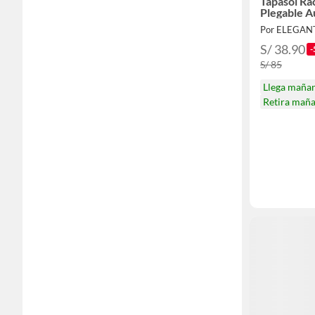
Tapasol Ra
Plegable A
Por ELEGAN
S/ 38.90
-
S/ 85
Llega maña
Retira mañ