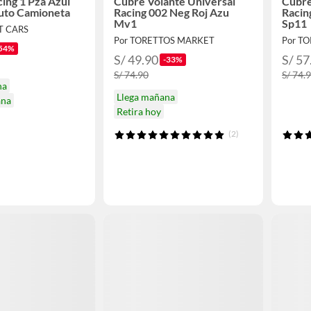
cing 1 Pza Azul
Cubre Volante Universal
Cubre
uto Camioneta
Racing 002 Neg Roj Azu
Racin
Mv1
Sp11
T CARS
Por TORETTOS MARKET
Por T
54%
S/ 49.90
S/ 57
-33%
S/ 74.90
S/ 74.
na
Llega mañana
ana
Retira hoy
(2)