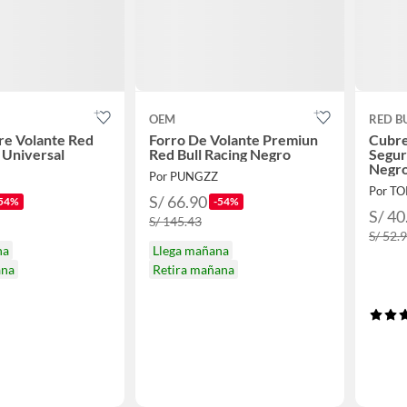
OEM
RED B
re Volante Red
Forro De Volante Premiun
Cubre
g Universal
Red Bull Racing Negro
Segur
Negr
Por PUNGZZ
Por T
S/ 66.90
54%
-54%
S/ 40
S/ 145.43
S/ 52.
na
Llega mañana
ana
Retira mañana