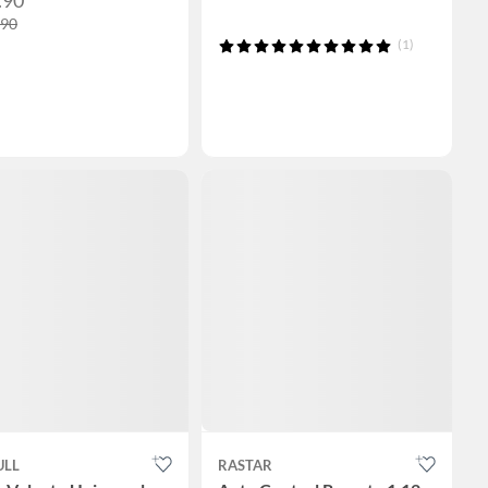
.90
(1)
ULL
RASTAR