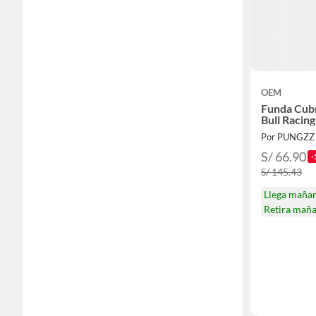
OEM
Funda Cub
Bull Racin
Por PUNGZZ
S/ 66.90
-
S/ 145.43
Llega maña
Retira mañ