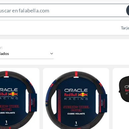
Search
Bar
Tarj
r
:
ados