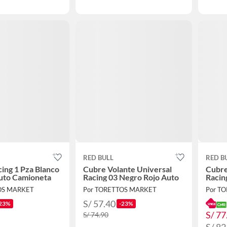
RED BULL
RED B
cing 1 Pza Blanco
Cubre Volante Universal
Cubre
uto Camioneta
Racing 03 Negro Rojo Auto
Racin
OS MARKET
Por TORETTOS MARKET
Por T
S/ 57.40
23%
-23%
S/ 77
S/ 74.90
S/ 82