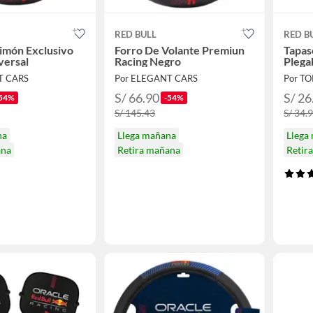
RED BULL
RED B
imón Exclusivo
Forro De Volante Premiun
Tapas
versal
Racing Negro
Plega
T CARS
Por ELEGANT CARS
Por T
S/ 66.90
S/ 26
54%
-54%
S/ 145.43
S/ 34.
na
Llega mañana
Llega
ana
Retira mañana
Retir