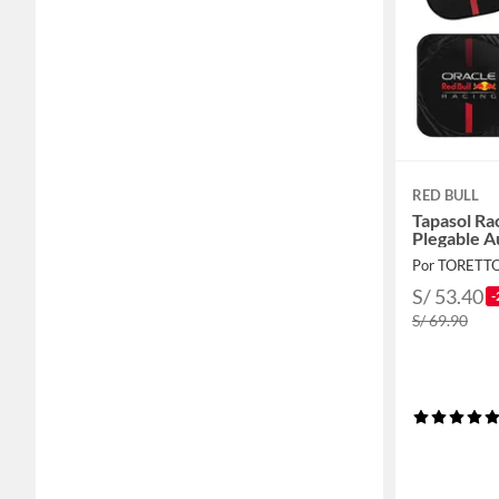
RED BULL
Tapasol Ra
Plegable A
Por TORETT
S/ 53.40
-
S/ 69.90