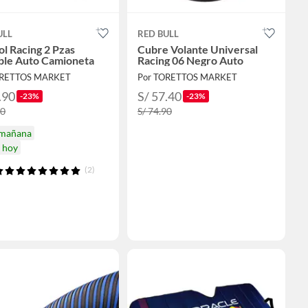
ULL
RED BULL
ol Racing 2 Pzas
Cubre Volante Universal
ble Auto Camioneta
Racing 06 Negro Auto
ORETTOS MARKET
Por TORETTOS MARKET
.90
S/ 57.40
-23%
-23%
90
S/ 74.90
 mañana
a hoy
(2)