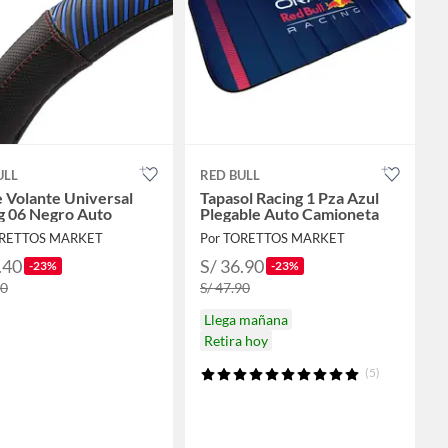
ULL
RED BULL
 Volante Universal
Tapasol Racing 1 Pza Azul
g 06 Negro Auto
Plegable Auto Camioneta
ORETTOS MARKET
Por TORETTOS MARKET
.40
S/ 36.90
-23%
-23%
90
S/ 47.90
Llega mañana
Retira hoy
(5)