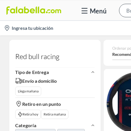
Menú
location-
Ingresa tu ubicación
icon
Ordenar po
Recomend
Red bull racing
Tipo de Entrega
Envío a domicilio
Llega mañana
Retiro en un punto
Retira hoy
Retira mañana
Categoría