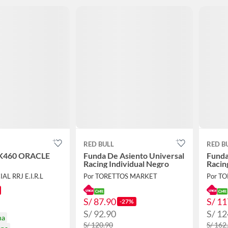
RED BULL
RED B
SK460 ORACLE
Funda De Asiento Universal
Funda
Racing Individual Negro
Racin
AL RRJ E.I.R.L
Por TORETTOS MARKET
Por T
S/ 87.90
S/ 11
-27%
S/ 92.90
S/ 12
na
S/ 120.90
S/ 162