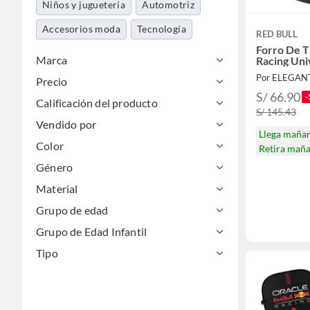
Niños y juguetería
Automotriz
Accesorios moda
Tecnología
RED BULL
Forro De T
Marca
Racing Uni
Por ELEGAN
Precio
S/ 66.90
-
Calificación del producto
S/ 145.43
Vendido por
Llega maña
Color
Retira mañ
Género
Material
Grupo de edad
Grupo de Edad Infantil
Tipo