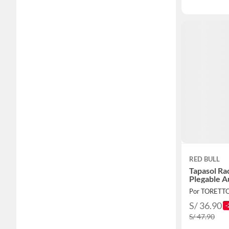
RED BULL
Tapasol Ra
Plegable A
Por TORETT
S/ 36.90
-
S/ 47.90