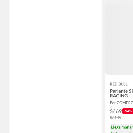
RED BULL
Parlante 
RACING
Por COMERCI
S/ 69
-54%
S/ 149
Llega maña