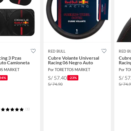
RED BULL
RED B
cing 3 Pzas
Cubre Volante Universal
Cubre
uto Camioneta
Racing 06 Negro Auto
Racin
OS MARKET
Por TORETTOS MARKET
Por T
S/ 57.40
S/ 57
24%
-23%
S/ 74.90
S/ 74.
(1)