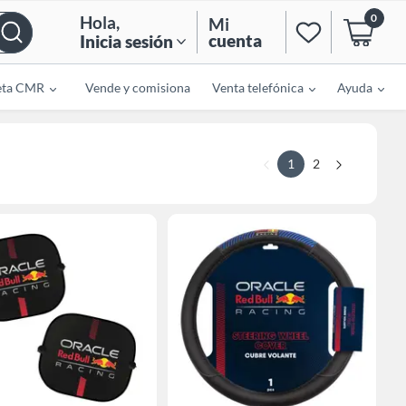
0
Hola
,
Mi
cuenta
Inicia sesión
eta CMR
Vende y comisiona
Venta telefónica
Ayuda
1
2