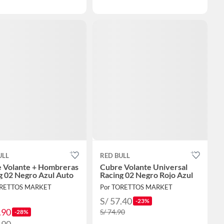
ULL
RED BULL
 Volante + Hombreras
Cubre Volante Universal
g 02 Negro Azul Auto
Racing 02 Negro Rojo Azul
ORETTOS MARKET
Por TORETTOS MARKET
S/ 57.40
-23%
.90
S/ 74.90
-28%
.90