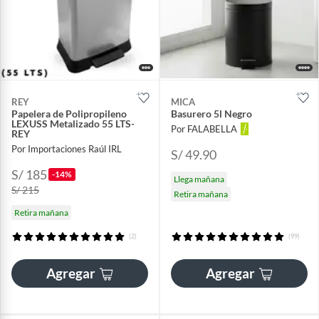
REY
MICA
Papelera de Polipropileno
Basurero 5l Negro
LEXUSS Metalizado 55 LTS-
Por FALABELLA
REY
Por Importaciones Raúl IRL
S/ 49.90
S/ 185
-14%
Llega mañana
S/ 215
Retira mañana
Retira mañana
(2)
(99)
Agregar
Agregar