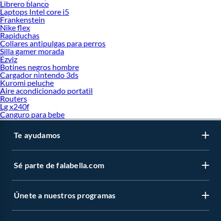
Librero blanco
Laptops Intel core i5
Frankenstein
Nike flex
Rapiduchas
Collares antipulgas para perros
Silla gamer morada
Ezviz
Botines negros hombre
Cargador nintendo 3ds
Kuromi peluche
Aire acondicionado portatil
Routers
Lg x240f
Canguro para bebe
Te ayudamos
Sé parte de falabella.com
Únete a nuestros programas