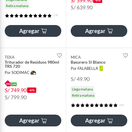
S/ 599.90
-6%
Retira mañana
S/ 639.90
(19)
Agregar
Agregar
TEKA
MICA
Triturador de Residuos 980ml
Basurero 5l Blanco
TRS 720
Por FALABELLA
Por SODIMAC
S/ 49.90
S/ 749.90
Llega mañana
-6%
Retira mañana
S/ 799.90
(44)
Agregar
Agregar