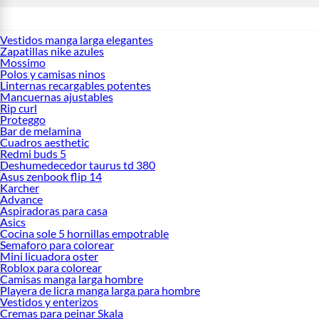
Vestidos manga larga elegantes
Zapatillas nike azules
Mossimo
Polos y camisas ninos
Linternas recargables potentes
Mancuernas ajustables
Rip curl
Proteggo
Bar de melamina
Cuadros aesthetic
Redmi buds 5
Deshumedecedor taurus td 380
Asus zenbook flip 14
Karcher
Advance
Aspiradoras para casa
Asics
Cocina sole 5 hornillas empotrable
Semaforo para colorear
Mini licuadora oster
Roblox para colorear
Camisas manga larga hombre
Playera de licra manga larga para hombre
Vestidos y enterizos
Cremas para peinar Skala