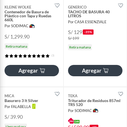
KLEINE WOLKE
GENERICO
Contenedor de Basura de
TACHO DE BASURA 40
Plástico con Tapa y Ruedas
LITROS
660L
Por CASA ESSENZIALE
Por SODIMAC
S/ 129
-35%
S/ 1,299.90
S/ 199
Retira mañana
Retira mañana
(3)
Agregar
Agregar
MICA
TEKA
Basurero 3 lt Silver
Triturador de Residuos 857ml
TRS 520
Por FALABELLA
Por SODIMAC
S/ 39.90
Llega mañana