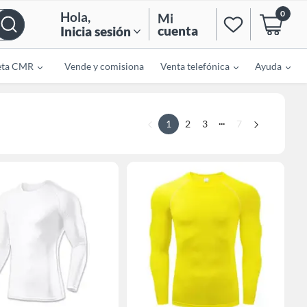
0
Hola
,
Mi
cuenta
Inicia sesión
eta CMR
Vende y comisiona
Venta telefónica
Ayuda
...
1
2
3
7