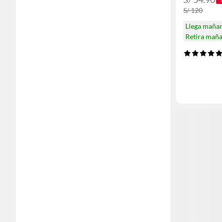
S/ 120
Llega maña
Retira mañ