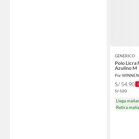
GENERICO
Polo Licra
Azulino M
Por WINNEN
S/ 54.90
-
S/ 120
Llega maña
Retira mañ