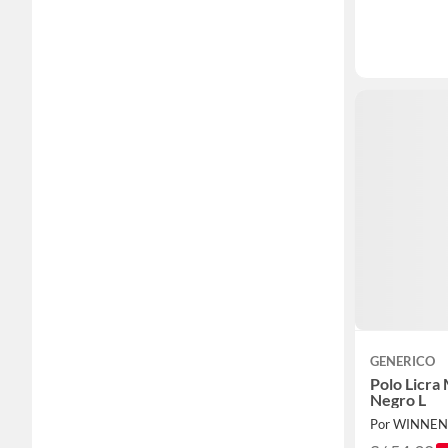
GENERICO
Polo Licra
Negro L
Por WINNEN