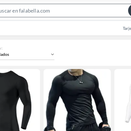
Search
Bar
Tarj
r
:
ados
bre