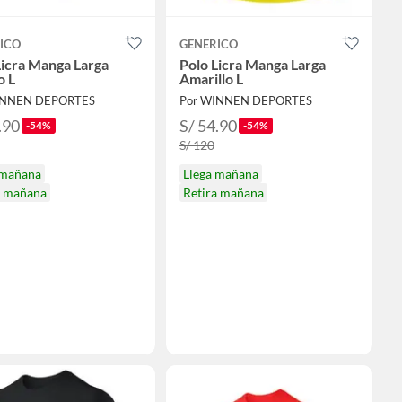
ICO
GENERICO
Licra Manga Larga
Polo Licra Manga Larga
o L
Amarillo L
INNEN DEPORTES
Por WINNEN DEPORTES
.90
S/ 54.90
-54%
-54%
S/ 120
 mañana
Llega mañana
a mañana
Retira mañana