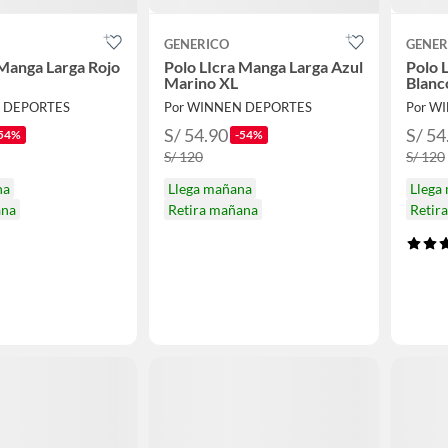
GENERICO
GENER
 Manga Larga Rojo
Polo LIcra Manga Larga Azul
Polo 
Marino XL
Blanc
 DEPORTES
Por WINNEN DEPORTES
Por W
S/ 54.90
S/ 54
54%
-54%
S/ 120
S/ 120
na
Llega mañana
Llega
ana
Retira mañana
Retir