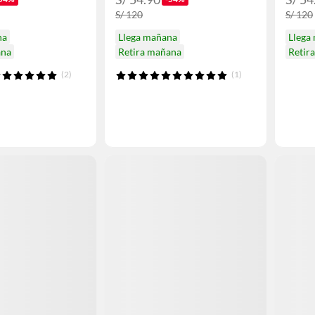
S/ 120
S/ 120
na
Llega mañana
Llega
ana
Retira mañana
Retir
(2)
(1)