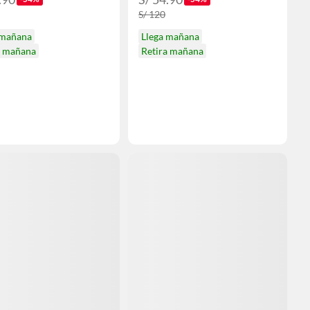
S/ 120
 mañana
Llega mañana
a mañana
Retira mañana