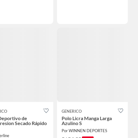
ICO
GENERICO
Deportivo de
Polo Licra Manga Larga
esion Secado Rápido
Azulino S
Por WINNEN DEPORTES
rline