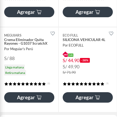
Agregar
Agregar
MEGUIARS
ECO FULL
Crema Eliminador Quita
SILICONA VEHICULAR 4L
Rayones - G1037 ScratchX
Por ECOFULL
Por Meguiar's Perú
S/ 88
S/ 44.90
-38%
S/ 49.90
Llega mañana
S/ 71.90
Retira mañana
(8)
(9)
Agregar
Agregar