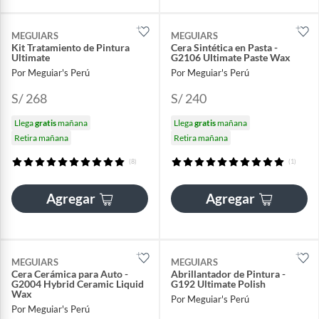
MEGUIARS
MEGUIARS
Kit Tratamiento de Pintura
Cera Sintética en Pasta -
Ultimate
G2106 Ultimate Paste Wax
Por Meguiar's Perú
Por Meguiar's Perú
S/ 268
S/ 240
Llega
gratis
mañana
Llega
gratis
mañana
Retira mañana
Retira mañana
(8)
(1)
Agregar
Agregar
MEGUIARS
MEGUIARS
Cera Cerámica para Auto -
Abrillantador de Pintura -
G2004 Hybrid Ceramic Liquid
G192 Ultimate Polish
Wax
Por Meguiar's Perú
Por Meguiar's Perú