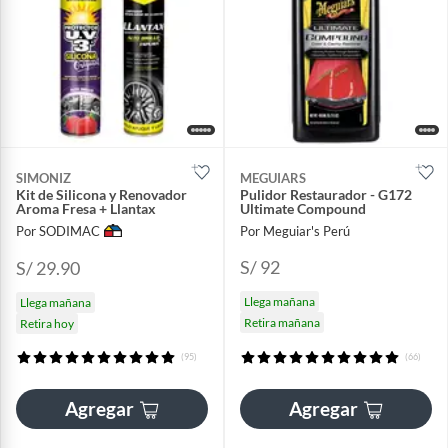
SIMONIZ
MEGUIARS
Kit de Silicona y Renovador
Pulidor Restaurador - G172
Aroma Fresa + Llantax
Ultimate Compound
Por SODIMAC
Por Meguiar's Perú
S/ 92
S/ 29.90
Llega mañana
Llega mañana
Retira mañana
Retira hoy
(95)
(66)
Agregar
Agregar