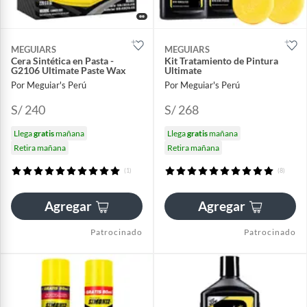
MEGUIARS
MEGUIARS
Cera Sintética en Pasta -
Kit Tratamiento de Pintura
G2106 Ultimate Paste Wax
Ultimate
Por Meguiar's Perú
Por Meguiar's Perú
S/ 240
S/ 268
Llega
gratis
mañana
Llega
gratis
mañana
Retira mañana
Retira mañana
(1)
(8)
Agregar
Agregar
Patrocinado
Patrocinado