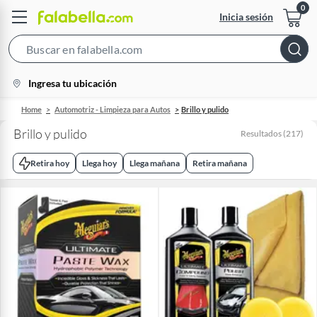
Inicia sesión
Search
Bar
location-
Ingresa tu ubicación
icon
Home
Automotriz - Limpieza para Autos
Brillo y pulido
Brillo y pulido
Resultados
(
217
)
Retira hoy
Llega hoy
Llega mañana
Retira mañana