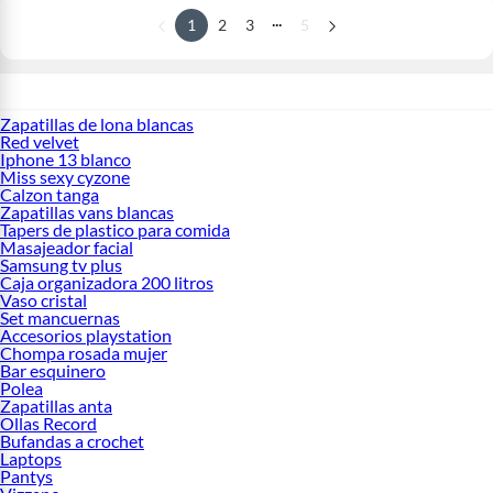
...
1
2
3
5
Zapatillas de lona blancas
Red velvet
Iphone 13 blanco
Miss sexy cyzone
Calzon tanga
Zapatillas vans blancas
Tapers de plastico para comida
Masajeador facial
Samsung tv plus
Caja organizadora 200 litros
Vaso cristal
Set mancuernas
Accesorios playstation
Chompa rosada mujer
Bar esquinero
Polea
Zapatillas anta
Ollas Record
Bufandas a crochet
Laptops
Pantys