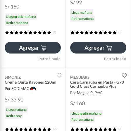
S/ 92
S/ 160
Llega mañana
Llega
gratis
mañana
Retira mañana
Retira mañana
(7)
(1)
Agregar
Agregar
Patrocinado
Patrocinado
SIMONIZ
MEGUIARS
Crema Quita Rayones 120ml
Cera Carnauba en Pasta - G70
Gold Class Carnauba Plus
Por SODIMAC
Por Meguiar's Perú
S/ 33.90
S/ 160
Llega mañana
Llega
gratis
mañana
Retira hoy
Retira mañana
(75)
(2)