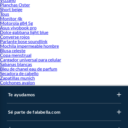
Vizzano
Planchas Oster
Short beige
Tous
Monitor 4k
Motorola g84 5g
Asus vivobook pro
Dolce gabbana light blue
Converse rojos
Parlante bose soundlink
Mochila impermeable hombre
Blusa celeste
Copa menstrual
Cargador universal para celular
Sabanas blancas
Bleu de chanel eau de parfum
Secadora de cabello
Zapatillas munich
Colchones avalon
Te ayudamos
Sé parte de falabella.com