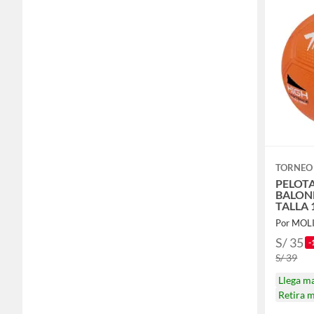
TORNEO
PELOT
BALON
TALLA
Por MOL
S/ 35
-
S/ 39
Llega m
Retira 