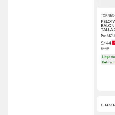
TORNEO
PELOT
BALON
TALLA
Por MOL
S/ 44
-
S/ 49
Llega m
Retira 
1 - 14 de 