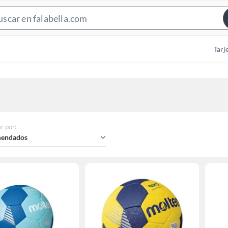
Search
Bar
Tarj
r por
:
endados