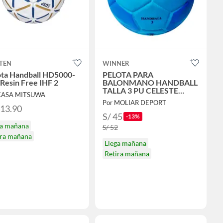
TEN
WINNER
ota Handball HD5000-
PELOTA PARA
Resin Free IHF 2
BALONMANO HANDBALL
TALLA 3 PU CELESTE
CASA MITSUWA
AZUL
Por MOLIAR DEPORT
413.90
S/ 45
-13%
ga mañana
S/ 52
ira mañana
Llega mañana
Retira mañana