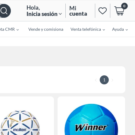
0
Hola
,
Mi
cuenta
Inicia sesión
eta CMR
Vende y comisiona
Venta telefónica
Ayuda
1