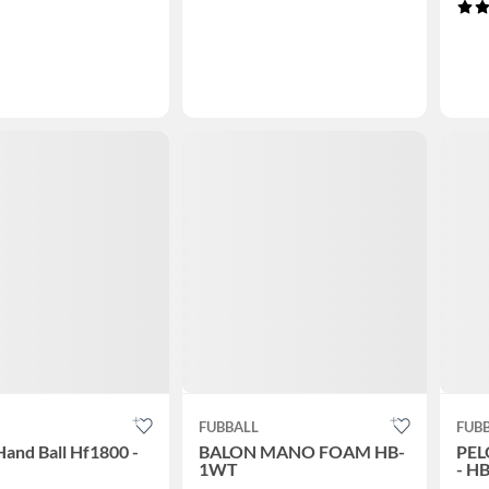
FUBBALL
FUB
Hand Ball Hf1800 -
BALON MANO FOAM HB-
PEL
1WT
- H