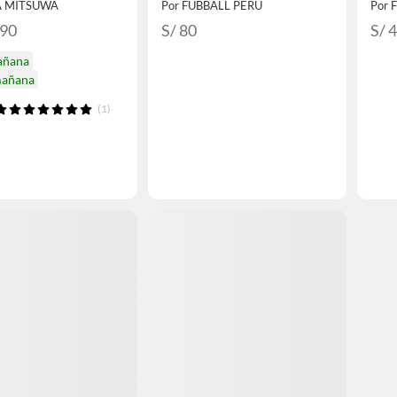
A MITSUWA
Por FUBBALL PERU
Por 
.90
S/ 80
S/ 
añana
mañana
(1)