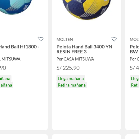
MOLTEN
MOL
Hand Ball Hf1800 -
Pelota Hand Ball 3400 YN
Pel
RESIN FREE 3
BW 
A MITSUWA
Por CASA MITSUWA
Por 
.90
S/ 225.90
S/ 
añana
Llega mañana
Lle
mañana
Retira mañana
Ret