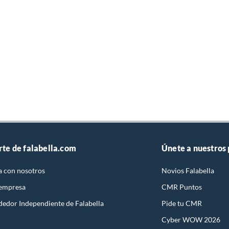
rte de falabella.com
Únete a nuestros
a con nosotros
Novios Falabella
 empresa
CMR Puntos
dedor Independiente de Falabella
Pide tu CMR
Cyber WOW 2026