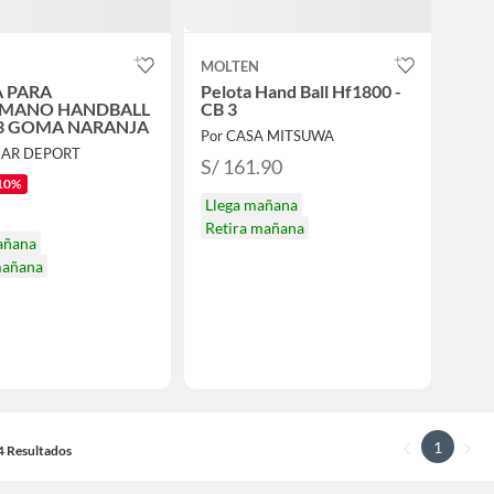
MOLTEN
A PARA
Pelota Hand Ball Hf1800 -
MANO HANDBALL
CB 3
 3 GOMA NARANJA
Por CASA MITSUWA
IAR DEPORT
S/ 161.90
10%
Llega mañana
Retira mañana
añana
mañana
1
14 Resultados