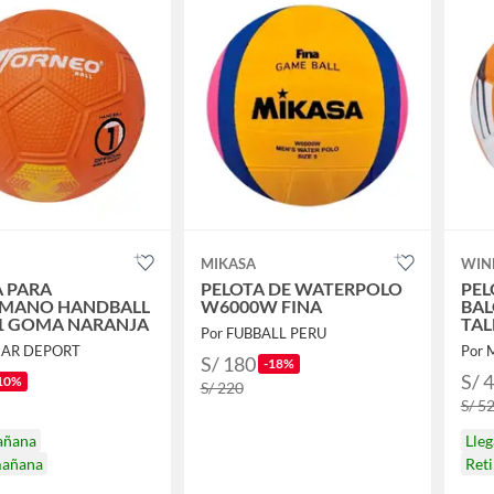
MIKASA
WIN
A PARA
PELOTA DE WATERPOLO
PEL
MANO HANDBALL
W6000W FINA
BA
 1 GOMA NARANJA
TAL
Por FUBBALL PERU
BL
IAR DEPORT
Por 
S/ 180
-18%
S/ 
10%
S/ 220
S/ 5
añana
Lle
mañana
Ret