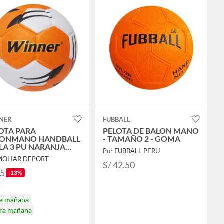
NER
FUBBALL
OTA PARA
PELOTA DE BALON MANO
LONMANO HANDBALL
- TAMAÑO 2 - GOMA
LA 3 PU NARANJA
Por FUBBALL PERU
ANCO
MOLIAR DEPORT
S/ 42.50
45
-13%
2
ga mañana
ira mañana