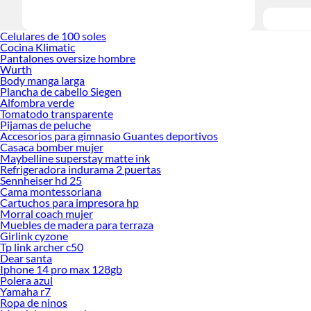
Celulares de 100 soles
Cocina Klimatic
Pantalones oversize hombre
Wurth
Body manga larga
Plancha de cabello Siegen
Alfombra verde
Tomatodo transparente
Pijamas de peluche
Accesorios para gimnasio Guantes deportivos
Casaca bomber mujer
Maybelline superstay matte ink
Refrigeradora indurama 2 puertas
Sennheiser hd 25
Cama montessoriana
Cartuchos para impresora hp
Morral coach mujer
Muebles de madera para terraza
Girlink cyzone
Tp link archer c50
Dear santa
Iphone 14 pro max 128gb
Polera azul
Yamaha r7
Ropa de ninos