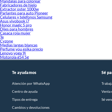
Mandalas para colorear
Fabricadores de hielo
Extractor oster 1000w
Parlantes para auto Pioneer
Celulares y telefonos Samsung
Asus vivobook i7
Honor magic 5 pro
Dijes para hombres
Casaca roja mujer
Te
Cyzone
Medias largas blancas
Perfume you esika precio
Lenovo yoga 9i
Motorola g54 5g
Te ayudamos
Sé pa
Atención por WhatsApp
Trabaj
Centro de ayuda
Venta
Tipos de entrega
Sé ven
Cambios y devoluciones