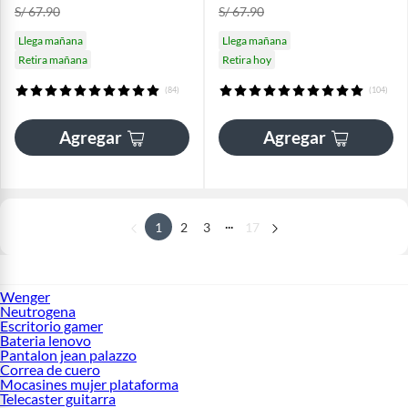
S/ 67.90
S/ 67.90
Llega mañana
Llega mañana
Retira mañana
Retira hoy
(84)
(104)
Agregar
Agregar
...
1
2
3
17
Wenger
Neutrogena
Escritorio gamer
Bateria lenovo
Pantalon jean palazzo
Correa de cuero
Mocasines mujer plataforma
Telecaster guitarra