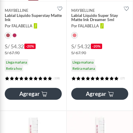
MAYBELLINE
MAYBELLINE
Labial Líquido Superstay Matte
Labial Líquido Super Stay
Ink
Matte Ink Dreamer 5ml
Por FALABELLA
Por FALABELLA
S/ 54.32
S/ 54.32
-20%
-20%
S/ 67.90
S/ 67.90
Llega mañana
Llega mañana
Retira hoy
Retira mañana
(108)
(27)
Agregar
Agregar