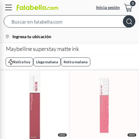
Inicia sesión
Search
Bar
location-
Ingresa tu ubicación
icon
Maybelline superstay matte ink
Retira hoy
Llega mañana
Retira mañana