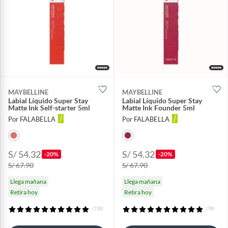
MAYBELLINE
MAYBELLINE
Labial Líquido Super Stay
Labial Líquido Super Stay
Matte Ink Self-starter 5ml
Matte Ink Founder 5ml
Por FALABELLA
Por FALABELLA
S/ 54.32
S/ 54.32
-20%
-20%
S/ 67.90
S/ 67.90
Llega mañana
Llega mañana
Retira hoy
Retira hoy
(118)
(78)