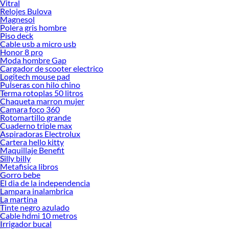
Vitral
Relojes Bulova
Magnesol
Polera gris hombre
Piso deck
Cable usb a micro usb
Honor 8 pro
Moda hombre Gap
Cargador de scooter electrico
Logitech mouse pad
Pulseras con hilo chino
Terma rotoplas 50 litros
Chaqueta marron mujer
Camara foco 360
Rotomartillo grande
Cuaderno triple max
Aspiradoras Electrolux
Cartera hello kitty
Maquillaje Benefit
Silly billy
Metafisica libros
Gorro bebe
El dia de la independencia
Lampara inalambrica
La martina
Tinte negro azulado
Cable hdmi 10 metros
Irrigador bucal