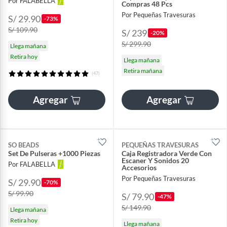
Por FALABELLA
Compras 48 Pcs
Por Pequeñas Travesuras
S/ 29.90
-73%
S/ 109.90
S/ 239
-20%
S/ 299.90
Llega mañana
Retira hoy
Llega mañana
Retira mañana
(47)
Agregar
Agregar
SO BEADS
PEQUEÑAS TRAVESURAS
Set De Pulseras +1000 Piezas
Caja Registradora Verde Con
Escaner Y Sonidos 20
Por FALABELLA
Accesorios
Por Pequeñas Travesuras
S/ 29.90
-70%
S/ 99.90
S/ 79.90
-47%
S/ 149.90
Llega mañana
Retira hoy
Llega mañana