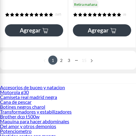
Retira mañana
(167)
(6)
Agregar
Agregar
...
1
2
3
15
Accesorios de buceo y natacion
Motorola g30
Camiseta real madrid negra
Cana de pescar
Botines negros charol
Transformadores y estabilizadores
Brother dcp t500w
Maquina para hacer abdominales
Del amor y otros demonios
Potenciometro
Vestidos cortos con manga