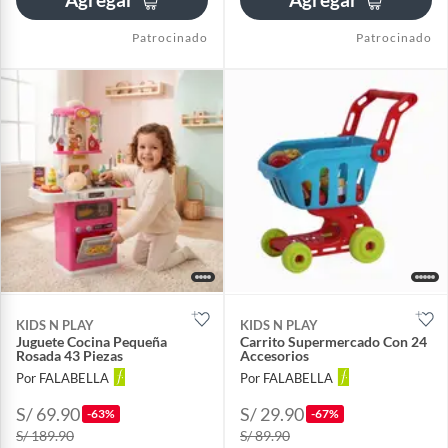
Patrocinado
Patrocinado
KIDS N PLAY
KIDS N PLAY
Juguete Cocina Pequeña
Carrito Supermercado Con 24
Rosada 43 Piezas
Accesorios
Por FALABELLA
Por FALABELLA
S/ 69.90
S/ 29.90
-63%
-67%
S/ 189.90
S/ 89.90