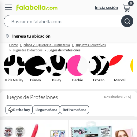
Inicia sesión
Search
Bar
location-
Ingresa tu ubicación
icon
Home
Niños y Juguetería - Juguetería
Juguetes Educativos
Juguetes Didácticos
Juegos de Profesiones
Kids N Play
Disney
Bluey
Barbie
Frozen
Marvel
To
Juegos de Profesiones
Resultados
(
716
)
Retira hoy
Llega mañana
Retira mañana