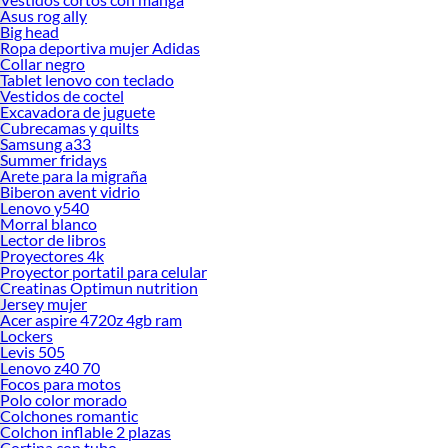
Asus rog ally
Big head
Ropa deportiva mujer Adidas
Collar negro
Tablet lenovo con teclado
Vestidos de coctel
Excavadora de juguete
Cubrecamas y quilts
Samsung a33
Summer fridays
Arete para la migraña
Biberon avent vidrio
Lenovo y540
Morral blanco
Lector de libros
Proyectores 4k
Proyector portatil para celular
Creatinas Optimun nutrition
Jersey mujer
Acer aspire 4720z 4gb ram
Lockers
Levis 505
Lenovo z40 70
Focos para motos
Polo color morado
Colchones romantic
Colchon inflable 2 plazas
Cortina con tubo