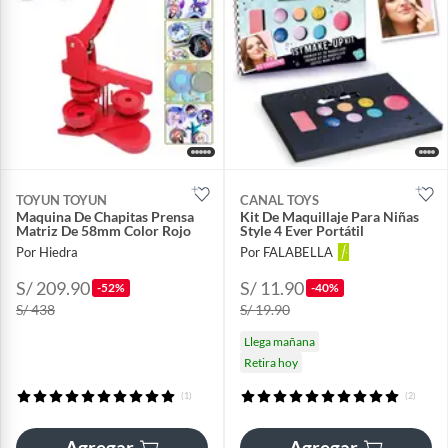
TOYUN TOYUN
CANAL TOYS
Maquina De Chapitas Prensa
Kit De Maquillaje Para Niñas
Matriz De 58mm Color Rojo
Style 4 Ever Portátil
Por Hiedra
Por FALABELLA
S/ 209.90
S/ 11.90
-52%
-40%
S/ 438
S/ 19.90
Llega mañana
Retira hoy
(1)
(2)
Agregar
Agregar