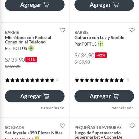
Agregar
Agregar
BARBIE
BARBIE
Micrófono con Pedestal
Guitarra con Luz y Sonido
Conexión al Teléfono
Por TOTTUS
Por TOTTUS
S/ 34.90
-42%
S/ 39.90
-43%
S/ 59.90
S/ 69.90
(2)
(4)
Agregar
Agregar
Patrocinado
Patrocinado
SO BEADS
PEQUEÑAS TRAVESURAS
Set Joyería +350 Piezas Niñas
Juego de Supermercado
Supermarket y Coche De