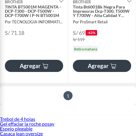
BROTHER
BROTHER
TINTA BT5001M MAGENTA -
Tinta Bt6001Bk Negra Para
DCP-T300 - DCP-T500W -
Impresoras Dcp-T300, T500W
DCP-T700W l P-N BT5001M
Y T700W - Alta Calidad Y
Rend
Por TECNOLOGIA INFORMATICA Y CONSULTORIA
Por ProSmart Retail
S/ 71.18
S/ 69
-42%
S/ 119
Retira mañana
Agregar
Agregar
1
Trebol de 4 hojas
Gel effaclar la roche posay
Espejo plegable
Casaca jean oversize