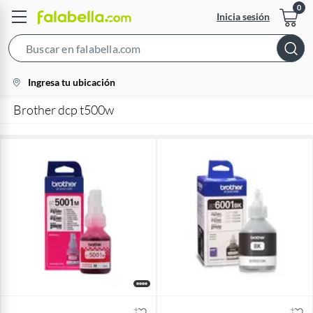
Inicia sesión
Search
Bar
location-
Ingresa tu ubicación
icon
Brother dcp t500w