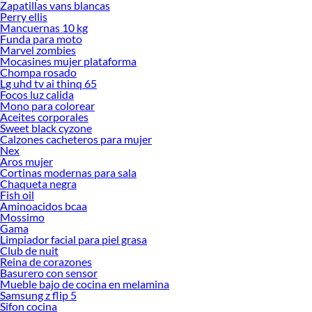
Zapatillas vans blancas
Perry ellis
Mancuernas 10 kg
Funda para moto
Marvel zombies
Mocasines mujer plataforma
Chompa rosado
Lg uhd tv ai thinq 65
Focos luz calida
Mono para colorear
Aceites corporales
Sweet black cyzone
Calzones cacheteros para mujer
Nex
Aros mujer
Cortinas modernas para sala
Chaqueta negra
Fish oil
Aminoacidos bcaa
Mossimo
Gama
Limpiador facial para piel grasa
Club de nuit
Reina de corazones
Basurero con sensor
Mueble bajo de cocina en melamina
Samsung z flip 5
Sifon cocina