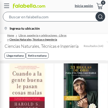
Inicia sesión
Search
Bar
location-
Ingresa tu ubicación
icon
Home
Libros, papelería y celebraciones - Libros
Ciencias Naturales, Técnicas e Ingeniería
Ciencias Naturales, Técnicas e Ingeniería
Resultados
(
64
)
Llega mañana
Retira mañana