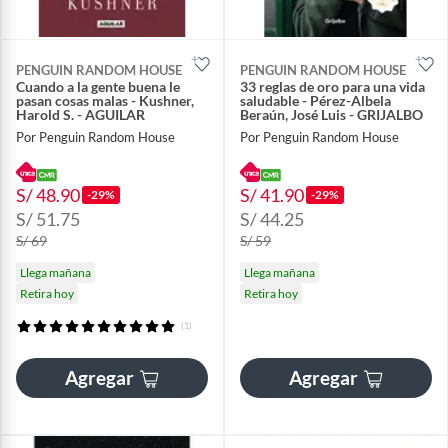
PENGUIN RANDOM HOUSE
PENGUIN RANDOM HOUSE
Cuando a la gente buena le
33 reglas de oro para una vida
pasan cosas malas - Kushner,
saludable - Pérez-Albela
Harold S. - AGUILAR
Beraún, José Luis - GRIJALBO
Por Penguin Random House
Por Penguin Random House
S/ 48.90
S/ 41.90
-29%
-29%
S/ 51.75
S/ 44.25
S/ 69
S/ 59
Llega mañana
Llega mañana
Retira hoy
Retira hoy
(1)
Agregar
Agregar