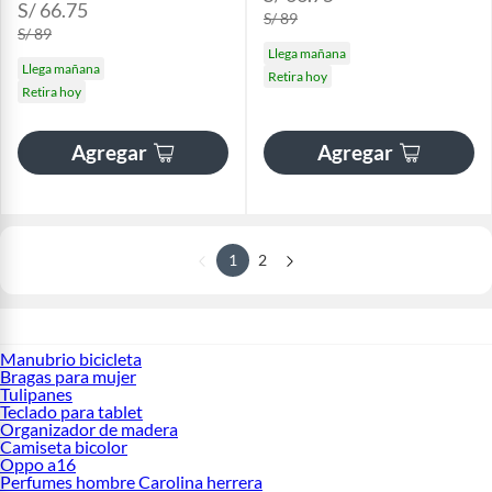
S/ 66.75
S/ 89
S/ 89
Llega mañana
Llega mañana
Retira hoy
Retira hoy
Agregar
Agregar
1
2
Manubrio bicicleta
Bragas para mujer
Tulipanes
Teclado para tablet
Organizador de madera
Camiseta bicolor
Oppo a16
Perfumes hombre Carolina herrera