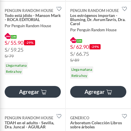
PENGUIN RANDOM HOUSE
PENGUIN RANDOM HOUSE
Todo está jdido - Manson Mark
Los estrógenos importan -
- ROCA EDITORIAL
Bluming, Dr. AvrumTavris, Dra.
Carol
Por Penguin Random House
Por Penguin Random House
S/ 55.90
-29%
S/ 62.90
-29%
S/ 59.25
S/ 66.75
S/ 79
S/ 89
Llega mañana
Llega mañana
Retira hoy
Retira hoy
Agregar
Agregar
PENGUIN RANDOM HOUSE
GENERICO
TDAH en el adulto - Sevilla,
Arboretum Colección Libros
Dra. Juncal - AGUILAR
sobre árboles