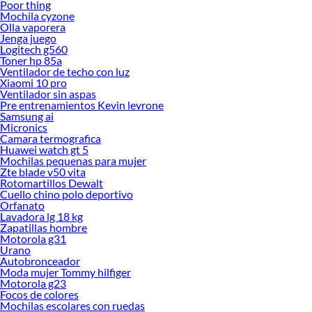
Poor thing
Mochila cyzone
Olla vaporera
Jenga juego
Logitech g560
Toner hp 85a
Ventilador de techo con luz
Xiaomi 10 pro
Ventilador sin aspas
Pre entrenamientos Kevin levrone
Samsung ai
Micronics
Camara termografica
Huawei watch gt 5
Mochilas pequenas para mujer
Zte blade v50 vita
Rotomartillos Dewalt
Cuello chino polo deportivo
Orfanato
Lavadora lg 18 kg
Zapatillas hombre
Motorola g31
Urano
Autobronceador
Moda mujer Tommy hilfiger
Motorola g23
Focos de colores
Mochilas escolares con ruedas