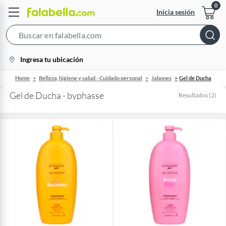
Inicia sesión
Search
Bar
location-
Ingresa tu ubicación
icon
Home
Belleza, higiene y salud - Cuidado personal
Jabones
Gel de Ducha
Gel de Ducha - byphasse
Resultados
(
2
)