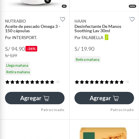
NUTRABIO
HAAN
Aceite de pescado Omega 3 -
Desinfectante De Manos
150 cápsulas
Soothing Lav 30ml
Por INTERSPORT.
Por FALABELLA
S/ 94.90
S/ 19.90
-26%
S/ 129
Retira mañana
Llega mañana
Retira mañana
(1)
(1)
Agregar
Agregar
Patrocinado
Patrocinado