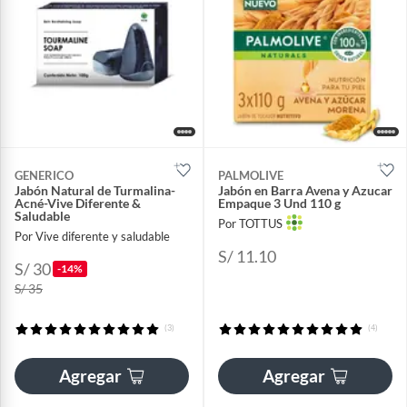
GENERICO
PALMOLIVE
Jabón Natural de Turmalina-
Jabón en Barra Avena y Azucar
Acné-Vive Diferente &
Empaque 3 Und 110 g
Saludable
Por TOTTUS
Por Vive diferente y saludable
S/ 11.10
S/ 30
-14%
S/ 35
(3)
(4)
Agregar
Agregar