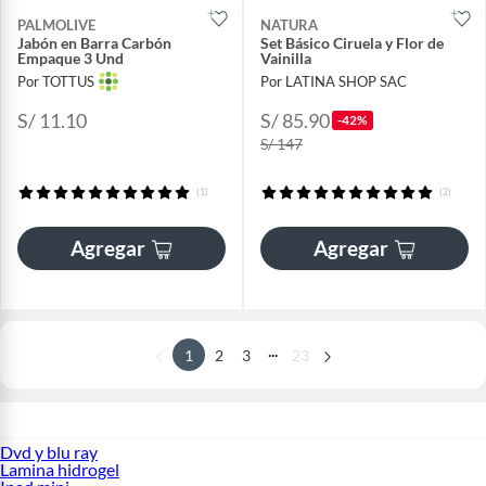
PALMOLIVE
NATURA
Jabón en Barra Carbón
Set Básico Ciruela y Flor de
Empaque 3 Und
Vainilla
Por TOTTUS
Por LATINA SHOP SAC
S/ 11.10
S/ 85.90
-42%
S/ 147
(1)
(2)
Agregar
Agregar
...
1
2
3
23
Dvd y blu ray
Lamina hidrogel