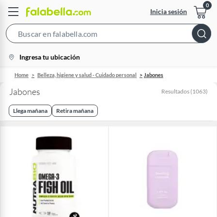
Inicia sesión
Search
Bar
location-
Ingresa tu ubicación
icon
Home
Belleza, higiene y salud - Cuidado personal
Jabones
Jabones
Resultados
(
1063
)
Llega mañana
Retira mañana