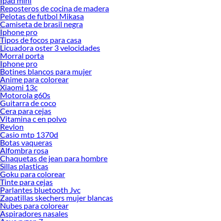
Ipad mini
Reposteros de cocina de madera
Pelotas de futbol Mikasa
Camiseta de brasil negra
Iphone pro
Tipos de focos para casa
Licuadora oster 3 velocidades
Morral porta
Iphone pro
Botines blancos para mujer
Anime para colorear
Xiaomi 13c
Motorola g60s
Guitarra de coco
Cera para cejas
Vitamina c en polvo
Revlon
Casio mtp 1370d
Botas vaqueras
Alfombra rosa
Chaquetas de jean para hombre
Sillas plasticas
Goku para colorear
Tinte para cejas
Parlantes bluetooth Jvc
Zapatillas skechers mujer blancas
Nubes para colorear
Aspiradores nasales