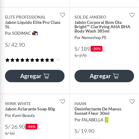
ELITE PROFESSIONAL
SOL DE JANEIRO
Jabón Líquido Elite Pro Class
Jabón Corporal Bom Dia
5L
Bright™ Clarifying AHA BHA
Body Wash 385ml
Por SODIMAC
Por Nemeshop PE
S/ 42.90
S/ 189
-30%
S/ 270
(1)
Agregar
Agregar
WINK WHITE
HAAN
Jabon Aclarante Soap 80g
Desinfectante De Manos
Sunset Fleur 30ml
Por Kami Beauty
Por FALABELLA
S/ 26.90
-46%
S/ 19.90
S/ 50