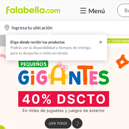
Menú
location-
Ingresa tu ubicación
icon
✕
Elige dónde recibir tus productos
Podrás ver la disponibilidad y tiempos de entrega
para tu despacho o retiro en tienda.