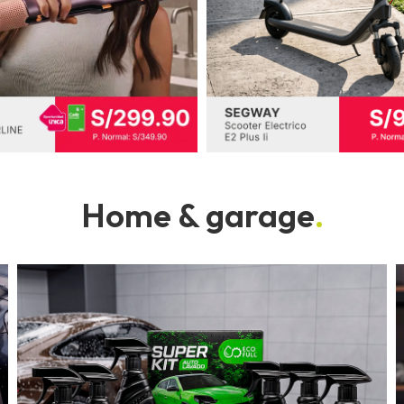
Home & garage
.