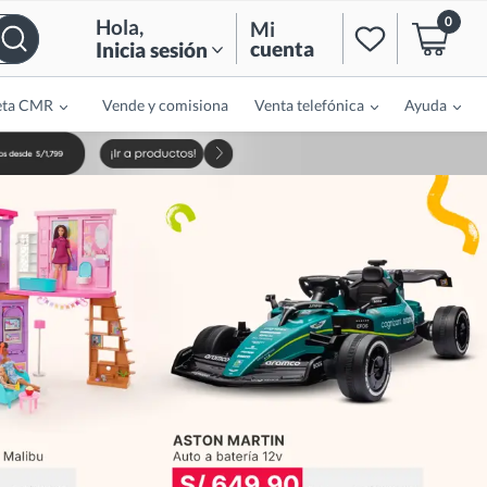
0
Hola
,
Mi
cuenta
Inicia sesión
eta CMR
Vende y comisiona
Venta telefónica
Ayuda