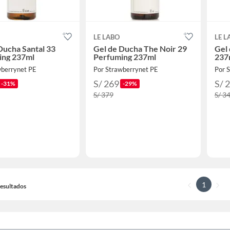
LE LABO
LE L
Ducha Santal 33
Gel de Ducha The Noir 29
Gel
ing 237ml
Perfuming 237ml
237
wberrynet PE
Por Strawberrynet PE
Por 
S/ 269
S/ 
-31%
-29%
S/ 379
S/ 3
1
 Resultados