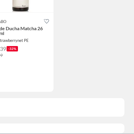
ABO
 de Ducha Matcha 26
ml
Strawberrynet PE
239
-32%
49