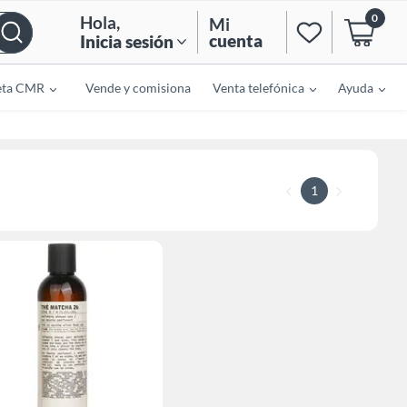
0
Hola
,
Mi
cuenta
Inicia sesión
eta CMR
Vende y comisiona
Venta telefónica
Ayuda
1