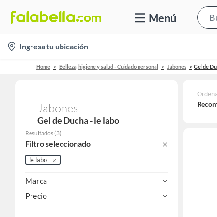
Menú
location-
Ingresa tu ubicación
icon
Home
Belleza, higiene y salud - Cuidado personal
Jabones
Gel de Du
Ordena
Recom
Jabones
Gel de Ducha - le labo
Resultados
(
3
)
Filtro seleccionado
le labo
Marca
Precio