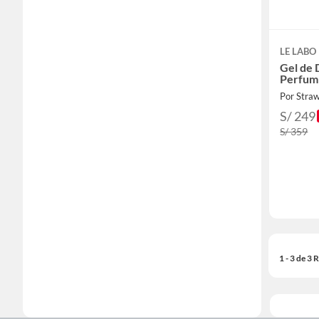
LE LABO
Gel de 
Perfum
Por Stra
S/ 249
S/ 359
1 - 3 de 3