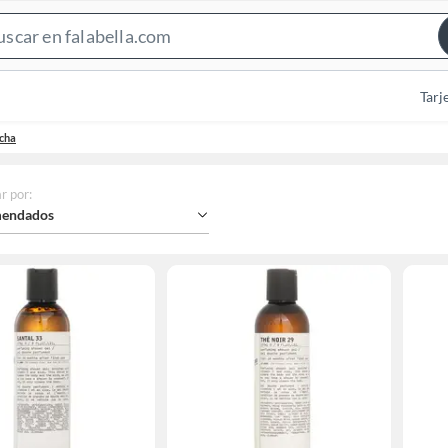
Search
Bar
Tarj
cha
r por
:
endados