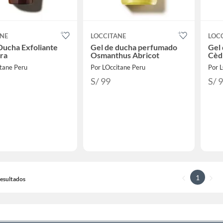
ANE
LOCCITANE
LOC
Ducha Exfoliante
Gel de ducha perfumado
Gel
ra
Osmanthus Abricot
Cèd
itane Peru
Por LOccitane Peru
Por 
S/ 99
S/ 
1
 Resultados