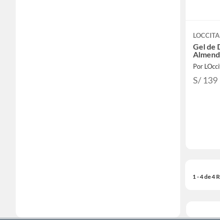
LOCCIT
Gel de 
Almend
Por LOcc
S/ 139
1 - 4 de 4