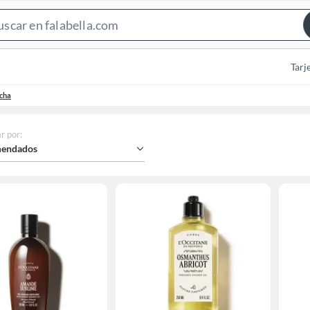
Search
Bar
Tarj
cha
r por
:
endados