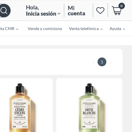
0
Hola
,
Mi
cuenta
Inicia sesión
eta CMR
Vende y comisiona
Venta telefónica
Ayuda
1