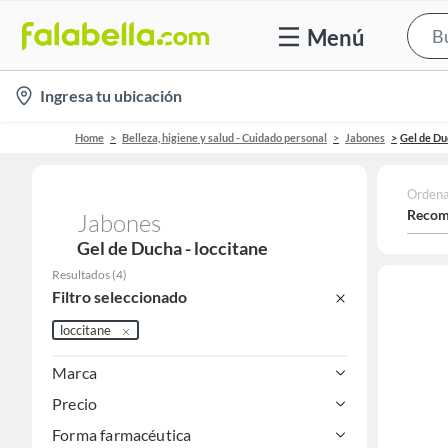
Menú
location-
Ingresa tu ubicación
icon
Home
Belleza, higiene y salud - Cuidado personal
Jabones
Gel de Du
Ordena
Recom
Jabones
Gel de Ducha - loccitane
Resultados
(
4
)
Filtro seleccionado
loccitane
Marca
Precio
Forma farmacéutica