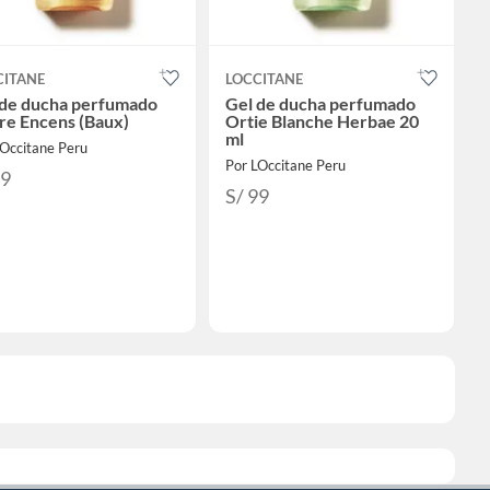
CITANE
LOCCITANE
 de ducha perfumado
Gel de ducha perfumado
re Encens (Baux)
Ortie Blanche Herbae 20
ml
LOccitane Peru
Por LOccitane Peru
99
S/ 99