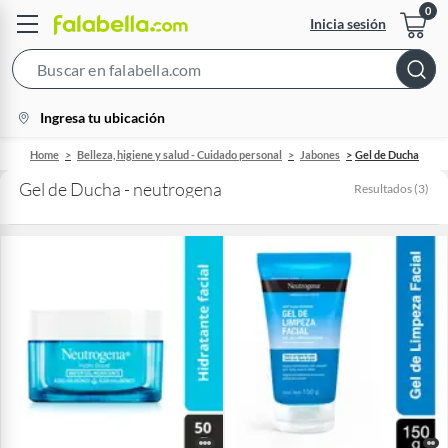
Inicia sesión
Search
Bar
location-
Ingresa tu ubicación
icon
Home
Belleza, higiene y salud - Cuidado personal
Jabones
Gel de Ducha
Gel de Ducha - neutrogena
Resultados
(
3
)