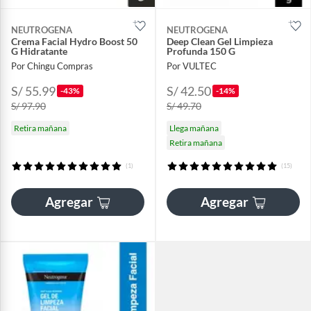
NEUTROGENA
NEUTROGENA
Crema Facial Hydro Boost 50
Deep Clean Gel Limpieza
G Hidratante
Profunda 150 G
Por Chingu Compras
Por VULTEC
S/ 55.99
S/ 42.50
-43%
-14%
S/ 97.90
S/ 49.70
Retira mañana
Llega mañana
Retira mañana
(1)
(15)
Agregar
Agregar