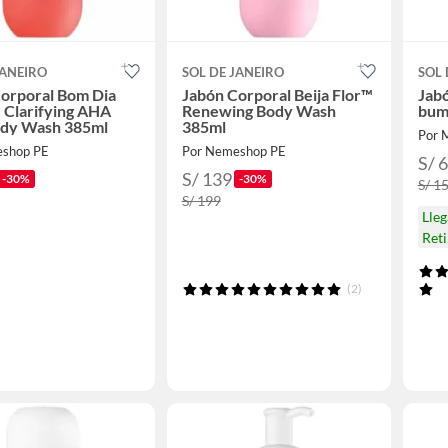
JANEIRO
SOL DE JANEIRO
SOL 
orporal Bom Dia
Jabón Corporal Beija Flor™
Jab
 Clarifying AHA
Renewing Body Wash
bu
dy Wash 385ml
385ml
Por 
eshop PE
Por Nemeshop PE
S/ 
S/ 139
-30%
-30%
S/ 1
S/ 199
Lle
Ret
(2)