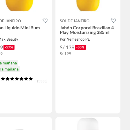
DE JANEIRO
SOL DE JANEIRO
ón Líquido Mini Bum
Jabón Corporal Brazilian 4
m
Play Moisturizing 385ml
Mak Beauty
Por Nemeshop PE
69
S/ 139
-57%
-30%
59
S/ 199
ga mañana
ira mañana
(5333)