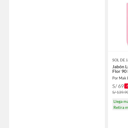
SOL DE 
Jabón L
Flor 90
Por Mak 
S/ 69
-
S/ 139.9
Llega m
Retira 