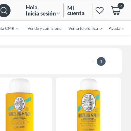
0
Hola
,
Mi
cuenta
Inicia sesión
eta CMR
Vende y comisiona
Venta telefónica
Ayuda
1