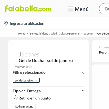
Menú
location-
Ingresa tu ubicación
icon
Home
Belleza, higiene y salud - Cuidado personal
Jabones
Gel de Du
Ordena
Recom
Jabones
Gel de Ducha - sol de janeiro
Resultados
(
10
)
Filtro seleccionado
sol de janeiro
Tipo de Entrega
Retiro en un punto
Retira mañana