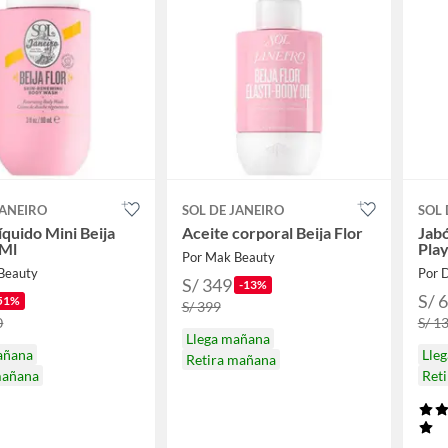
JANEIRO
SOL DE JANEIRO
SOL 
íquido Mini Beija
Aceite corporal Beija Flor
Jabó
 Ml
Play
Por Mak Beauty
Beauty
Por
S/ 349
-13%
S/ 
51%
S/ 399
0
S/ 1
Llega mañana
añana
Lle
Retira mañana
mañana
Ret