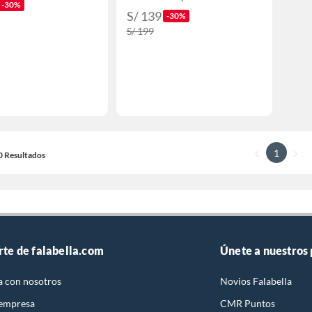
-30%
S/ 139
-30%
S/ 199
1
10 Resultados
rte de falabella.com
Únete a nuestros
a con nosotros
Novios Falabella
 empresa
CMR Puntos