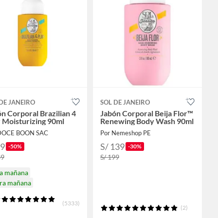
DE JANEIRO
SOL DE JANEIRO
n Corporal Brazilian 4
Jabón Corporal Beija Flor™
 Moisturizing 90ml
Renewing Body Wash 90ml
 DOCE BOON SAC
Por Nemeshop PE
69
S/ 139
-50%
-30%
39
S/ 199
ga mañana
ira mañana
(5333)
(2)