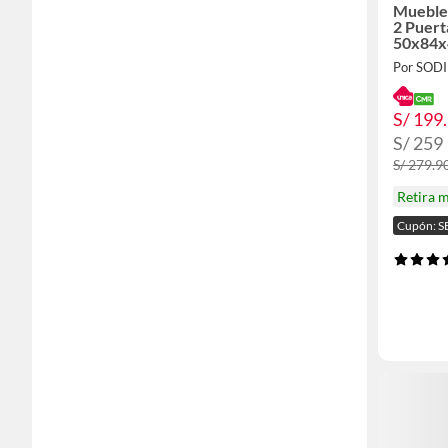
Mueble 
2 Puert
50x84
Por SOD
S/ 199
S/ 259
S/ 279.9
Retira 
Cupón: S