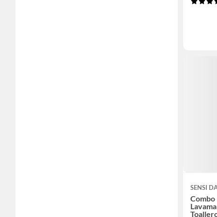
SENSI 
Combo 
Lavaman
Toaller