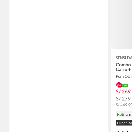
SENSI 
Combo 
Cairo +
Por SOD
S/ 269
S/ 279
S/ 449.9
Retira 
Cupón: S