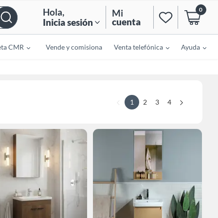
0
Hola
,
Mi
cuenta
Inicia sesión
eta CMR
Vende y comisiona
Venta telefónica
Ayuda
1
2
3
4