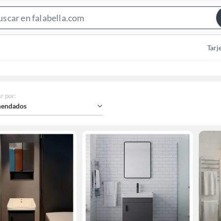
Search
Bar
Tarj
r por
:
endados