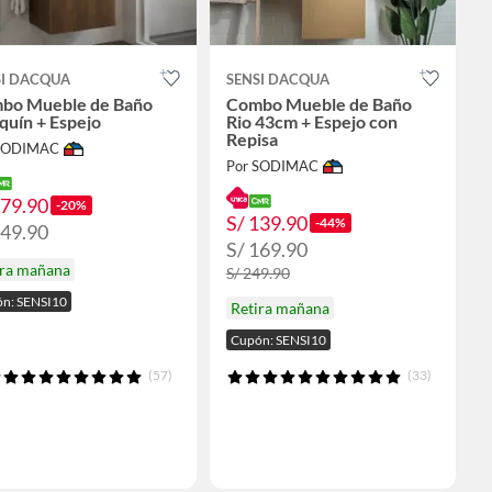
SI DACQUA
SENSI DACQUA
bo Mueble de Baño
Combo Mueble de Baño
quín + Espejo
Rio 43cm + Espejo con
Repisa
 SODIMAC
Por SODIMAC
279.90
-20%
S/ 139.90
-44%
349.90
S/ 169.90
ira mañana
S/ 249.90
n: SENSI10
Retira mañana
Cupón: SENSI10
(57)
(33)