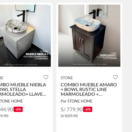
NE
STONE
BO MUEBLE NIEBLA
COMBO MUEBLE AMARO
OWL STELLA
+ BOWL RUSTIC LINE
RMOLEADO+ LLAVE
MARMOLEADO +
LI STB-01 CROMADO
MEZCLADORA COLLEN
 STONE HOME
Por STONE HOME
ESAGUE PUSH
STB + DESAGUE PUSH
OMADO
NEGRO
744.90
S/ 779.90
-6%
-6%
89.90
S/ 829.90