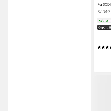
Por SOD
S/ 349
Retira 
Cupón: S