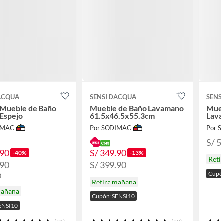
DACQUA
SENSI DACQUA
SEN
Mueble de Baño
Mueble de Baño Lavamano
Mue
 Espejo
61.5x46.5x55.3cm
Lav
IMAC
Por SODIMAC
Por
S/ 
.90
S/ 349.90
-40%
-13%
Ret
.90
S/ 399.90
Cupó
0
Retira mañana
mañana
Cupón: SENSI10
ENSI10