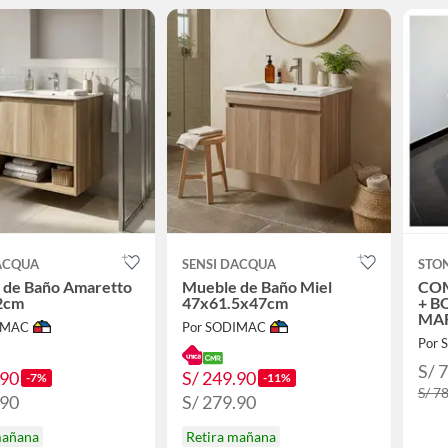
DACQUA
SENSI DACQUA
STO
 de Baño Amaretto
Mueble de Baño Miel
COM
2cm
47x61.5x47cm
+ B
MA
IMAC
Por SODIMAC
CAE
Por
+ D
CR
S/ 
.90
S/ 249.90
-7%
-11%
S/ 7
.90
S/ 279.90
mañana
Retira mañana