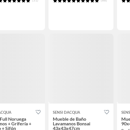
(31)
(68)
DACQUA
SENSI DACQUA
SEN
Full Noruega
Mueble de Baño
Mue
os + Grifería +
Lavamanos Bonsai
90x
o + Sifón
43x43x47cm