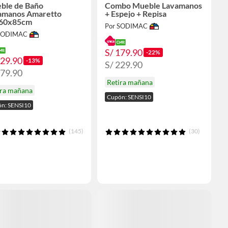
ble de Baño
Combo Mueble Lavamanos
amanos Amaretto
+ Espejo + Repisa
60x85cm
Por SODIMAC
 SODIMAC
S/ 179.90
-22%
329.90
-13%
S/ 229.90
379.90
Retira mañana
ira mañana
Cupón: SENSI10
n: SENSI10
(145)
(30)