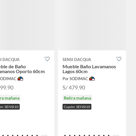
SI DACQUA
SENSI DACQUA
ble de Baño
Mueble Baño Lavamanos
amanos Oporto 60cm
Lagos 60cm
 SODIMAC
Por SODIMAC
599.90
S/ 479.90
ira mañana
Retira mañana
n: SENSI10
Cupón: SENSI10