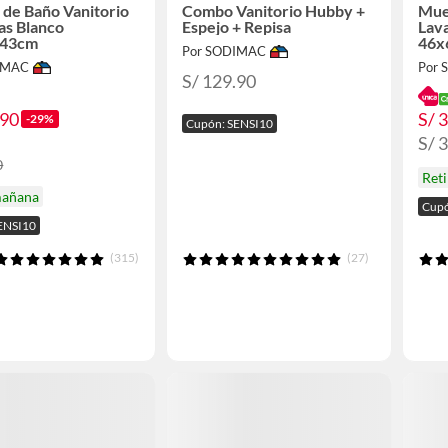
de Baño Vanitorio
Combo Vanitorio Hubby +
Mue
as Blanco
Espejo + Repisa
Lav
x43cm
46x
Por SODIMAC
IMAC
Por
S/ 129.90
.90
S/ 
-29%
Cupón: SENSI10
S/ 
0
Ret
mañana
Cupó
ENSI10
(315)
(27)