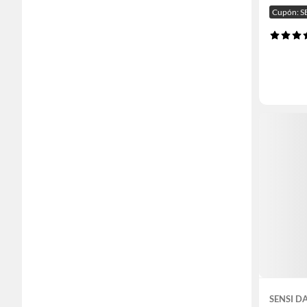
Cupón: S
SENSI 