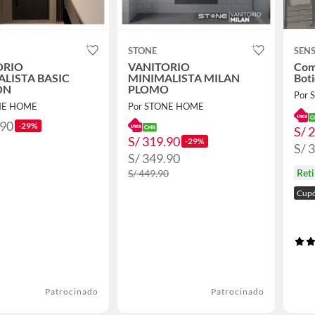
STONE
SEN
ORIO
VANITORIO
Com
LISTA BASIC
MINIMALISTA MILAN
Boti
ÓN
PLOMO
Por
NE HOME
Por STONE HOME
.90
-29%
S/ 
S/ 319.90
-29%
S/ 
S/ 349.90
Ret
S/ 449.90
Cupó
Patrocinado
Patrocinado