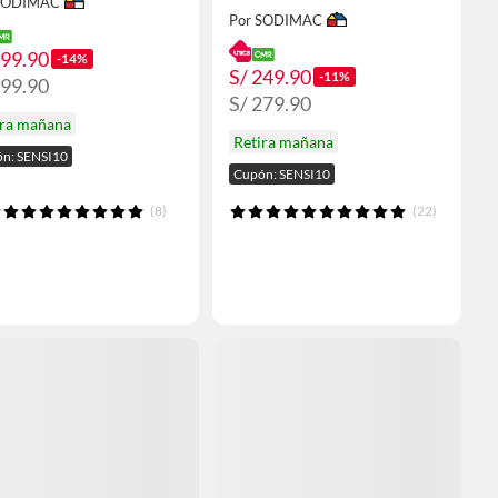
 SODIMAC
Por SODIMAC
599.90
-14%
S/ 249.90
-11%
699.90
S/ 279.90
ira mañana
Retira mañana
n: SENSI10
Cupón: SENSI10
(8)
(22)