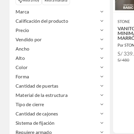
Retira hoy
Retira mañana
Marca
Calificación del producto
STONE
VANIT
Precio
MINIMA
MARR
Vendido por
Por STO
Ancho
S/ 339
Alto
S/ 480
Color
Forma
Cantidad de puertas
Material de la estructura
Tipo de cierre
Cantidad de cajones
Sistema de fijación
Requiere armado