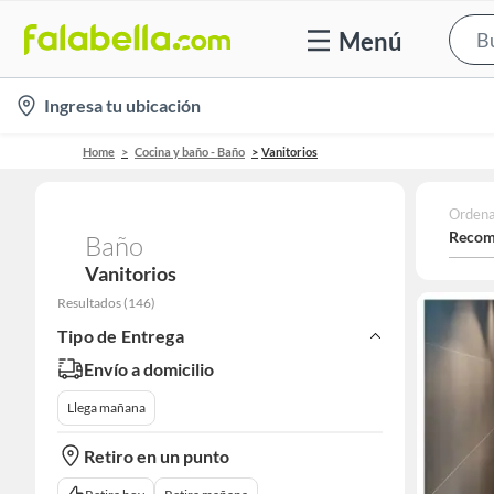
Menú
location-
Ingresa tu ubicación
icon
Home
Cocina y baño - Baño
Vanitorios
Ordena
Recom
Baño
Vanitorios
Resultados
(
146
)
Tipo de Entrega
Envío a domicilio
Llega mañana
Retiro en un punto