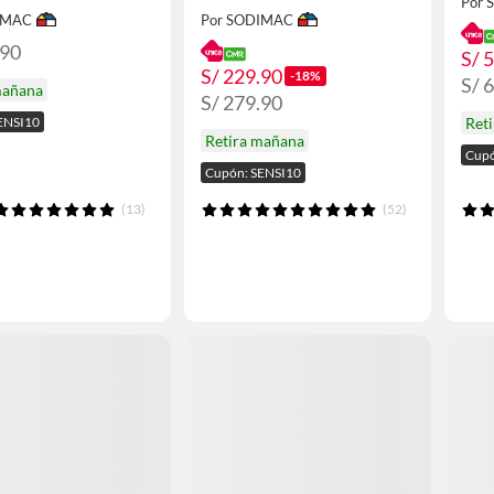
Por
IMAC
Por SODIMAC
.90
S/ 
S/ 229.90
-18%
S/ 
mañana
S/ 279.90
ENSI10
Ret
Retira mañana
Cupó
Cupón: SENSI10
(13)
(52)