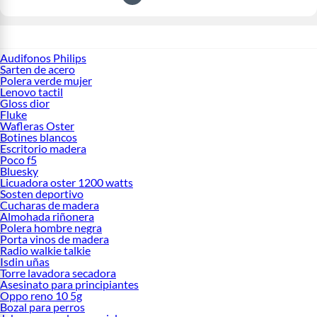
Audifonos Philips
Sarten de acero
Polera verde mujer
Lenovo tactil
Gloss dior
Fluke
Wafleras Oster
Botines blancos
Escritorio madera
Poco f5
Bluesky
Licuadora oster 1200 watts
Sosten deportivo
Cucharas de madera
Almohada riñonera
Polera hombre negra
Porta vinos de madera
Radio walkie talkie
Isdin uñas
Torre lavadora secadora
Asesinato para principiantes
Oppo reno 10 5g
Bozal para perros