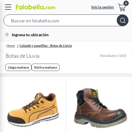
Inicia sesión
Search
Bar
location-
Ingresa tu ubicación
icon
Home
Calzado y zapatillas - Botas de Lluvia
Botas de Lluvia
Resultados
(
183
)
Llega mañana
Retira mañana