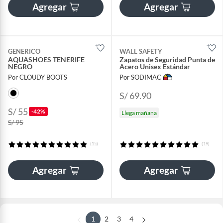
Agregar
Agregar
GENERICO
WALL SAFETY
AQUASHOES TENERIFE
Zapatos de Seguridad Punta de
NEGRO
Acero Unisex Estándar
Por CLOUDY BOOTS
Por SODIMAC
S/ 69.90
S/ 55
-42%
Llega mañana
S/ 95
(15)
(19)
Agregar
Agregar
1
2
3
4