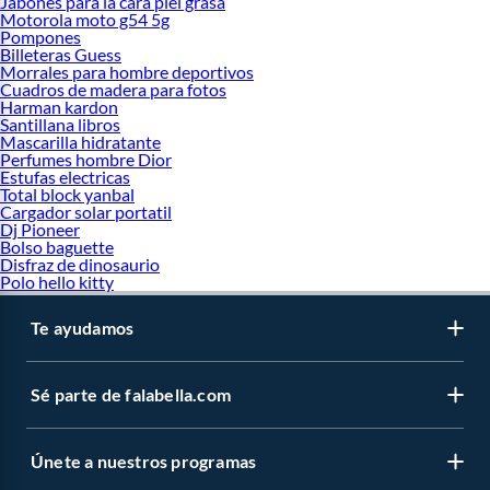
Jabones para la cara piel grasa
Motorola moto g54 5g
Pompones
Billeteras Guess
Morrales para hombre deportivos
Cuadros de madera para fotos
Harman kardon
Santillana libros
Mascarilla hidratante
Perfumes hombre Dior
Estufas electricas
Total block yanbal
Cargador solar portatil
Dj Pioneer
Bolso baguette
Disfraz de dinosaurio
Polo hello kitty
Te ayudamos
Sé parte de falabella.com
Únete a nuestros programas