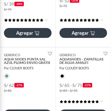
S/ 52
-31%
S/ 39
-48%
S/ 75
S/ 75
(3)
(7)
Agregar
Agregar
GENERICO
GENERICO
AQUA SHOES PUNTA SAL
AQUASHOES - ZAPATILLAS
AZUL PLOMO ENVIO GRATIS
DE AGUA AMALFI
Por CLOUDY BOOTS
Por CLOUDY BOOTS
S/ 62
S/ 65 - S/ 75
-27%
-27%
S/ 85
S/ 89 - S/ 95
(3)