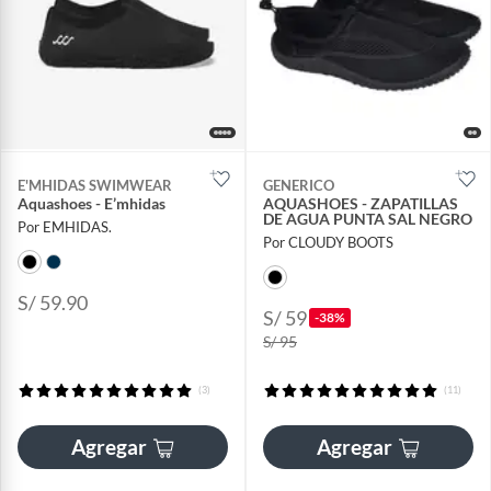
E'MHIDAS SWIMWEAR
GENERICO
Aquashoes - E’mhidas
AQUASHOES - ZAPATILLAS
DE AGUA PUNTA SAL NEGRO
Por EMHIDAS.
Por CLOUDY BOOTS
S/ 59.90
S/ 59
-38%
S/ 95
(3)
(11)
Agregar
Agregar