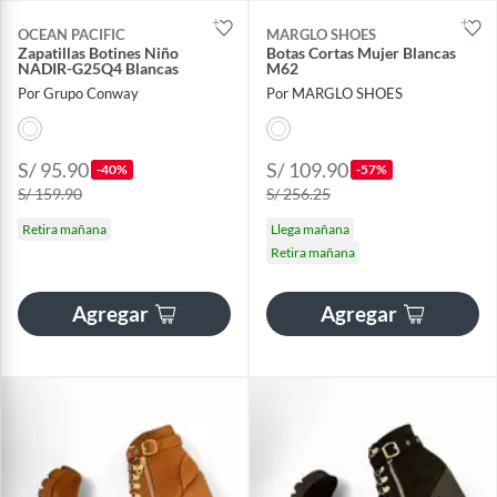
OCEAN PACIFIC
MARGLO SHOES
Zapatillas Botines Niño
Botas Cortas Mujer Blancas
NADIR-G25Q4 Blancas
M62
Por Grupo Conway
Por MARGLO SHOES
S/ 95.90
S/ 109.90
-40%
-57%
S/ 159.90
S/ 256.25
Retira mañana
Llega mañana
Retira mañana
Agregar
Agregar