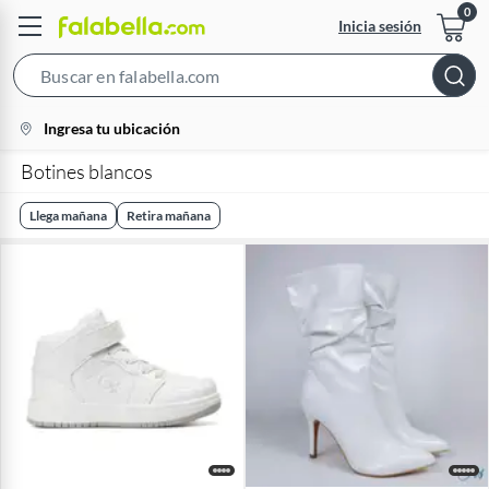
Inicia sesión
Search
Bar
location-
Ingresa tu ubicación
icon
Botines blancos
Llega mañana
Retira mañana