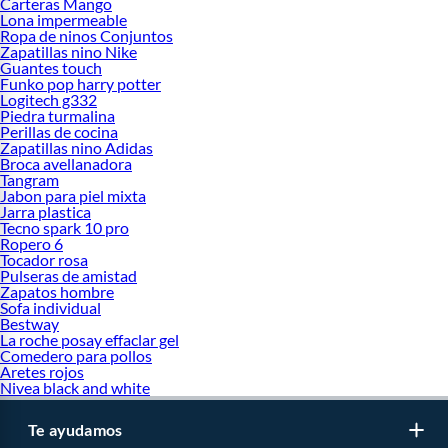
Carteras Mango
Lona impermeable
Ropa de ninos Conjuntos
Zapatillas nino Nike
Guantes touch
Funko pop harry potter
Logitech g332
Piedra turmalina
Perillas de cocina
Zapatillas nino Adidas
Broca avellanadora
Tangram
Jabon para piel mixta
Jarra plastica
Tecno spark 10 pro
Ropero 6
Tocador rosa
Pulseras de amistad
Zapatos hombre
Sofa individual
Bestway
La roche posay effaclar gel
Comedero para pollos
Aretes rojos
Nivea black and white
Te ayudamos