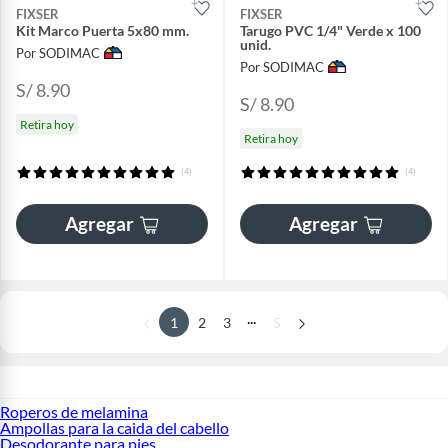
FIXSER
FIXSER
Kit Marco Puerta 5x80 mm.
Tarugo PVC 1/4" Verde x 100
unid.
Por SODIMAC
Por SODIMAC
S/ 8.90
S/ 8.90
Retira hoy
Retira hoy
(4)
(4)
Agregar
Agregar
...
1
2
3
5
Roperos de melamina
Ampollas para la caida del cabello
Desodorante para pies