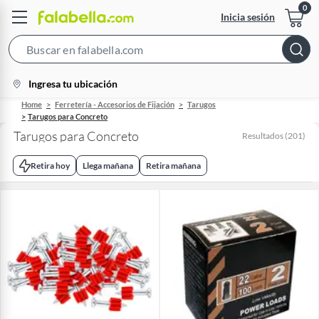
Inicia sesión
Search
Bar
location-
Ingresa tu ubicación
icon
Home
Ferretería - Accesorios de Fijación
Tarugos
Tarugos para Concreto
Tarugos para Concreto
Resultados
(
201
)
Retira hoy
Llega mañana
Retira mañana