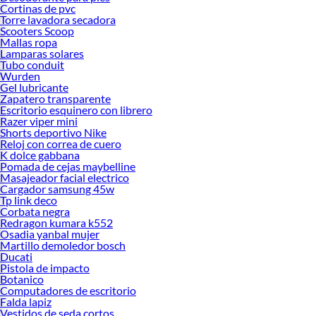
Cortinas de pvc
Torre lavadora secadora
Scooters Scoop
Mallas ropa
Lamparas solares
Tubo conduit
Wurden
Gel lubricante
Zapatero transparente
Escritorio esquinero con librero
Razer viper mini
Shorts deportivo Nike
Reloj con correa de cuero
K dolce gabbana
Pomada de cejas maybelline
Masajeador facial electrico
Cargador samsung 45w
Tp link deco
Corbata negra
Redragon kumara k552
Osadia yanbal mujer
Martillo demoledor bosch
Ducati
Pistola de impacto
Botanico
Computadores de escritorio
Falda lapiz
Vestidos de seda cortos