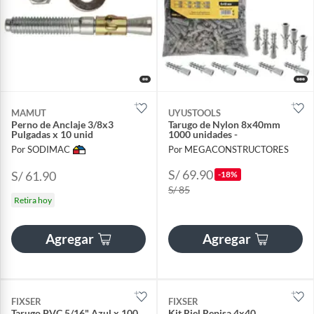
MAMUT
UYUSTOOLS
Perno de Anclaje 3/8x3
Tarugo de Nylon 8x40mm
Pulgadas x 10 unid
1000 unidades -
Por SODIMAC
Por MEGACONSTRUCTORES
S/ 69.90
S/ 61.90
-18%
S/ 85
Retira hoy
Agregar
Agregar
FIXSER
FIXSER
Tarugo PVC 5/16" Azul x 100
Kit Riel Repisa 4x40