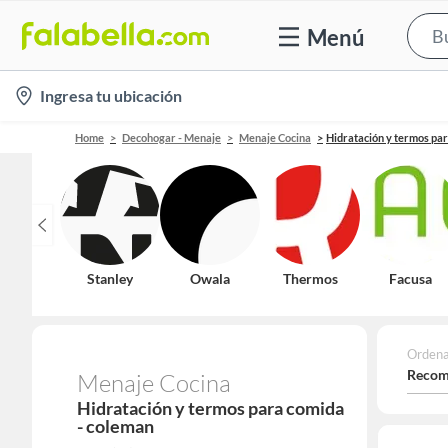
Menú
location-
Ingresa tu ubicación
icon
Home
Decohogar - Menaje
Menaje Cocina
Hidratación y termos pa
Stanley
Owala
Thermos
Facusa
Ordena
Recom
Menaje Cocina
Hidratación y termos para comida
- coleman