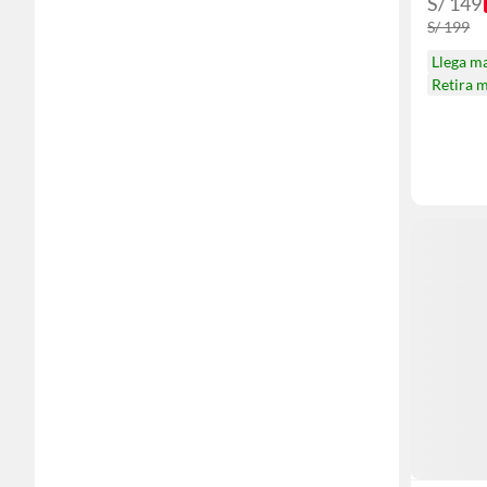
S/ 149
S/ 199
Llega m
Retira 