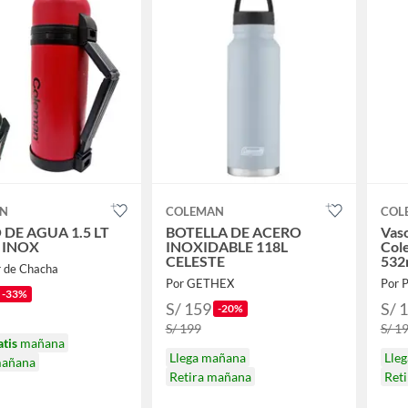
AN
COLEMAN
COL
DE AGUA 1.5 LT
BOTELLA DE ACERO
Vaso
 INOX
INOXIDABLE 118L
Col
CELESTE
532
r de Chacha
Por GETHEX
Por 
-33%
S/ 159
S/ 
-20%
S/ 199
S/ 1
atis
mañana
Llega mañana
Lle
mañana
Retira mañana
Ret