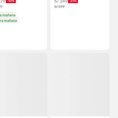
179
S/ 149
-10%
-25%
99
S/ 199
ga mañana
ira mañana