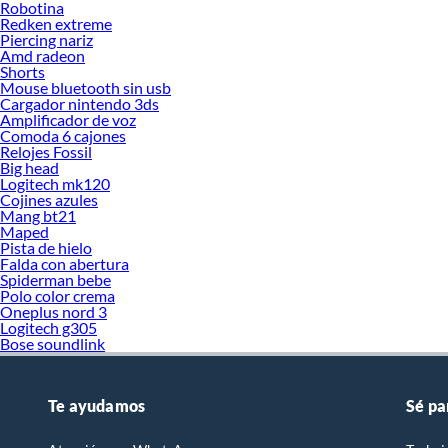
Robotina
Redken extreme
Piercing nariz
Amd radeon
Shorts
Mouse bluetooth sin usb
Cargador nintendo 3ds
Amplificador de voz
Comoda 6 cajones
Relojes Fossil
Big head
Logitech mk120
Cojines azules
Mang bt21
Maped
Pista de hielo
Falda con abertura
Spiderman bebe
Polo color crema
Oneplus nord 3
Logitech g305
Bose soundlink
Te ayudamos
Sé pa