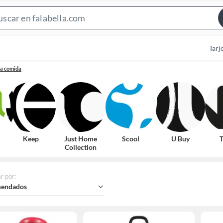
Search
Bar
Tarj
ra comida
Keep
Just Home
Scool
U Buy
T
Collection
r por
:
endados