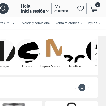
0
Hola
,
Mi
cuenta
Inicia sesión
eta CMR
Vende y comisiona
Venta telefónica
Ayuda
enaya
Disney
Inspira Market
Benetton
Mica
1