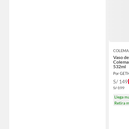
COLEM
Vaso de
Colema
532ml
Por GET
S/ 149
S/ 199
Llega m
Retira 