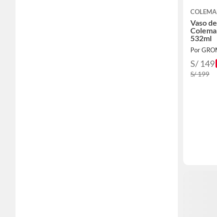
COLEM
Vaso de
Colema
532ml
Por GRO
S/ 149
S/ 199