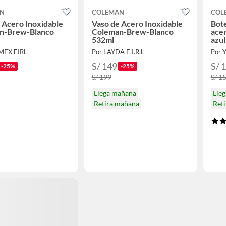
AN
COLEMAN
COL
 Acero Inoxidable
Vaso de Acero Inoxidable
Bote
n-Brew-Blanco
Coleman-Brew-Blanco
acer
532ml
azul
MEX EIRL
Por LAYDA E.I.R.L
Por 
S/ 149
S/ 
-25%
-25%
S/ 199
S/ 1
Llega mañana
Lle
Retira mañana
Ret