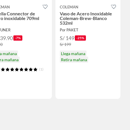
EMAN
COLEMAN
lla Connector de
Vaso de Acero Inoxidable
o inoxidable 709ml
Coleman-Brew-Blanco
532ml
YUNER
Por PAKET
139.90
S/ 149
-7%
-25%
50
S/ 199
ga mañana
Llega mañana
ira mañana
Retira mañana
(1)