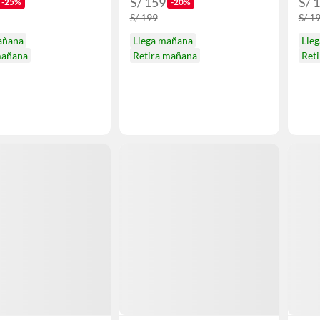
S/ 159
S/ 
-25%
-20%
S/ 199
S/ 1
añana
Llega mañana
Lle
mañana
Retira mañana
Ret