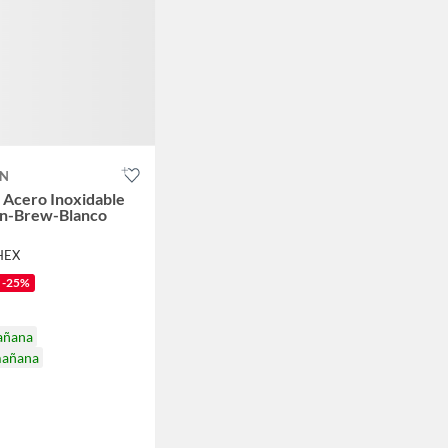
AN
 Acero Inoxidable
n-Brew-Blanco
HEX
-25%
añana
mañana