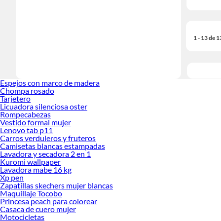
1 - 13 de 
Espejos con marco de madera
Chompa rosado
Tarjetero
Licuadora silenciosa oster
Rompecabezas
Vestido formal mujer
Lenovo tab p11
Carros verduleros y fruteros
Camisetas blancas estampadas
Lavadora y secadora 2 en 1
Kuromi wallpaper
Lavadora mabe 16 kg
Xp pen
Zapatillas skechers mujer blancas
Maquillaje Tocobo
Princesa peach para colorear
Casaca de cuero mujer
Motocicletas