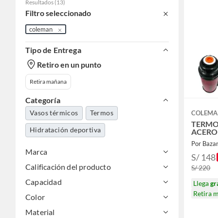
Resultados
(
13
)
Filtro seleccionado
coleman
Tipo de Entrega
Retiro en un punto
Retira mañana
Categoría
Vasos térmicos
Termos
COLEM
TERMO 
Hidratación deportiva
ACERO
Por Baza
Marca
S/ 148
Calificación del producto
S/ 220
Capacidad
Llega
gr
Retira 
Color
Material