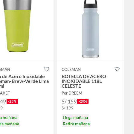
EMAN
COLEMAN
 de Acero Inoxidable
BOTELLA DE ACERO
eman-Brew-Verde Lima
INOXIDABLE 118L
ml
CELESTE
PAKET
Por DREEM
149
S/ 159
-25%
-20%
99
S/ 199
ga mañana
Llega mañana
ira mañana
Retira mañana