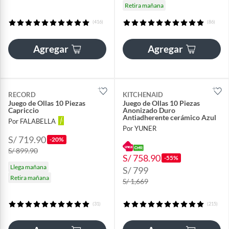
Retira mañana
(416)
(86)
Agregar
Agregar
RECORD
KITCHENAID
Juego de Ollas 10 Piezas
Juego de Ollas 10 Piezas
Capriccio
Anonizado Duro
Antiadherente cerámico Azul
Por FALABELLA
Por YUNER
S/ 719.90
-20%
S/ 899.90
S/ 758.90
-55%
Llega mañana
S/ 799
Retira mañana
S/ 1,669
(31)
(215)