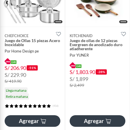
CHEFCHOICE
KITCHENAID
Juego de Ollas 15 piezas Acero
Juego de ollas de 12 piezas
Inoxidable
Evergreen de anodizado duro
atiadherente
Por Home Design pe
Por YUNER
S/ 206.90
-51%
S/ 1,803.90
-28%
S/ 229.90
S/ 1,899
S/ 419.90
S/ 2,499
Llega mañana
Retira mañana
(416)
Agregar
Agregar