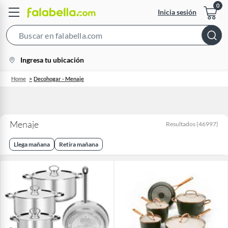
Inicia sesión
Search
Bar
location-
Ingresa tu ubicación
icon
Home
Decohogar - Menaje
Menaje
Resultados
(
46997
)
Llega mañana
Retira mañana