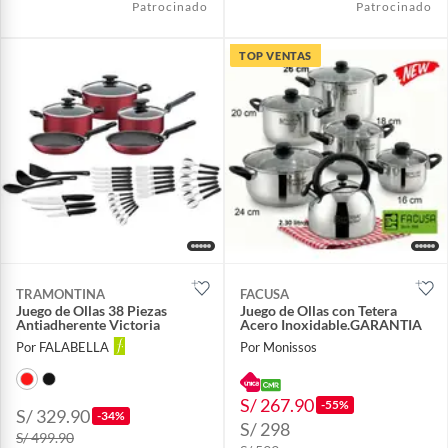
Patrocinado
Patrocinado
TOP VENTAS
TRAMONTINA
FACUSA
Juego de Ollas 38 Piezas
Juego de Ollas con Tetera
Antiadherente Victoria
Acero Inoxidable.GARANTIA
Por FALABELLA
Por Monissos
S/ 267.90
-55%
S/ 329.90
-34%
S/ 298
S/ 499.90