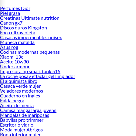
Perfumes Dior
Piel grasa
Creatinas Ultimate nutrition
Canon gx7
Discos duros Kingston
Foco ultravioleta
Casacas impermeables unisex
Muñeca mafalda
Asus rog
Cocinas modernas pequenas
Xiaomi 13c
Aceite 10w30
Under armour
Impresora hp smart tank 515
La roche posay effaclar gel limpiador
El alquimista libro
Casaca verde mujer
Veladores modernos
Cuaderno en ingles
Falda negra
Aceite de menta
Camisa manga larga juvenil
Mandalas de mariposas
Babyliss pro trimmer
Escritorio vidrio
Moda mujer Abrigos
Ropa interior mujer