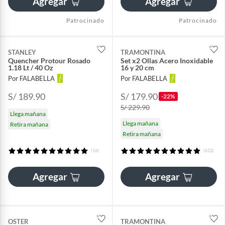
Agregar
Agregar
Patrocinado
Patrocinado
STANLEY
TRAMONTINA
Quencher Protour Rosado
Set x2 Ollas Acero Inoxidable
1.18 Lt / 40 Oz
16 y 20 cm
Por FALABELLA
Por FALABELLA
S/ 189.90
S/ 179.90
-22%
S/ 229.90
Llega mañana
Llega mañana
Retira mañana
Retira mañana
(16)
(612)
Agregar
Agregar
OSTER
TRAMONTINA