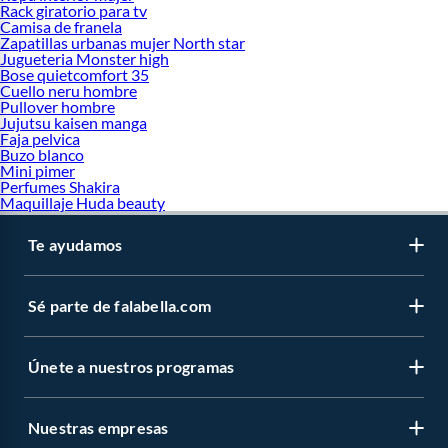
Rack giratorio para tv
Camisa de franela
Zapatillas urbanas mujer North star
Jugueteria Monster high
Bose quietcomfort 35
Cuello neru hombre
Pullover hombre
Jujutsu kaisen manga
Faja pelvica
Buzo blanco
Mini pimer
Perfumes Shakira
Maquillaje Huda beauty
Te ayudamos
Sé parte de falabella.com
Únete a nuestros programas
Nuestras empresas