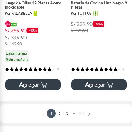
Juego de Ollas 12 Piezas Acero
Batería de Cocina Linz Negro 9
Inoxidable
Piezas
Por FALABELLA
Por TOTTUS
S/ 229.90
-54%
S/ 269.90
S/ 499.90
-40%
S/ 349.90
S/ 449.90
Llega mañana
Retira mañana
(138)
(10)
Agregar
Agregar
...
1
2
3
200