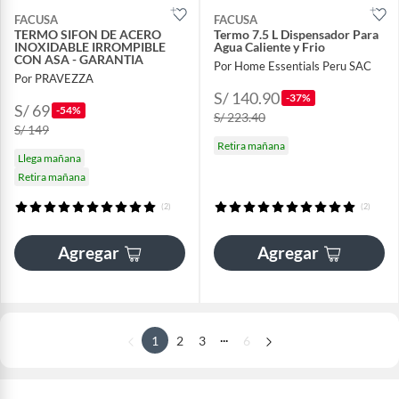
FACUSA
FACUSA
TERMO SIFON DE ACERO
Termo 7.5 L Dispensador Para
INOXIDABLE IRROMPIBLE
Agua Caliente y Frio
CON ASA - GARANTIA
Por Home Essentials Peru SAC
Por PRAVEZZA
S/ 140.90
-37%
S/ 69
-54%
S/ 223.40
S/ 149
Retira mañana
Llega mañana
Retira mañana
(2)
(2)
Agregar
Agregar
...
1
2
3
6