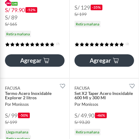
S/ 129
-35%
S/ 79.90
-52%
S/ 199
S/ 89
S/ 165
Retira mañana
Retira mañana
(7)
(2)
Agregar
Agregar
FACUSA
FACUSA
Termo Acero Inoxidable
Set X2 Taper Acero Inoxidable
Explorer 2 litros
600 Ml y 300 Ml
Por Monissos
Por Monissos
S/ 99
S/ 49.90
-50%
-46%
S/ 199
S/ 93.20
Llega mañana
Retira mañana
Retira mañana