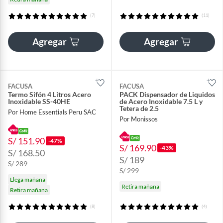
(7)
(11)
Agregar
Agregar
FACUSA
FACUSA
Termo Sifón 4 Litros Acero
PACK Dispensador de Liquidos
Inoxidable SS-40HE
de Acero Inoxidable 7.5 L y
Tetera de 2.5
Por Home Essentials Peru SAC
Por Monissos
S/ 151.90
-47%
S/ 169.90
-43%
S/ 168.50
S/ 189
S/ 289
S/ 299
Llega mañana
Retira mañana
Retira mañana
(8)
(4)