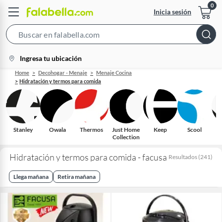
Inicia sesión
Search
Bar
location-
Ingresa tu ubicación
icon
Home
Decohogar - Menaje
Menaje Cocina
Hidratación y termos para comida
Stanley
Owala
Thermos
Just Home
Keep
Scool
Collection
Hidratación y termos para comida - facusa
Resultados
(
241
)
Llega mañana
Retira mañana