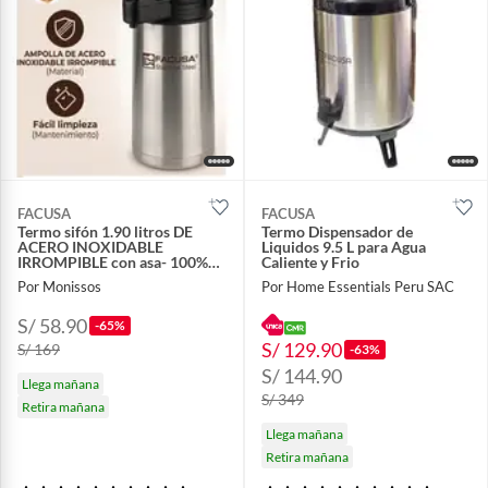
FACUSA
FACUSA
Termo sifón 1.90 litros DE
Termo Dispensador de
ACERO INOXIDABLE
Liquidos 9.5 L para Agua
IRROMPIBLE con asa- 100%
Caliente y Frio
Garantia
Por Monissos
Por Home Essentials Peru SAC
S/ 58.90
-65%
S/ 129.90
S/ 169
-63%
S/ 144.90
Llega mañana
S/ 349
Retira mañana
Llega mañana
Retira mañana