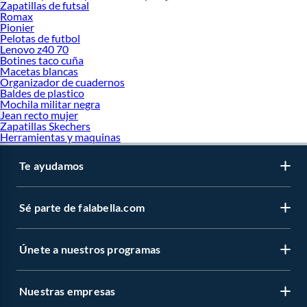
Zapatillas de futsal
Romax
Pionier
Pelotas de futbol
Lenovo z40 70
Botines taco cuña
Macetas blancas
Organizador de cuadernos
Baldes de plastico
Mochila militar negra
Jean recto mujer
Zapatillas Skechers
Herramientas y maquinas
Te ayudamos
Sé parte de falabella.com
Únete a nuestros programas
Nuestras empresas