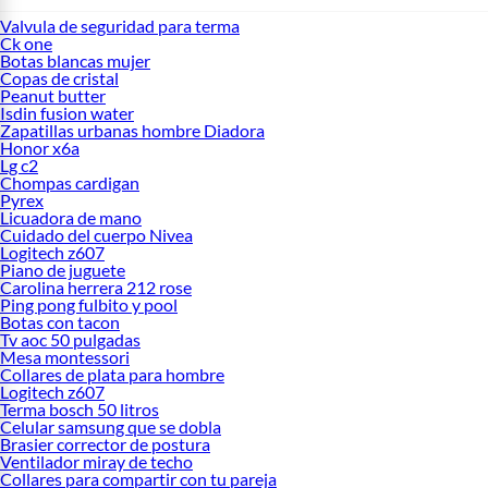
Valvula de seguridad para terma
Ck one
Botas blancas mujer
Copas de cristal
Peanut butter
Isdin fusion water
Zapatillas urbanas hombre Diadora
Honor x6a
Lg c2
Chompas cardigan
Pyrex
Licuadora de mano
Cuidado del cuerpo Nivea
Logitech z607
Piano de juguete
Carolina herrera 212 rose
Ping pong fulbito y pool
Botas con tacon
Tv aoc 50 pulgadas
Mesa montessori
Collares de plata para hombre
Logitech z607
Terma bosch 50 litros
Celular samsung que se dobla
Brasier corrector de postura
Ventilador miray de techo
Collares para compartir con tu pareja