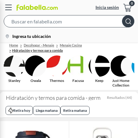
Inicia sesión
Search
Bar
location-
Ingresa tu ubicación
icon
Home
Decohogar - Menaje
Menaje Cocina
Hidratación y termos para comida
Stanley
Owala
Thermos
Facusa
Keep
Just Home
Collection
Hidratación y termos para comida - germ
Resultados
(
44
)
Retira hoy
Llega mañana
Retira mañana