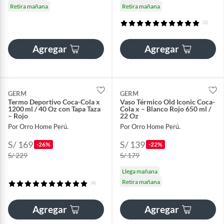
Retira mañana
Retira mañana
(2)
Agregar
Agregar
GERM
GERM
Termo Deportivo Coca-Cola x
Vaso Térmico Old Iconic Coca-
1200 ml / 40 Oz con Tapa Taza
Cola x – Blanco Rojo 650 ml /
– Rojo
22 Oz
Por Orro Home Perú.
Por Orro Home Perú.
S/ 169
S/ 139
-26%
-22%
S/ 229
S/ 179
Llega mañana
Retira mañana
(4)
Agregar
Agregar