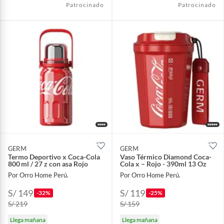
Patrocinado
Patrocinado
GERM
GERM
Termo Deportivo x Coca-Cola
Vaso Térmico Diamond Coca-
800 ml / 27 z con asa Rojo
Cola x – Rojo - 390ml 13 Oz
Por Orro Home Perú.
Por Orro Home Perú.
S/ 149
S/ 119
-32%
-25%
S/ 219
S/ 159
Llega mañana
Llega mañana