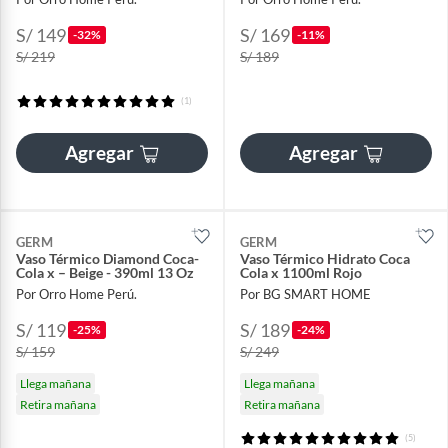
S/ 149
S/ 169
-32%
-11%
S/ 219
S/ 189
(1)
Agregar
Agregar
GERM
GERM
Vaso Térmico Diamond Coca-
Vaso Térmico Hidrato Coca
Cola x – Beige - 390ml 13 Oz
Cola x 1100ml Rojo
Por Orro Home Perú.
Por BG SMART HOME
S/ 119
S/ 189
-25%
-24%
S/ 159
S/ 249
Llega mañana
Llega mañana
Retira mañana
Retira mañana
(5)