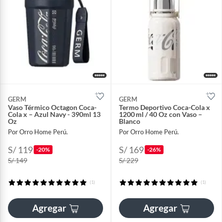
GERM
GERM
Vaso Térmico Octagon Coca-
Termo Deportivo Coca-Cola x
Cola x – Azul Navy - 390ml 13
1200 ml / 40 Oz con Vaso –
Oz
Blanco
Por Orro Home Perú.
Por Orro Home Perú.
S/ 119
S/ 169
-20%
-26%
S/ 149
S/ 229
(1)
(1)
Agregar
Agregar