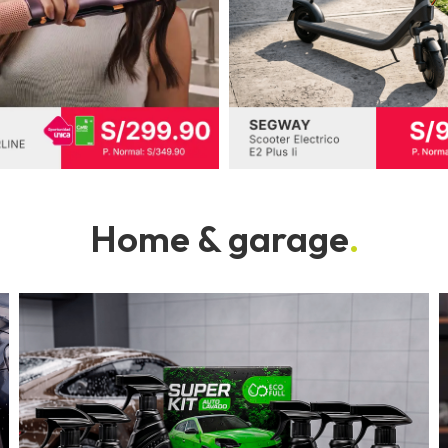
Home & garage
.