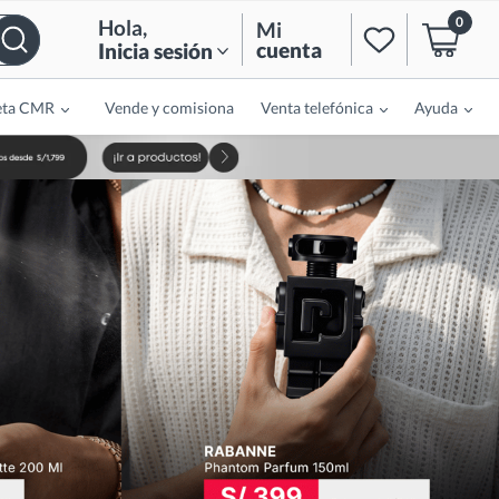
0
Hola
,
Mi
cuenta
Inicia sesión
eta CMR
Vende y comisiona
Venta telefónica
Ayuda