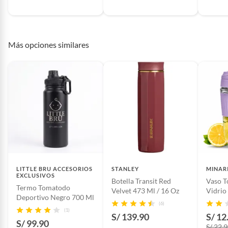
Más opciones similares
LITTLE BRU ACCESORIOS
STANLEY
MINAR
EXCLUSIVOS
Botella Transit Red
Vaso T
Termo Tomatodo
Velvet 473 Ml / 16 Oz
Vidrio
Deportivo Negro 700 Ml
Boquil
(6)
B216
(1)
S/ 139.90
S/ 12
S/ 99.90
S/ 22.