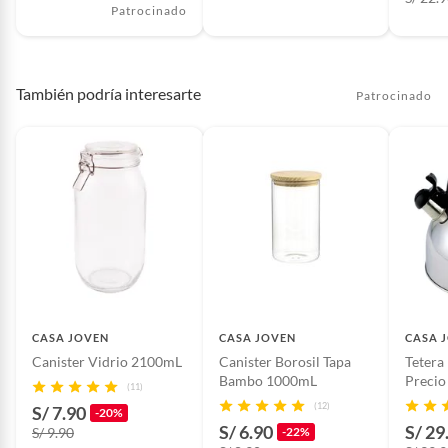
Patrocinado
También podría interesarte
Patrocinado
CASA JOVEN
CASA JOVEN
CASA 
Canister Vidrio 2100mL
Canister Borosil Tapa
Tetera 
Bambo 1000mL
Precio
(11)
(12)
S/ 7.90
-20%
S/ 6.90
S/ 29
S/ 9.90
-22%