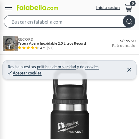
Inicia sesión
S
e
a
RECORD
S/
199.90
Tetera Acero Inoxidable 2.5 Litros Record
Patrocinado
r
4.5
(91)
c
h
Home
Decohogar - Menaje
Menaje Cocina
Revisa nuestras
políticas de privacidad
y
de
cookies
B
C
Aceptar cookies
e
a
r
r
r
a
r