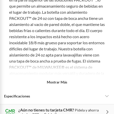
productos para asfalto, hormigón, albañilería.
que permite un almacenamiento seguro de bebidas en
7 días: colchones y productos de combustión.
el lugar de trabajo. La botella con aislamiento
PACKOUT™ de 24 oz con tapa de boca ancha tiene un
Productos vendidos por
Sodimac
tienen:
aislamiento al vacío de pared doble, el que mantiene las
48 horas: cemento, mezclas de hormigón, morteros, yeso y otros
bebidas frías o calientes durante todo el día. El cuerpo
productos para asfalto.
resistente a los impactos está hecho con acero
7 días: productos eléctricos o a combustión, electrodomésticos,
inoxidable 18/8 más grueso para soportar los entornos
tecnología, línea blanca, colchones, muebles, bicicletas y
difíciles del lugar de trabajo. Nuestra botella con
máquinas.
aislamiento de 24 oz apta para lavavajillas viene con
No se pueden devolver o cambiar bajo cambio de opinión
una tapa de boca ancha a prueba de fugas. El sistema
Productos de compra internacional.
PACKOUT™ de MILWAUKEE® es el sistema de
Productos comprados en Outlet Atocongo.
almacenamiento modular más versátil y duradero de la
Productos perecibles como alimentos, bebidas, medicamentos,
industria.
Mostrar Más
suplementos alimenticios, vitaminas.
Productos digitales (descarga inmediata).
Especificaciones
Por motivos de salubridad, la ropa interior inferior y ropas de
baño con señales de uso, sin empaques, etiquetas o sellos.
Alimentos, bebidas, fórmulas y leches para bebés.
¿Aún no tienes tu tarjeta CMR?
Pídela y ahorra
Tipo de botella
Botellas térmicas