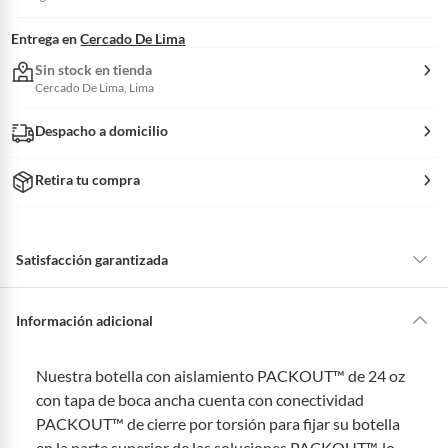
Entrega en
Cercado De Lima
Sin stock en tienda
Cercado De Lima, Lima
Despacho a domicilio
Retira tu compra
Satisfacción garantizada
La mayoría de los productos tienen
30 días desde que los recibes para
hacer una devolución.
Información adicional
Sin embargo, tenemos categorías que cuentan con plazos diferentes,
otras con restricciones y algunas que no se pueden devolver ni cambiar.
Nuestra botella con aislamiento PACKOUT™ de 24 oz
Conoce cuáles son:
con tapa de boca ancha cuenta con conectividad
Productos vendidos por
Falabella, Tottus y otros vendedores tienen:
PACKOUT™ de cierre por torsión para fijar su botella
en la parte superior de las soluciones PACKOUT™, lo
48 horas: cemento, mezclas de hormigón, morteros, yeso y otros