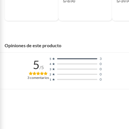
S/ 8.90
S/ 39.
Opiniones de este producto
3
5
5
0
4
/5
0
3
0
2
3
comentarios
0
1