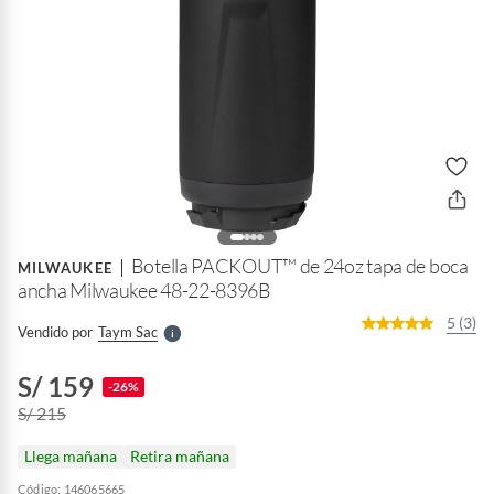
o
f
n
I
r
Botella PACKOUT™ de 24oz tapa de boca
e
MILWAUKEE
l
ancha Milwaukee 48-22-8396B
l
e
5 (3)
Vendido por
Taym Sac
S
S/ 159
-26%
S/ 215
Llega mañana
Retira mañana
Código: 146065665