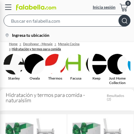
Inicia sesión
Search
Bar
location-
Ingresa tu ubicación
icon
Home
Decohogar - Menaje
Menaje Cocina
Hidratación y termos para comida
Stanley
Owala
Thermos
Facusa
Keep
Just Home
Collection
Hidratación y termos para comida -
Resultados
naturalslim
(
2
)