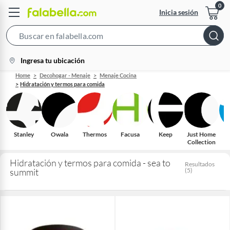
Inicia sesión
Search
Bar
location-
Ingresa tu ubicación
icon
Home
Decohogar - Menaje
Menaje Cocina
Hidratación y termos para comida
Stanley
Owala
Thermos
Facusa
Keep
Just Home
Collection
Hidratación y termos para comida - sea to
Resultados
summit
(
5
)