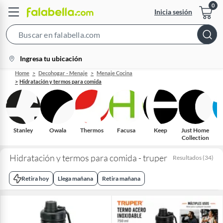
Inicia sesión
Search
Bar
location-
Ingresa tu ubicación
icon
Home
Decohogar - Menaje
Menaje Cocina
Hidratación y termos para comida
Stanley
Owala
Thermos
Facusa
Keep
Just Home
Collection
Hidratación y termos para comida - truper
Resultados
(
34
)
Retira hoy
Llega mañana
Retira mañana