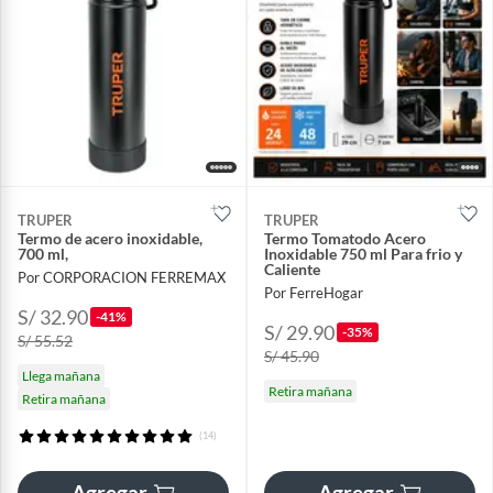
TRUPER
TRUPER
Termo de acero inoxidable,
Termo Tomatodo Acero
700 ml,
Inoxidable 750 ml Para frio y
Caliente
Por CORPORACION FERREMAX
Por FerreHogar
S/ 32.90
-41%
S/ 29.90
-35%
S/ 55.52
S/ 45.90
Llega mañana
Retira mañana
Retira mañana
(14)
Agregar
Agregar