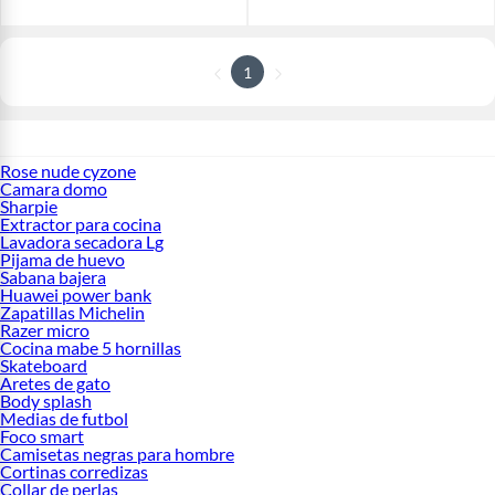
1
Rose nude cyzone
Camara domo
Sharpie
Extractor para cocina
Lavadora secadora Lg
Pijama de huevo
Sabana bajera
Huawei power bank
Zapatillas Michelin
Razer micro
Cocina mabe 5 hornillas
Skateboard
Aretes de gato
Body splash
Medias de futbol
Foco smart
Camisetas negras para hombre
Cortinas corredizas
Collar de perlas