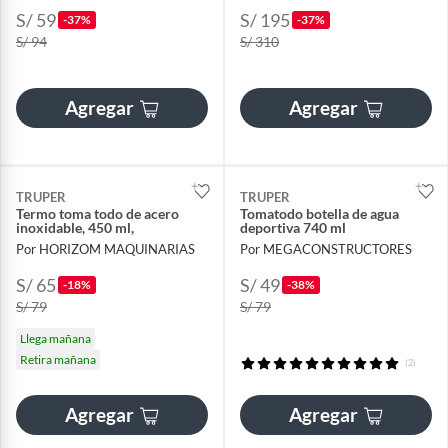
S/ 59
S/ 195
-37%
-37%
S/ 94
S/ 310
Agregar
Agregar
TRUPER
TRUPER
Termo toma todo de acero
Tomatodo botella de agua
inoxidable, 450 ml,
deportiva 740 ml
Por HORIZOM MAQUINARIAS
Por MEGACONSTRUCTORES
S/ 65
S/ 49
-18%
-38%
S/ 79
S/ 79
Llega mañana
Retira mañana
(2)
Agregar
Agregar