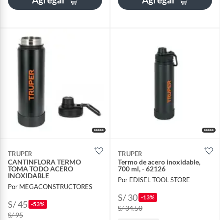
TRUPER
TRUPER
CANTINFLORA TERMO
Termo de acero inoxidable,
TOMA TODO ACERO
700 ml, - 62126
INOXIDABLE
Por EDISEL TOOL STORE
Por MEGACONSTRUCTORES
S/ 30
-13%
S/ 45
-53%
S/ 34.50
S/ 95