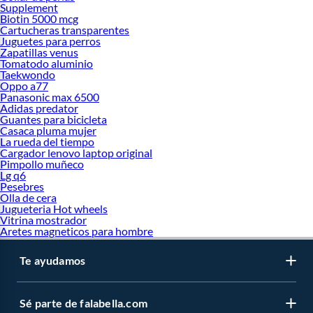
Supplement
Biotin 5000 mcg
Cartucheras transparentes
Juguetes para perros
Zapatillas venus
Tomatodo aluminio
Taekwondo
Oppo a77
Panasonic max 6500
Adidas predator
Guantes para bicicleta
Casaca pluma mujer
La rueda del tiempo
Cargador lenovo laptop original
Pimpollo muñeco
Lg q6
Pesebres
Olla de cera
Jugueteria Hot wheels
Vitrina mostrador
Aretes magneticos para hombre
Te ayudamos
Sé parte de falabella.com