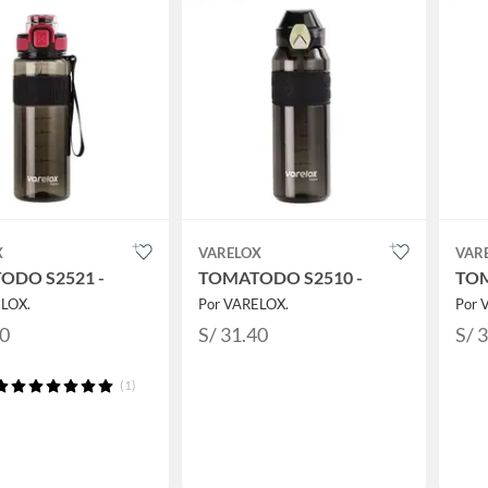
X
VARELOX
VAR
ODO S2521 -
TOMATODO S2510 -
TOM
ELOX.
Por VARELOX.
Por 
90
S/ 31.40
S/ 
(1)