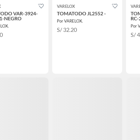
X
VARELOX
VAR
ODO VAR-3924-
TOMATODO JL2552 -
TOM
11-NEGRO
RC
Por VARELOX.
ELOX.
Por 
S/ 32.20
80
S/ 