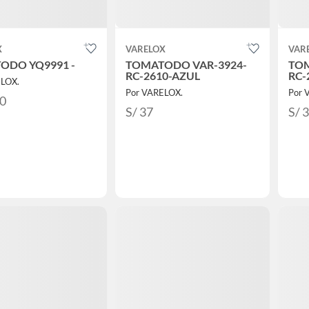
X
VARELOX
VAR
ODO YQ9991 -
TOMATODO VAR-3924-
TOM
RC-2610-AZUL
RC-
ELOX.
Por VARELOX.
Por 
30
S/ 37
S/ 