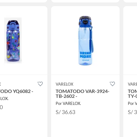
X
VARELOX
VAR
ODO YQ6082 -
TOMATODO VAR-3924-
TOM
TB-2602 -
TY-
ELOX.
Por VARELOX.
Por 
80
S/ 36.63
S/ 