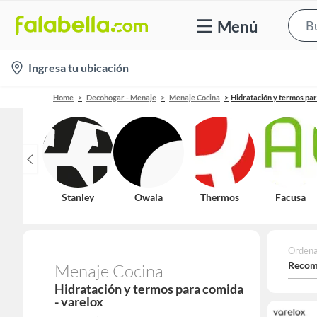
Menú
location-
Ingresa tu ubicación
icon
Home
Decohogar - Menaje
Menaje Cocina
Hidratación y termos pa
Stanley
Owala
Thermos
Facusa
Ordena
Recom
Menaje Cocina
Hidratación y termos para comida
- varelox