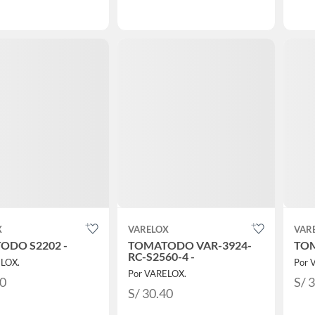
X
VARELOX
VAR
ODO S2202 -
TOMATODO VAR-3924-
TOM
RC-S2560-4 -
ELOX.
Por 
Por VARELOX.
20
S/ 
S/ 30.40