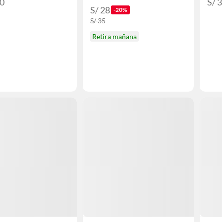
20
S/ 
S/ 28
-20%
S/ 35
Retira mañana