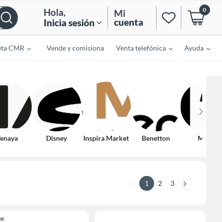
0
Hola
,
Mi
cuenta
Inicia sesión
eta CMR
Vende y comisiona
Venta telefónica
Ayuda
enaya
Disney
Inspira Market
Benetton
Mica
1
2
3