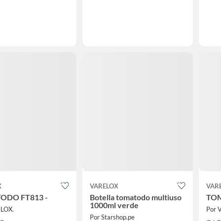
X
VARELOX
VAR
ODO FT813 -
Botella tomatodo multiuso
TOM
1000ml verde
ELOX.
Por 
Por Starshop.pe