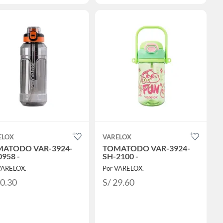
ELOX
VARELOX
ATODO VAR-3924-
TOMATODO VAR-3924-
0958 -
SH-2100 -
VARELOX.
Por VARELOX.
30.30
S/ 29.60