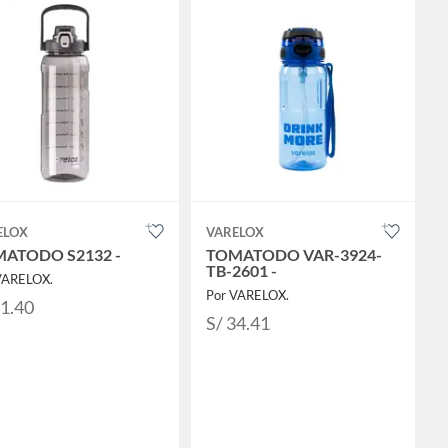
ELOX
VARELOX
ATODO S2132 -
TOMATODO VAR-3924-
TB-2601 -
VARELOX.
Por VARELOX.
31.40
S/ 34.41