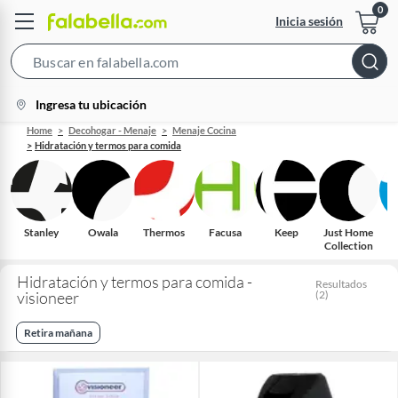
Inicia sesión
Search
Bar
location-
Ingresa tu ubicación
icon
Home
Decohogar - Menaje
Menaje Cocina
Hidratación y termos para comida
Stanley
Owala
Thermos
Facusa
Keep
Just Home
Collection
Hidratación y termos para comida -
Resultados
visioneer
(
2
)
Retira mañana