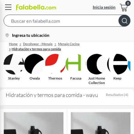
Inicia sesión
Search
Bar
location-
Ingresa tu ubicación
icon
Home
Decohogar - Menaje
Menaje Cocina
Hidratación y termos para comida
Stanley
Owala
Thermos
Facusa
Just Home
Keep
Collection
Hidratación y termos para comida - wayu
Resultados
(
4
)