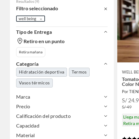
Resultados
(
9
)
Filtro seleccionado
well being
Tipo de Entrega
Retiro en un punto
Retira mañana
Categoría
Hidratación deportiva
Termos
WELL BE
Tomatod
Vasos térmicos
Color 
Por TIEN
Marca
S/ 24.
Precio
S/ 49
Calificación del producto
Llega m
Retira 
Capacidad
Material