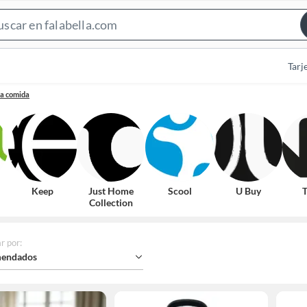
Search
Bar
Tarj
ra comida
Keep
Just Home
Scool
U Buy
T
Collection
r por
:
endados