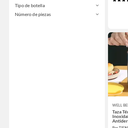
Tipo de botella
Número de piezas
WELL BE
Taza Té
Inoxida
Antide
Oscuro
Por TIEN