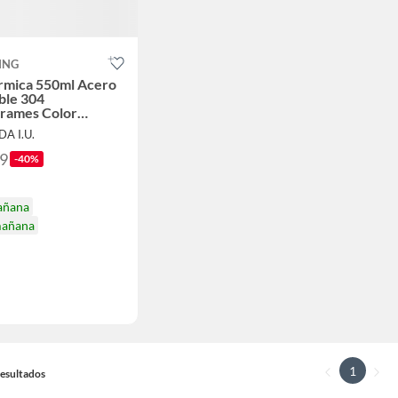
ING
rmica 550ml Acero
ble 304
rrames Color
DO
DA I.U.
99
-40%
añana
mañana
1
 Resultados