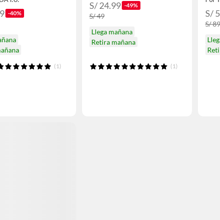
S/ 24.99
-49%
99
S/ 
-40%
S/ 49
S/ 8
Llega mañana
añana
Lle
Retira mañana
mañana
Ret
(1)
(1)