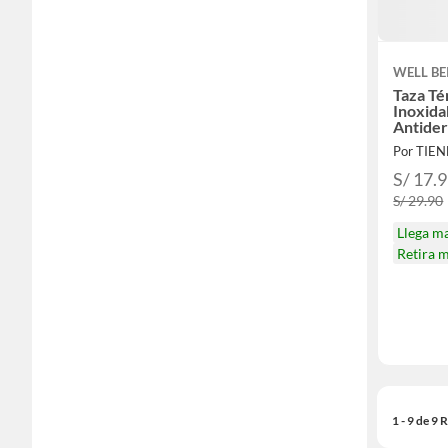
WELL BE
Taza Té
Inoxida
Antide
ROSA
Por TIEN
S/ 17.
S/ 29.90
Llega m
Retira 
1 - 9 de 9