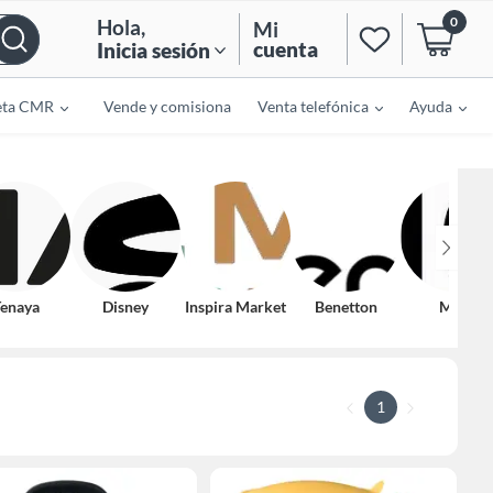
0
Hola
,
Mi
cuenta
Inicia sesión
eta CMR
Vende y comisiona
Venta telefónica
Ayuda
enaya
Disney
Inspira Market
Benetton
Mica
1