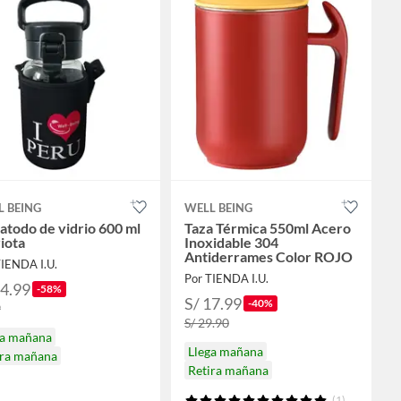
L BEING
WELL BEING
todo de vidrio 600 ml
Taza Térmica 550ml Acero
iota
Inoxidable 304
Antiderrames Color ROJO
TIENDA I.U.
Por TIENDA I.U.
24.99
-58%
S/ 17.99
-40%
9
S/ 29.90
ga mañana
Llega mañana
ira mañana
Retira mañana
(1)