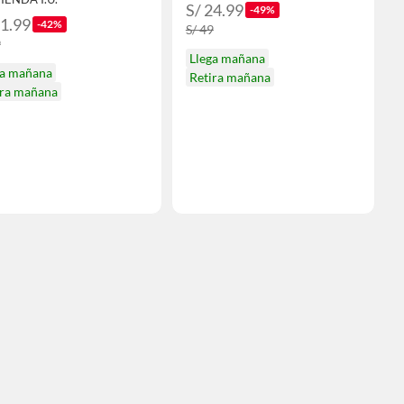
S/ 24.99
-49%
51.99
-42%
S/ 49
9
Llega mañana
ga mañana
Retira mañana
ira mañana