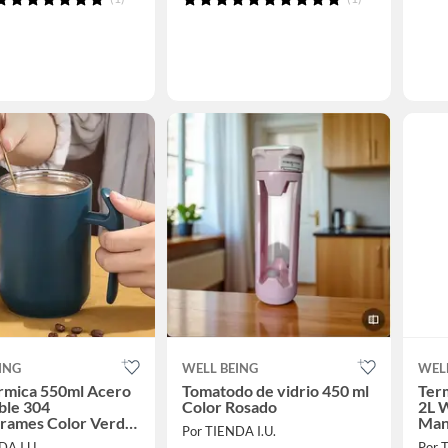
ING
WELL BEING
WEL
rmica 550ml Acero
Tomatodo de vidrio 450 ml
Ter
ble 304
Color Rosado
2L W
rrames Color Verde
Mant
Por TIENDA I.U.
Acc
DA I.U.
Por 