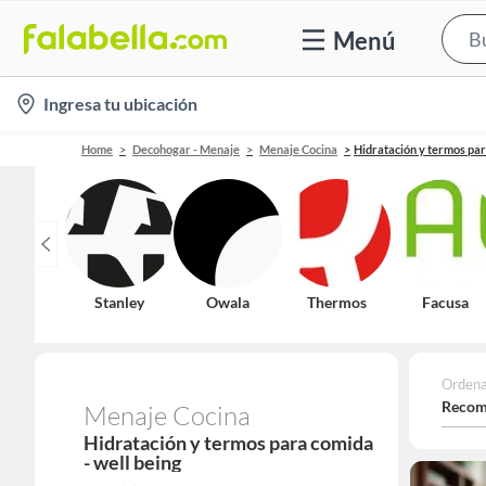
Menú
location-
Ingresa tu ubicación
icon
Home
Decohogar - Menaje
Menaje Cocina
Hidratación y termos pa
Stanley
Owala
Thermos
Facusa
Ordena
Recom
Menaje Cocina
Hidratación y termos para comida
- well being