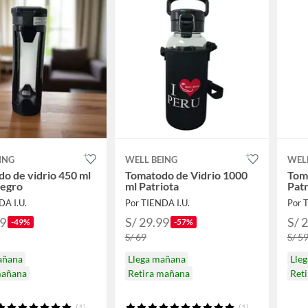
ING
WELL BEING
WEL
o de vidrio 450 ml
Tomatodo de Vidrio 1000
Toma
Negro
ml Patriota
Patr
DA I.U.
Por TIENDA I.U.
Por 
99
S/ 29.99
S/ 
-49%
-57%
S/ 69
S/ 5
añana
Llega mañana
Lle
mañana
Retira mañana
Ret
(1)
(1)