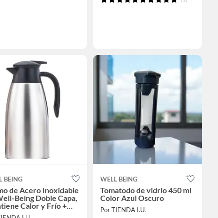
L BEING
WELL BEING
mo de Acero Inoxidable
Tomatodo de vidrio 450 ml
ell-Being Doble Capa,
Color Azul Oscuro
iene Calor y Frío +
Por TIENDA I.U.
esorios
TIENDA I.U.