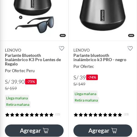
LENOVO
LENOVO
Parlante Bluetooth
Parlante bluetooth
Inalámbrico K3 Pro Lentes de
inalámbrico k3 PRO - negro
Regalo
Por Ofertec
Por Ofertec Peru
S/ 39
-74%
S/ 39.90
-75%
S/ 149
S/ 159
Llega mañana
Llega mañana
Retira mañana
Retira mañana
(11)
(23)
Agregar
Agregar