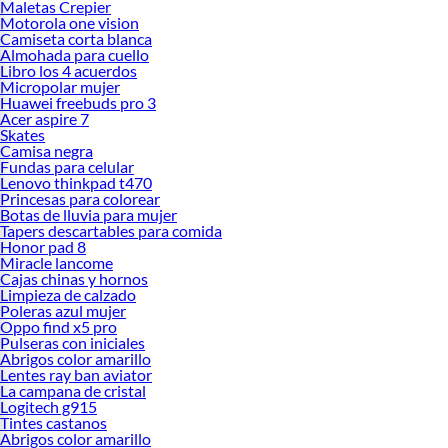
Maletas Crepier
Motorola one vision
Camiseta corta blanca
Almohada para cuello
Libro los 4 acuerdos
Micropolar mujer
Huawei freebuds pro 3
Acer aspire 7
Skates
Camisa negra
Fundas para celular
Lenovo thinkpad t470
Princesas para colorear
Botas de lluvia para mujer
Tapers descartables para comida
Honor pad 8
Miracle lancome
Cajas chinas y hornos
Limpieza de calzado
Poleras azul mujer
Oppo find x5 pro
Pulseras con iniciales
Abrigos color amarillo
Lentes ray ban aviator
La campana de cristal
Logitech g915
Tintes castanos
Abrigos color amarillo