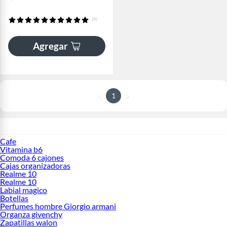
(4)
Agregar
1
Cafe
Vitamina b6
Comoda 6 cajones
Cajas organizadoras
Realme 10
Realme 10
Labial magico
Botellas
Perfumes hombre Giorgio armani
Organza givenchy
Zapatillas walon