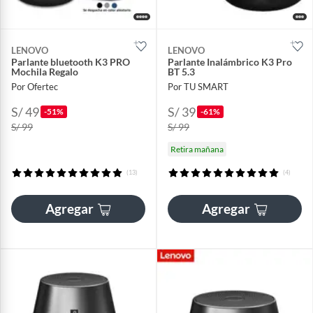
LENOVO
LENOVO
Parlante bluetooth K3 PRO
Parlante Inalámbrico K3 Pro
Mochila Regalo
BT 5.3
Por Ofertec
Por TU SMART
S/ 49
S/ 39
-51%
-61%
S/ 99
S/ 99
Retira mañana
(13)
(4)
Agregar
Agregar