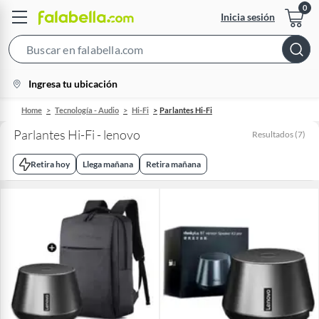
Inicia sesión
Search
Bar
location-
Ingresa tu ubicación
icon
Home
Tecnología - Audio
Hi-Fi
Parlantes Hi-Fi
Parlantes Hi-Fi - lenovo
Resultados
(
7
)
Retira hoy
Llega mañana
Retira mañana