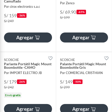
Camuflado
Por Zenco
Por cirox electronics s.a.c
S/ 69.90
-65%
S/ 159
-36%
S/ 199
S/ 249
Agregar
Agregar
SCOSCHE
SCOSCHE
Parlante Portátil Magic Mount
Palante Portátil Magic Mount
Boombottle -CAMO
Boombottle Gris
Por IMPORT ELECTRO JB
Por COMERCIAL CRISTHIAN
S/ 179
S/ 149
-26%
-50%
S/ 242
S/ 299
Envío
gratis
Agregar
Agregar