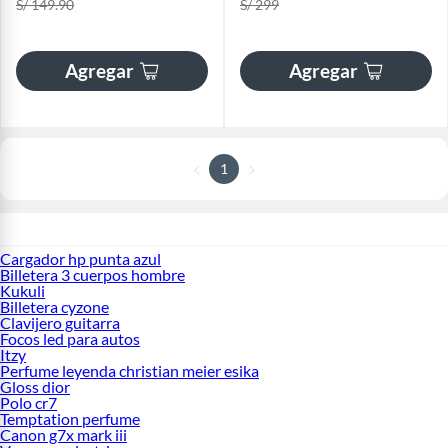
S/ 149.90
S/ 299
Agregar
Agregar
1
Cargador hp punta azul
Billetera 3 cuerpos hombre
Kukuli
Billetera cyzone
Clavijero guitarra
Focos led para autos
Itzy
Perfume leyenda christian meier esika
Gloss dior
Polo cr7
Temptation perfume
Canon g7x mark iii