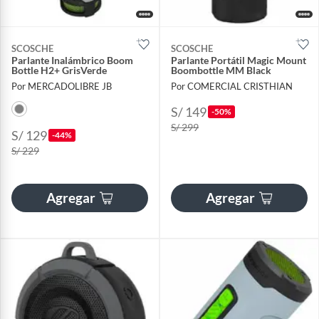
SCOSCHE
SCOSCHE
Parlante Inalámbrico Boom
Parlante Portátil Magic Mount
Bottle H2+ GrisVerde
Boombottle MM Black
Por MERCADOLIBRE JB
Por COMERCIAL CRISTHIAN
S/ 149
-50%
S/ 299
S/ 129
-44%
S/ 229
Agregar
Agregar