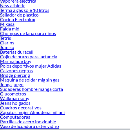
Vaporera electrica
New athletic
Terma a gas sole 10 litros
Sellador de plastico
Cocina Electrolux
Mikasa
Falda midi
Chompas de lana para ninos
Tetris
Clarins
Jumiso
Baterias duracell
Cojin de brazo para lactancia
Marmalade boy
Polos deportivos mujer Adidas
Calzones negros
Bridge piercing
Maquina de soldar mig sin gas
Jenga juego
Sudaderas hombre manga corta
Glucometros
Walkman sony
Jeans holgados
Cuadros decorativos
Zapatos mujer Almudena miliani
Computadoras
Parrillas de acero inoxidable
Vaso de licuadora oster vidrio