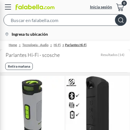
Inicia sesión
Search
Bar
location-
Ingresa tu ubicación
icon
Home
Tecnología - Audio
Hi-Fi
Parlantes Hi-Fi
Parlantes Hi-Fi - scosche
Resultados
(
14
)
Retira mañana