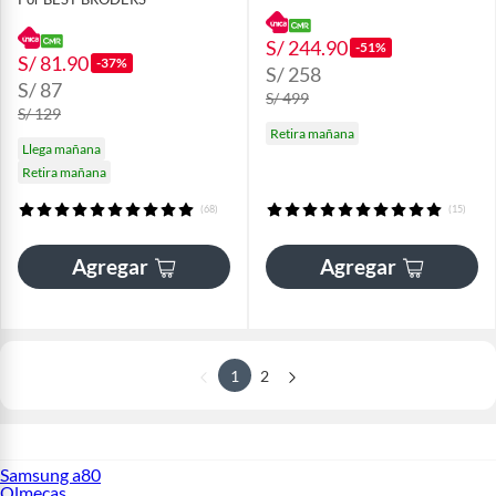
S/ 244.90
-51%
S/ 81.90
-37%
S/ 258
S/ 87
S/ 499
S/ 129
Retira mañana
Llega mañana
Retira mañana
(68)
(15)
Agregar
Agregar
1
2
Samsung a80
Olmecas