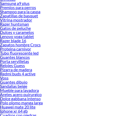
Samsung a9 plus
Premios para perros
Shampoo para la caspa
Zapatillas de basquet
Vitrina mostrador
Razer huntsman
Gatos de peluche
Dulces y caramelos
Lenovo yoga tablet
Razer blade 16
Zapatos hombre Crocs
Proteina carnivor
Tubo fluorescente led
Guantes blancos
Porta servilletas
Relojes Guess
Pizarra de madera
Redmi buds 4 active
Voss
Guantes dibujo
Sandalias beige
Mueble para lavadora
Aretes acero quirurgico
Dolce gabbana intenso
Polo plomo manga larga
Huawei mate 20 lite
Iphone xr 64 gb
Cuadros con piedras