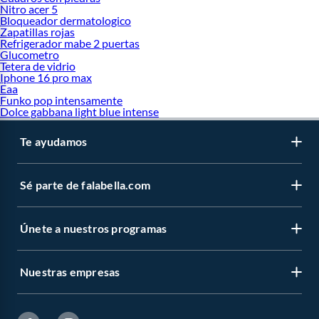
Nitro acer 5
Bloqueador dermatologico
Zapatillas rojas
Refrigerador mabe 2 puertas
Glucometro
Tetera de vidrio
Iphone 16 pro max
Eaa
Funko pop intensamente
Dolce gabbana light blue intense
Te ayudamos
Sé parte de falabella.com
Únete a nuestros programas
Nuestras empresas