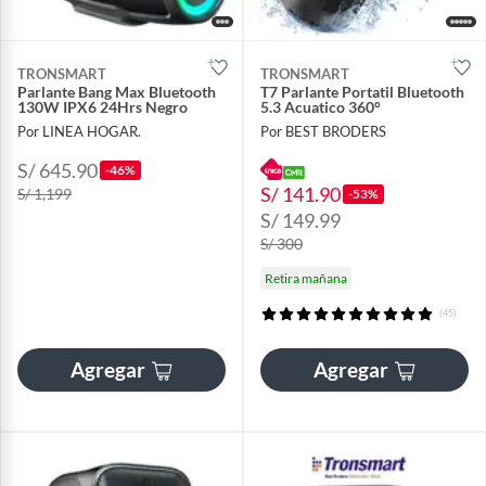
TRONSMART
TRONSMART
Parlante Bang Max Bluetooth
T7 Parlante Portatil Bluetooth
130W IPX6 24Hrs Negro
5.3 Acuatico 360°
Por LINEA HOGAR.
Por BEST BRODERS
S/ 645.90
-46%
S/ 141.90
S/ 1,199
-53%
S/ 149.99
S/ 300
Retira mañana
(45)
Agregar
Agregar