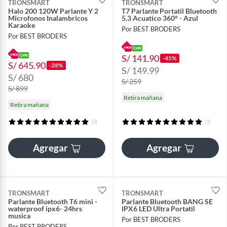
TRONSMART
TRONSMART
Halo 200 120W Parlante Y 2
T7 Parlante Portatil Bluetooth
Microfonos Inalambricos
5.3 Acuatico 360° - Azul
Karaoke
Por BEST BRODERS
Por BEST BRODERS
S/ 141.90
-45%
S/ 645.90
-28%
S/ 149.99
S/ 680
S/ 259
S/ 899
Retira mañana
Retira mañana
(2)
(1)
Agregar
Agregar
TRONSMART
TRONSMART
Parlante Bluetooth T6 mini -
Parlante Bluetooth BANG SE
waterproof ipx6- 24hrs
IPX6 LED Ultra Portatil
musica
Por BEST BRODERS
Por BEST BRODERS