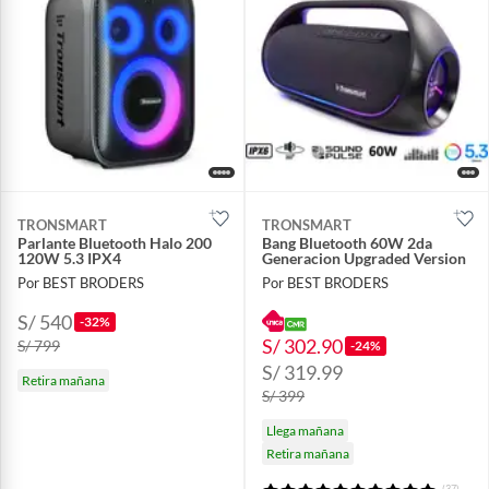
TRONSMART
TRONSMART
Parlante Bluetooth Halo 200
Bang Bluetooth 60W 2da
120W 5.3 IPX4
Generacion Upgraded Version
Por BEST BRODERS
Por BEST BRODERS
S/ 540
-32%
S/ 302.90
S/ 799
-24%
S/ 319.99
Retira mañana
S/ 399
Llega mañana
Retira mañana
(37)