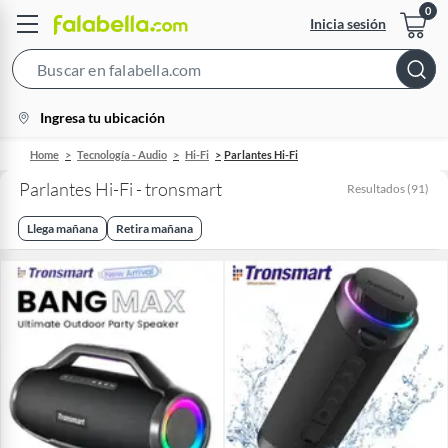
Inicia sesión
Search
Bar
location-
Ingresa tu ubicación
icon
Home
Tecnología - Audio
Hi-Fi
Parlantes Hi-Fi
Parlantes Hi-Fi - tronsmart
Resultados
(
91
)
Llega mañana
Retira mañana