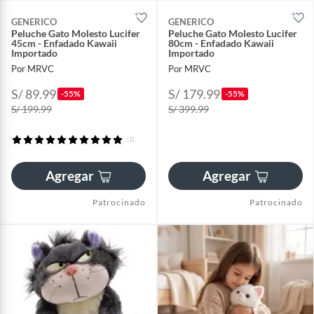
GENERICO
GENERICO
Peluche Gato Molesto Lucifer
Peluche Gato Molesto Lucifer
45cm - Enfadado Kawaii
80cm - Enfadado Kawaii
Importado
Importado
Por MRVC
Por MRVC
S/ 89.99
S/ 179.99
-55%
-55%
S/ 199.99
S/ 399.99
(1)
Agregar
Agregar
Patrocinado
Patrocinado