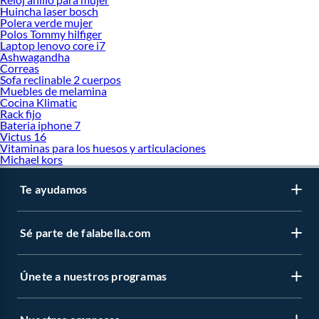
Huincha laser bosch
Polera verde mujer
Polos Tommy hilfiger
Laptop lenovo core i7
Ashwagandha
Correas
Sofa reclinable 2 cuerpos
Muebles de melamina
Cocina Klimatic
Rack fijo
Bateria iphone 7
Victus 16
Vitaminas para los huesos y articulaciones
Michael kors
Te ayudamos
Sé parte de falabella.com
Únete a nuestros programas