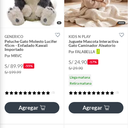
GENERICO
KIDS N PLAY
Peluche Gato Molesto Lucifer
Juguete Mascota Interactiva
45cm - Enfadado Kawaii
Gato Caminador Aleatorio
Importado
Por FALABELLA
Por MRVC
S/ 24.90
-17%
S/ 89.99
-55%
S/ 29.90
S/ 199.99
Llega mañana
Retira mañana
(1)
(3)
Agregar
Agregar