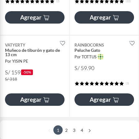
(2)
(22)
Agregar
Agregar
VATYERTY
RAINBOCORNS
Muñeco de tiburón y gato de
Peluche Gato
13 cm
Por TOTTUS
Por YISIN PE
S/ 59.90
S/ 159
-50%
S/ 318
(3)
Agregar
Agregar
1
2
3
4