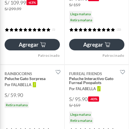
S/ 109.99
-63%
S/ 159
S/ 299.99
Llega mañana
Retira mañana
(1)
(22)
Agregar
Agregar
Patrocinado
Patrocinado
RAINBOCORNS
FURREAL FRIENDS
Peluche Gato Sorpresa
Peluche Interactivo Gato
Furreal Poopalots
Por FALABELLA
Por FALABELLA
S/ 59.90
S/ 95.90
-40%
Retira mañana
S/ 159
Llega mañana
Retira mañana