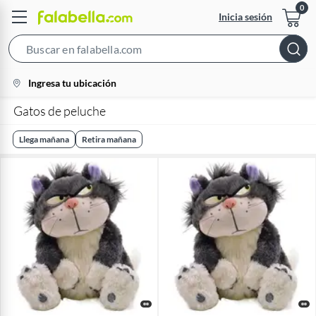
Inicia sesión
Search
Bar
location-
Ingresa tu ubicación
icon
Gatos de peluche​
Llega mañana
Retira mañana