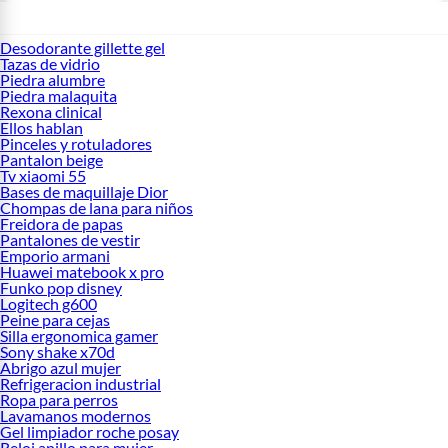
Desodorante gillette gel
Tazas de vidrio
Piedra alumbre
Piedra malaquita
Rexona clinical
Ellos hablan
Pinceles y rotuladores
Pantalon beige
Tv xiaomi 55
Bases de maquillaje Dior
Chompas de lana para niños
Freidora de papas
Pantalones de vestir
Emporio armani
Huawei matebook x pro
Funko pop disney
Logitech g600
Peine para cejas
Silla ergonomica gamer
Sony shake x70d
Abrigo azul mujer
Refrigeracion industrial
Ropa para perros
Lavamanos modernos
Gel limpiador roche posay
Reloj anillo para mujer