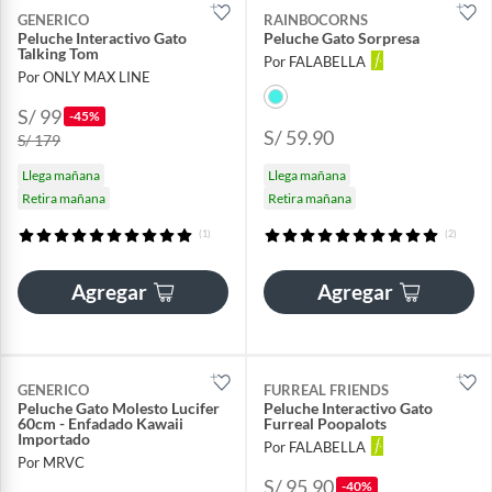
GENERICO
RAINBOCORNS
Peluche Interactivo Gato
Peluche Gato Sorpresa
Talking Tom
Por FALABELLA
Por ONLY MAX LINE
S/ 99
-45%
S/ 59.90
S/ 179
Llega mañana
Llega mañana
Retira mañana
Retira mañana
(1)
(2)
Agregar
Agregar
GENERICO
FURREAL FRIENDS
Peluche Gato Molesto Lucifer
Peluche Interactivo Gato
60cm - Enfadado Kawaii
Furreal Poopalots
Importado
Por FALABELLA
Por MRVC
S/ 95.90
-40%