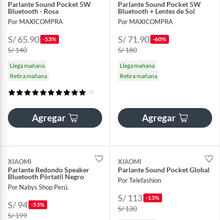
Parlante Sound Pocket 5W
Parlante Sound Pocket 5W
Bluetooth - Rosa
Bluetooth + Lentes de Sol
Por MAXICOMPRA
Por MAXICOMPRA
S/ 65.90
S/ 71.90
-53%
-60%
S/ 140
S/ 180
Llega mañana
Llega mañana
Retira mañana
Retira mañana
(6)
Agregar
Agregar
XIAOMI
XIAOMI
Parlante Redondo Speaker
Parlante Sound Pocket Global
Bluetooth Pòrtatil Negro
Por Telefashion
Por Nabys Shop Perú.
S/ 113
-13%
S/ 94
-53%
S/ 130
S/ 199