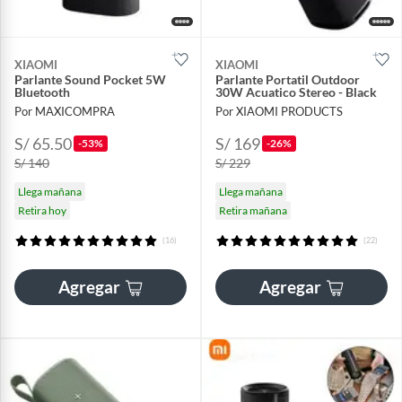
XIAOMI
XIAOMI
Parlante Sound Pocket 5W
Parlante Portatil Outdoor
Bluetooth
30W Acuatico Stereo - Black
Por MAXICOMPRA
Por XIAOMI PRODUCTS
S/ 65.50
S/ 169
-53%
-26%
S/ 140
S/ 229
Llega mañana
Llega mañana
Retira hoy
Retira mañana
(16)
(22)
Agregar
Agregar