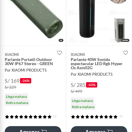
XIAOMI
XIAOMI
Parlante Portatil Outdoor
Parlante 40W Sonido
30W IP67 Stereo - GREEN
espectacular LED Rgb Hyper
Os Asm02G
Por XIAOMI PRODUCTS
Por XIAOMI PRODUCTS
S/ 169
-26%
S/ 285
-43%
S/ 229
S/ 499
Llega mañana
Llega mañana
Retira mañana
Retira mañana
(1)
(9)
Agregar
Agregar