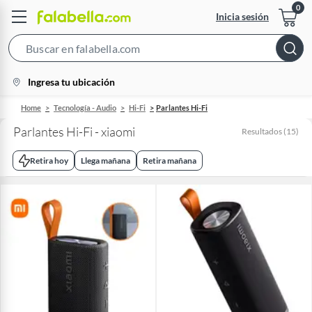
Inicia sesión
Search
Bar
location-
Ingresa tu ubicación
icon
Home
Tecnología - Audio
Hi-Fi
Parlantes Hi-Fi
Parlantes Hi-Fi - xiaomi
Resultados
(
15
)
Retira hoy
Llega mañana
Retira mañana