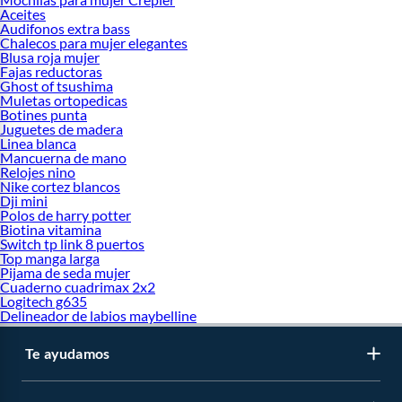
Aceites
Audifonos extra bass
Chalecos para mujer elegantes
Blusa roja mujer
Fajas reductoras
Ghost of tsushima
Muletas ortopedicas
Botines punta
Juguetes de madera
Linea blanca
Mancuerna de mano
Relojes nino
Nike cortez blancos
Dji mini
Polos de harry potter
Biotina vitamina
Switch tp link 8 puertos
Top manga larga
Pijama de seda mujer
Cuaderno cuadrimax 2x2
Logitech g635
Delineador de labios maybelline
Te ayudamos