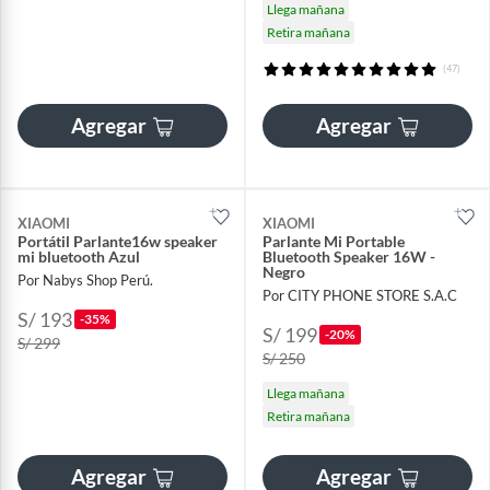
Llega mañana
Retira mañana
(47)
Agregar
Agregar
XIAOMI
XIAOMI
Portátil Parlante16w speaker
Parlante Mi Portable
mi bluetooth Azul
Bluetooth Speaker 16W -
Negro
Por Nabys Shop Perú.
Por CITY PHONE STORE S.A.C
S/ 193
-35%
S/ 199
-20%
S/ 299
S/ 250
Llega mañana
Retira mañana
Agregar
Agregar