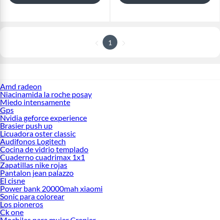
1
Amd radeon
Niacinamida la roche posay
Miedo intensamente
Gps
Nvidia geforce experience
Brasier push up
Licuadora oster classic
Audifonos Logitech
Cocina de vidrio templado
Cuaderno cuadrimax 1x1
Zapatillas nike rojas
Pantalon jean palazzo
El cisne
Power bank 20000mah xiaomi
Sonic para colorear
Los pioneros
Ck one
Mochilas para mujer Crepier