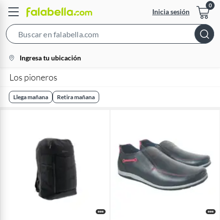
Inicia sesión
Search
Bar
location-
Ingresa tu ubicación
icon
Los pioneros
Llega mañana
Retira mañana