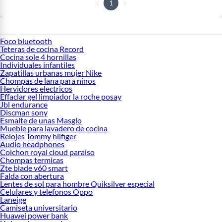
1
Foco bluetooth
Teteras de cocina Record
Cocina sole 4 hornillas
Individuales infantiles
Zapatillas urbanas mujer Nike
Chompas de lana para ninos
Hervidores electricos
Effaclar gel limpiador la roche posay
Jbl endurance
Discman sony
Esmalte de unas Masglo
Mueble para lavadero de cocina
Relojes Tommy hilfiger
Audio headphones
Colchon royal cloud paraiso
Chompas termicas
Zte blade v60 smart
Falda con abertura
Lentes de sol para hombre Quiksilver especial
Celulares y telefonos Oppo
Laneige
Camiseta universitario
Huawei power bank