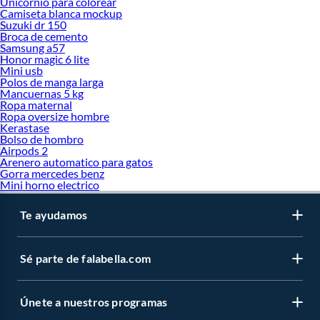
Unicornio para colorear
Camiseta blanca mockup
Suzuki dr 150
Broca de cemento
Samsung a57
Honor magic 6 lite
Mini usb
Polos de manga larga
Mancuernas 5 kg
Ropa maternal
Ropa oversize hombre
Kerastase
Bolso de hombro
Airpods 2
Arenero automatico para gatos
Gorra mercedes benz
Mini horno electrico
Te ayudamos
Sé parte de falabella.com
Únete a nuestros programas