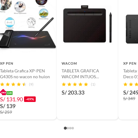
s
USB,USB,USB-C
XP PEN
WACOM
XP PEN
Tableta Grafica XP-PEN
TABLETA GRAFICA
Tableta
uion PW100, Soporte para lápiz, 8 plumillas, Clip para
G430S no wacon no huion
WACOM INTUOS
Deco 0
puntas, Cable USB, Manual de usuario, Adaptador OTG
CTL4100 7.9X6.3 PEN 4K
16,384 
(9)
(1)
USB y USB-C)
SMALL COLOR NEGRO -
S/ 203.33
S/ 24
P-N CTL-4100
S/ 131.90
S/ 349
-49%
S/ 139
S/ 259