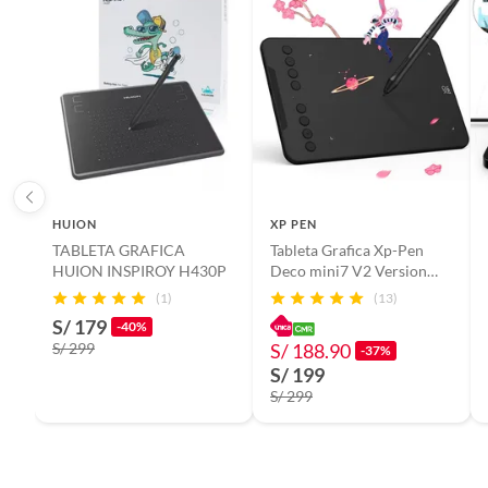
Color
Negro
Garantía
3 mese
Conectividad/conexión
Micro 
HUION
XP PEN
TABLETA GRAFICA
Tableta Grafica Xp-Pen
Incluye
Lápiz H
HUION INSPIROY H430P
Deco mini7 V2 Version
quitar 
2026
(1)
(13)
(Micro 
S/ 179
-40%
S/ 299
S/ 188.90
-37%
S/ 199
S/ 299