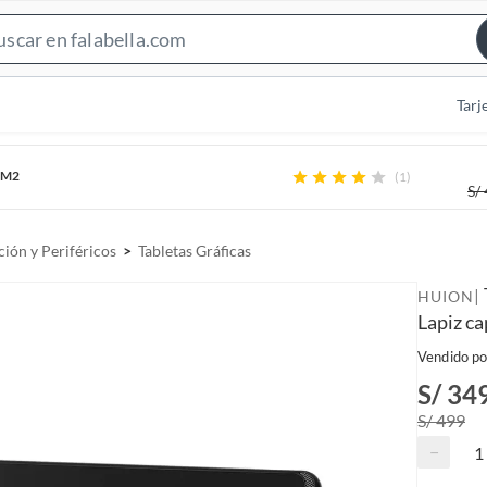
S
e
a
Tarj
r
c
M3M2
(1)
h
S/
B
a
ión y Periféricos
Tabletas Gráficas
r
|
HUION
Lapiz ca
Vendido po
S/ 34
S/ 499
−