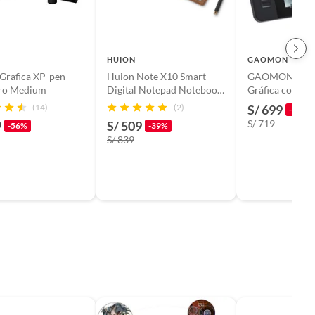
HUION
GAOMON
 Grafica XP-pen
Huion Note X10 Smart
GAOMON PD116
ro Medium
Digital Notepad Notebook
Gráfica con Pan
Bluetooth 50
11,6 Pulgadas
(14)
(2)
S/ 699
-3%
S/ 719
9
S/ 509
-56%
-39%
S/ 839