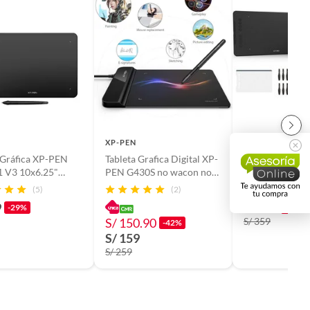
XP-PEN
XP-PEN
 Gráfica XP-PEN
Tableta Grafica Digital XP-
Tableta grafica
1 V3 10x6.25"
PEN G430S no wacon no
digitalizadora 
(16K) USB C Negro
huion
01 v2
(5)
(2)
9
S/ 259
-29%
-28%
S/ 150.90
S/ 359
-42%
S/ 159
S/ 259