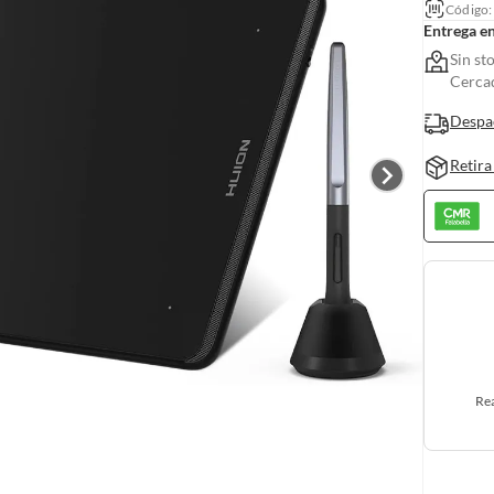
Código
Entrega e
Sin st
Cerca
Despa
Retira
Rea