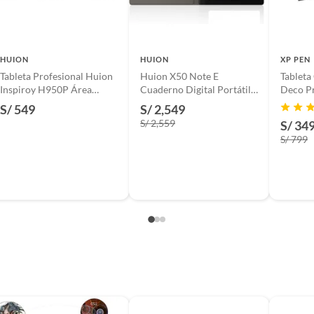
HUION
HUION
XP PEN
Tableta Profesional Huion
Huion X50 Note E
Tableta
Inspiroy H950P Área
Cuaderno Digital Portátil
Deco P
Grande y Función OTG
8.4”
S/ 549
S/ 2,549
S/ 2,559
S/ 34
4
S/ 799
d,Windows
posterior, macOS 10.11 o posterior, Android 6.0 o