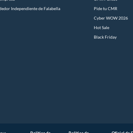
dedor Independiente de Falabella
Pide tu CMR
Cyber WOW 2026
Hot Sale
Black Friday
s y
Política de
Política de
Oficial de 