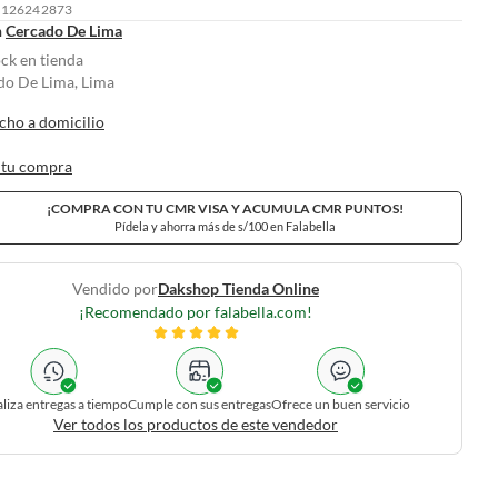
: 126242873
n
Cercado De Lima
ock en tienda
do De Lima, Lima
cho a domicilio
 tu compra
¡COMPRA CON TU CMR VISA Y ACUMULA CMR PUNTOS!
Pídela y ahorra más de s/100 en Falabella
Vendido por
Dakshop Tienda Online
¡Recomendado por falabella.com!
liza entregas a tiempo
Cumple con sus entregas
Ofrece un buen servicio
Ver todos los productos de este vendedor