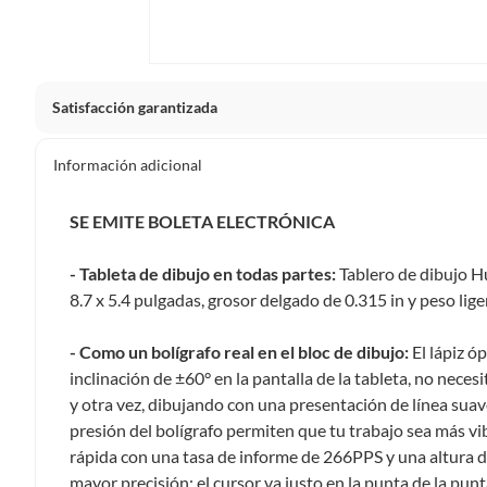
Satisfacción garantizada
La mayoría de los productos tienen
30 días desde que los 
Información adicional
Sin embargo, tenemos categorías que cuentan con plazos dif
pueden devolver ni cambiar. Conoce cuáles son:
SE EMITE BOLETA ELECTRÓNICA
Productos vendidos por
Falabella, Tottus y otros vended
-
Tableta de dibujo en todas partes:
Tablero de dibujo H
48 horas: cemento, mezclas de hormigón, morteros, yeso y otros
8.7 x 5.4 pulgadas, grosor delgado de 0.315 in y peso lige
7 días: colchones y productos de combustión.
Productos vendidos por
Sodimac
tienen:
-
Como un bolígrafo real en el bloc de dibujo:
El lápiz ó
inclinación de ±60° en la pantalla de la tableta, no necesi
48 horas: cemento, mezclas de hormigón, morteros, yeso y otro
y otra vez, dibujando con una presentación de línea suave
7 días: productos eléctricos o a combustión, electrodomésticos
presión del bolígrafo permiten que tu trabajo sea más vi
máquinas.
rápida con una tasa de informe de 266PPS y una altura de
No se pueden devolver o cambiar bajo cambio de opinió
mayor precisión: el cursor va justo en la punta de la punt