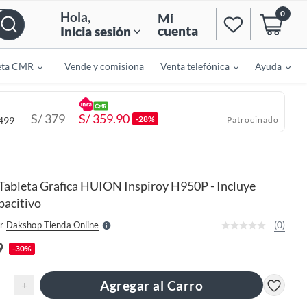
0
Hola
,
Mi
cuenta
Inicia sesión
eta CMR
Vende y comisiona
Venta telefónica
Ayuda
S/
379
S/
359.90
-28%
499
Patrocinado
o
f
n
I
Tableta Grafica HUION Inspiroy H950P - Incluye
r
e
pacitivo
l
l
e
(0)
r
Dakshop Tienda Online
S
9
-30%
Agregar al Carro
+