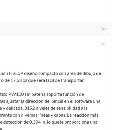
recibes para hacer una devolución.
erentes, otras con restricciones y algunas que no se
ores tienen:
uion H950P diseño compacto con área de dibujo de
 productos para asfalto, hormigón, albañilería.
ro de 17.53 oz que será fácil de transportar.
ptico PW100 sin batería soporta función de
tas ajustar la dirección del pincel en el software una
s productos para asfalto.
 y delicada. 8192 niveles de sensibilidad a la
, tecnología, línea blanca, colchones, muebles, bicicletas y
brante con diversas líneas y capas. La reacción más
 detección de 0.394 in, lo que le proporciona una
n
a.