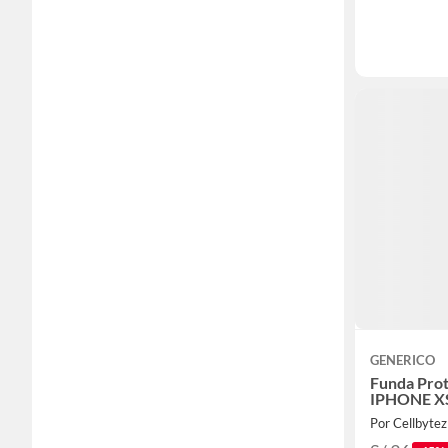
GENERICO
Funda Prot
IPHONE X
Por Cellbytez