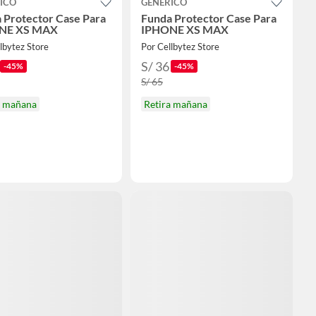
ICO
GENERICO
 Protector Case Para
Funda Protector Case Para
NE XS MAX
IPHONE XS MAX
lbytez Store
Por Cellbytez Store
S/ 36
-45%
-45%
S/ 65
a mañana
Retira mañana