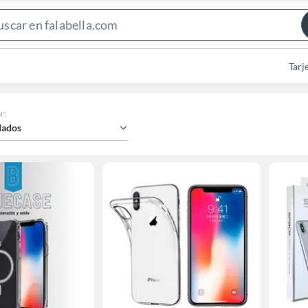
Search
Bar
Tarj
r
:
ados