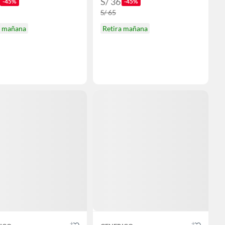
S/ 36
-45%
-45%
S/ 65
a mañana
Retira mañana