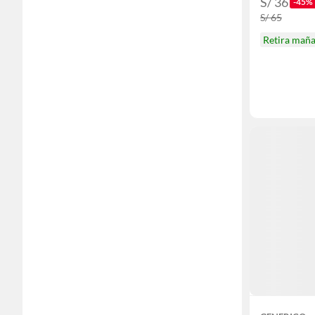
S/ 36
-45%
S/ 65
Retira mañ