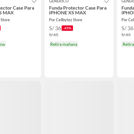
GENERICO
GENER
ector Case Para
Funda Protector Case Para
Funda
S MAX
IPHONE XS MAX
IPHO
 Store
Por Cellbytez Store
Por Cel
S/ 36
S/ 36
-45%
S/ 65
S/ 65
ana
Retira mañana
Retir