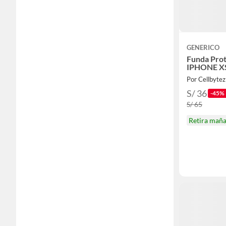
GENERICO
Funda Prot
IPHONE X
Por Cellbytez
S/ 36
-45%
S/ 65
Retira mañ