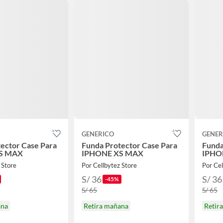
GENERICO
GENER
ector Case Para
Funda Protector Case Para
Funda
S MAX
IPHONE XS MAX
IPHO
 Store
Por Cellbytez Store
Por Cel
S/ 36
S/ 36
-45%
S/ 65
S/ 65
ana
Retira mañana
Retir