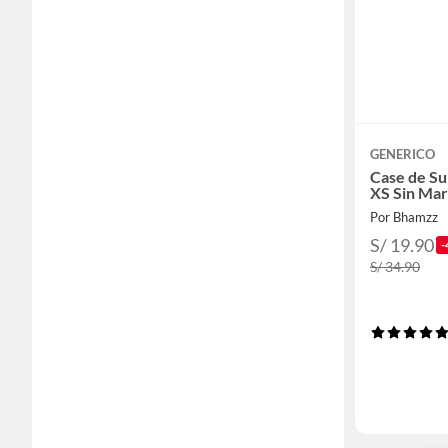
GENERICO
Case de Su
XS Sin Ma
Por Bhamzz
S/ 19.90
-
S/ 34.90