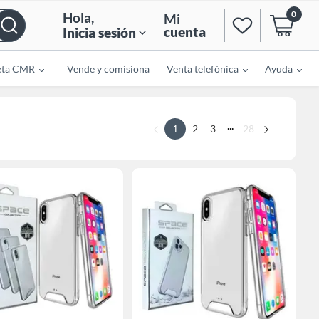
0
Hola
,
Mi
cuenta
Inicia sesión
eta CMR
Vende y comisiona
Venta telefónica
Ayuda
...
1
2
3
28