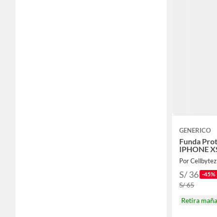
GENERICO
Funda Prot
IPHONE X
Por Cellbytez
S/ 36
-45%
S/ 65
Retira mañ