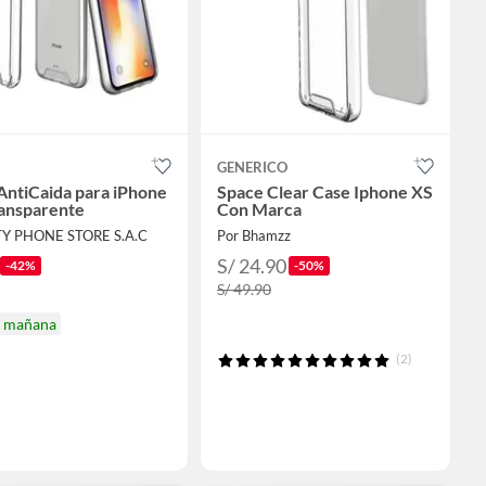
GENERICO
AntiCaida para iPhone
Space Clear Case Iphone XS
ansparente
Con Marca
TY PHONE STORE S.A.C
Por Bhamzz
S/ 24.90
-42%
-50%
S/ 49.90
a mañana
(2)