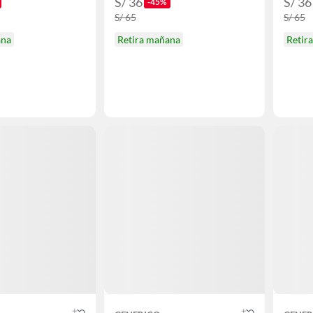
S/ 36
S/ 36
-45%
S/ 65
S/ 65
ana
Retira mañana
Retir