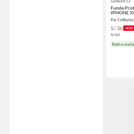
GENERICO
Funda Prot
IPHONE X
Por Cellbytez
S/ 36
-45%
S/ 65
Retira mañ