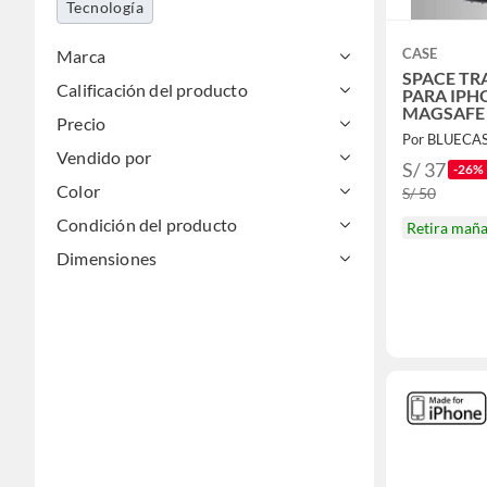
Tecnología
CASE
Marca
SPACE TR
Calificación del producto
PARA IPH
MAGSAFE
Precio
Por BLUECA
Vendido por
S/ 37
-26%
Color
S/ 50
Condición del producto
Retira mañ
Dimensiones