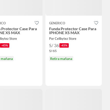
ICO
GENERICO
 Protector Case Para
Funda Protector Case Para
NE XS MAX
IPHONE XS MAX
lbytez Store
Por Cellbytez Store
S/ 36
-45%
-45%
S/ 65
a mañana
Retira mañana