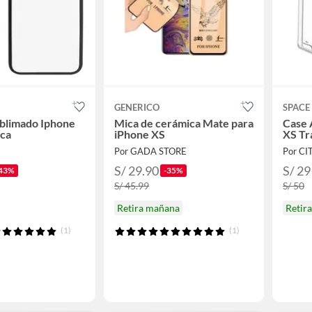
GENERICO
SPACE
blimado Iphone
Mica de cerámica Mate para
Case 
rca
iPhone XS
XS Tr
Por GADA STORE
Por CI
S/ 29.90
S/ 29
43%
-35%
S/ 45.99
S/ 50
Retira mañana
Retir
(1)
(1)