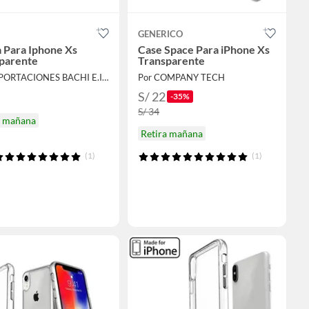
GENERICO
 Para Iphone Xs
Case Space Para iPhone Xs
parente
Transparente
Por IMPORTACIONES BACHI E.I.R.L.
Por COMPANY TECH
S/ 22
-35%
S/ 34
a mañana
Retira mañana
(1)
(1)