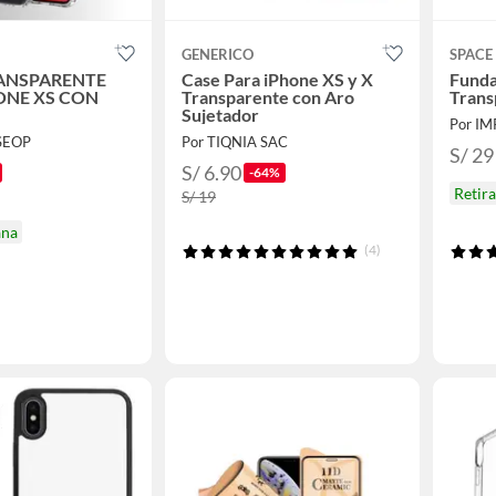
GENERICO
SPACE
ANSPARENTE
Case Para iPhone XS y X
Funda
ONE XS CON
Transparente con Aro
Trans
Sujetador
SEOP
Por TIQNIA SAC
S/ 29
S/ 6.90
-64%
Retir
S/ 19
ana
(4)