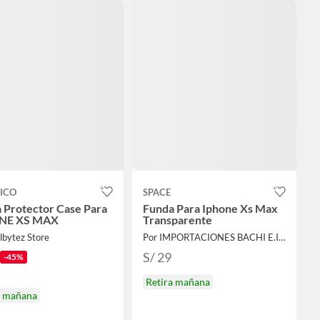
ICO
SPACE
 Protector Case Para
Funda Para Iphone Xs Max
NE XS MAX
Transparente
lbytez Store
Por IMPORTACIONES BACHI E.I.R.L.
S/ 29
-45%
Retira mañana
a mañana