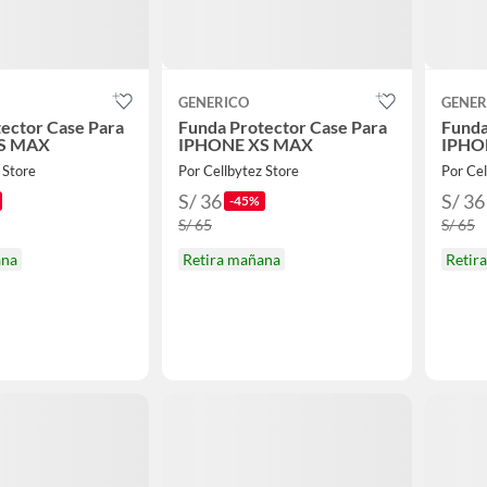
GENERICO
GENER
ector Case Para
Funda Protector Case Para
Funda
S MAX
IPHONE XS MAX
IPHO
 Store
Por Cellbytez Store
Por Cel
S/ 36
S/ 36
-45%
S/ 65
S/ 65
ana
Retira mañana
Retir