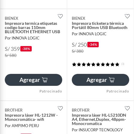
BIENEX
BIENEX
Impresora termica etiquetas
Impresora ticketera térmica
codigo barras 110mm
Portátil 80mm USB Bluetooth
BLUETOOTH ETHERNET USB
Por INNOVA LOGIC
Por INNOVA LOGIC
S/ 250
-34%
S/ 359
-38%
S/ 380
S/ 580
(3)
Agregar
Agregar
Patrocinado
Patrocinado
BROTHER
BROTHER
Impresora láser HL-1212W -
Impresora láser HL-L5210DN
Monocromática- wifi
A4, Ethernet,Duplex, 48ppm-
Monocromatica
Por AMPIMO PERU
Por INSUCORP TECNOLOGY