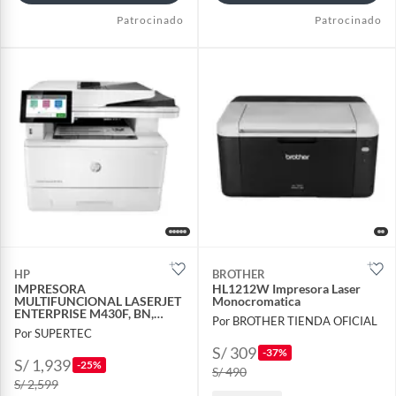
Patrocinado
Patrocinado
HP
BROTHER
IMPRESORA
HL1212W Impresora Laser
MULTIFUNCIONAL LASERJET
Monocromatica
ENTERPRISE M430F, BN,
Por BROTHER TIENDA OFICIAL
DUPLEX 3PZ55A
Por SUPERTEC
S/ 309
-37%
S/ 1,939
-25%
S/ 490
S/ 2,599