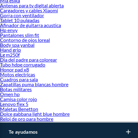
Mia esika
Antenas para tv digital abierta
Cargadores y cables Xiaomi
Gorra con ventilador
Tablet 10 pulgadas
Afinador de guitarra acustica
Hp envy
Pantalones slim fit
Contorno de ojos loreal
Body spa yanbal
Hand grip
Lg m250f
Dia del padre para colorear
Tubo hdpe corrugado
Honor pad x8
Motos electricas
Cuadros para sala
Zapatillas puma blancas hombre
Botas militares
Omen hp
Camisa color rojo
Lenovo flex 5
Maletas Benetton
Dolce gabbana light blue hombre
Reloj de oro para hombre
Te ayudamos