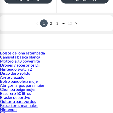
...
1
2
3
12
Bolsos de lona estampada
Camiseta basica blanca
Motorola g8 power lite
Drones y accesorios Dji
Nintendo switch 2
Disco duro solido
Arete cruzado
Bolso bandolera mujer
Abrigos largos para mujer
Chompa beige mujer
Basurero 50 litros
Brasier deportivo
Guitarra para zurdos
Extractores manuales
Nintendo