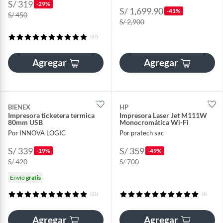
S/ 319
-29%
S/ 1,699.90
-41%
S/ 450
S/ 2,900
(47)
Agregar
Agregar
BIENEX
HP
Impresora ticketera termica
Impresora Laser Jet M111W
80mm USB
Monocromática Wi-Fi
Por INNOVA LOGIC
Por pratech sac
S/ 339
S/ 359
-19%
-49%
S/ 420
S/ 700
Envío
gratis
(21)
(4)
Agregar
Agregar