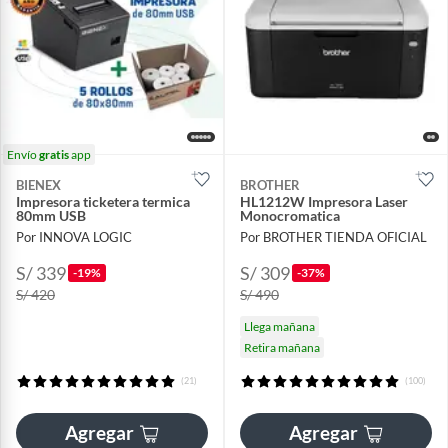
Envío
gratis
app
BIENEX
BROTHER
Impresora ticketera termica
HL1212W Impresora Laser
80mm USB
Monocromatica
Por INNOVA LOGIC
Por BROTHER TIENDA OFICIAL
S/ 339
S/ 309
-19%
-37%
S/ 420
S/ 490
Llega mañana
Retira mañana
(21)
(100)
Agregar
Agregar