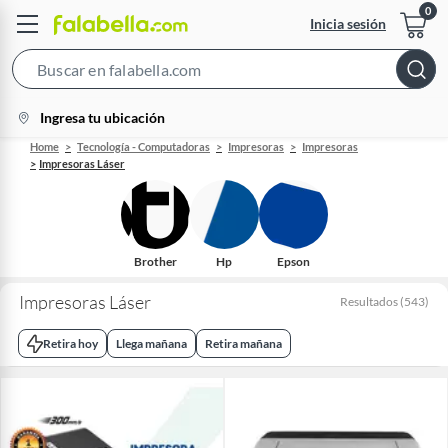
Inicia sesión
Search
Bar
location-
Ingresa tu ubicación
icon
Home
Tecnología - Computadoras
Impresoras
Impresoras
Impresoras Láser
Brother
Hp
Epson
Impresoras Láser
Resultados
(
543
)
Retira hoy
Llega mañana
Retira mañana