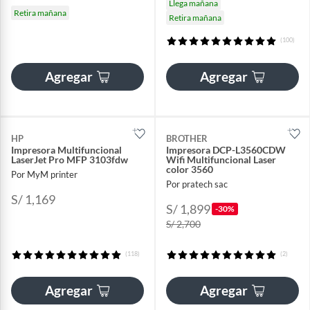
Llega mañana
Retira mañana
Retira mañana
(100)
Agregar
Agregar
HP
BROTHER
Impresora Multifuncional
Impresora DCP-L3560CDW
LaserJet Pro MFP 3103fdw
Wifi Multifuncional Laser
color 3560
Por MyM printer
Por pratech sac
S/ 1,169
S/ 1,899
-30%
S/ 2,700
(118)
(2)
Agregar
Agregar