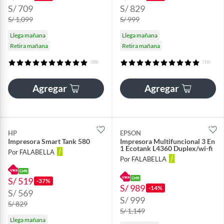
S/ 709
S/ 829
S/ 1,099
S/ 999
Llega mañana
Llega mañana
Retira mañana
Retira mañana
(88)
(16)
Agregar
Agregar
HP
EPSON
Impresora Smart Tank 580
Impresora Multifuncional 3 En
1 Ecotank L4360 Duplex/wi-fi
Por FALABELLA
Por FALABELLA
S/ 519
-37%
S/ 989
-14%
S/ 569
S/ 999
S/ 829
S/ 1,149
Llega mañana