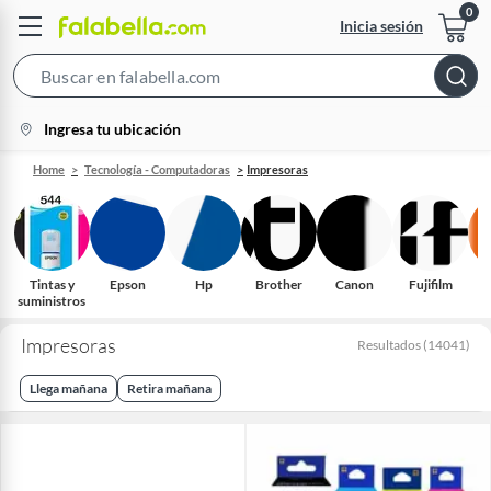
Inicia sesión
Search
Bar
location-
Ingresa tu ubicación
icon
Home
Tecnología - Computadoras
Impresoras
Tintas y
Epson
Hp
Brother
Canon
Fujifilm
suministros
Impresoras
Resultados
(
14041
)
Llega mañana
Retira mañana