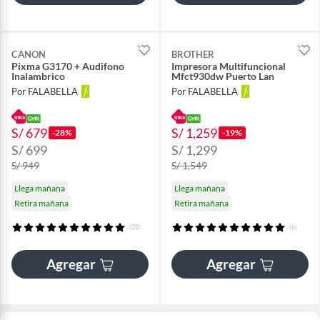
CANON
BROTHER
Pixma G3170 + Audifono
Impresora Multifuncional
Inalambrico
Mfct930dw Puerto Lan
Por FALABELLA
Por FALABELLA
S/ 679
S/ 1,259
-28%
-19%
S/ 699
S/ 1,299
S/ 949
S/ 1,549
Llega mañana
Llega mañana
Retira mañana
Retira mañana
(22)
(6)
Agregar
Agregar