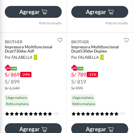
Agregar
Agregar
Patrocinado
Patrocinado
BROTHER
BROTHER
Impresora Multifuncional
Impresora Multifuncional
Dcpt730dw Adf
Dcpt530dw Duplex
Por FALABELLA
Por FALABELLA
S/ 869
S/ 789
-24%
-21%
S/ 899
S/ 819
S/ 1,149
S/ 999
Llega mañana
Llega mañana
Retira mañana
Retira mañana
(12)
(17)
Agregar
Agregar