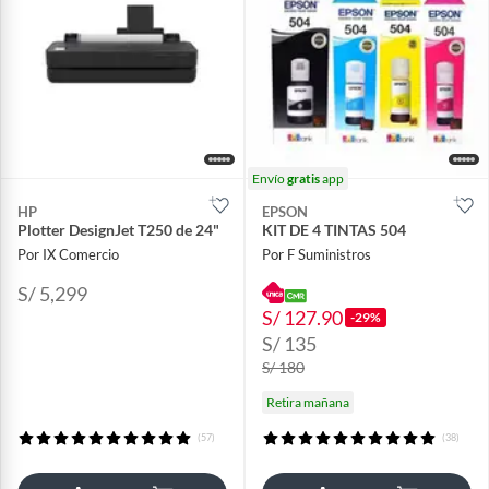
Envío
gratis
app
HP
EPSON
Plotter DesignJet T250 de 24"
KIT DE 4 TINTAS 504
Por IX Comercio
Por F Suministros
S/ 5,299
S/ 127.90
-29%
S/ 135
S/ 180
Retira mañana
(57)
(38)