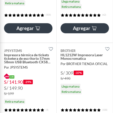
Llega mañana
Retira mañana
Retira mañana
(505)
(62)
Agregar
Agregar
JPSYSTEMS
BROTHER
Impresora térmica de tickets
HL1212W Impresora Laser
ticketera de escritorio 57mm
Monocromatica
58mm USB Bluetooth CX58D
Por BROTHER TIENDA OFICIAL
POS
Por JPSYSTEMS
S/ 309
-37%
S/ 490
S/ 141.90
-29%
Llega mañana
S/ 149.90
Retira mañana
S/ 199
Retira mañana
(9)
(100)