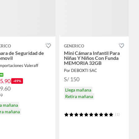
ERICO
GENERICO
ara de Seguridad de
Mini Cámara Infantil Para
omovil
Niñas Y Niños Con Funda
MEMORIA 32GB
mportaciones Valeraff
Por DEBOXTI SAC
S/ 150
65.90
-49%
79.60
Llega mañana
29
Retira mañana
ga mañana
ira mañana
(1)