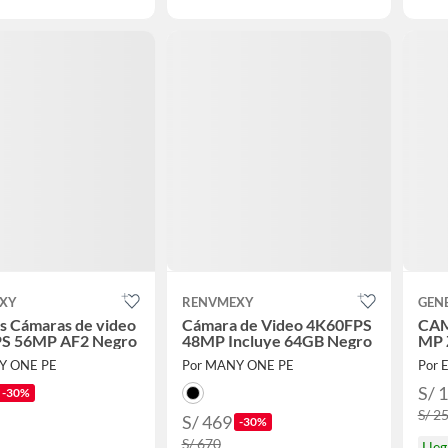
XY
RENVMEXY
GEN
es Cámaras de video
Cámara de Video 4K60FPS
CAM
S 56MP AF2 Negro
48MP Incluye 64GB Negro
MP 
Y ONE PE
Por MANY ONE PE
S/ 
-30%
S/ 2
S/ 469
-30%
S/ 670
Lle