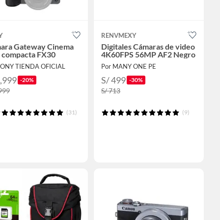
Y
RENVMEXY
ara Gateway Cinema
Digitales Cámaras de video
e compacta FX30
4K60FPS 56MP AF2 Negro
SONY TIENDA OFICIAL
Por MANY ONE PE
7,999
S/ 499
-20%
-30%
,999
S/ 713
(31)
(9)