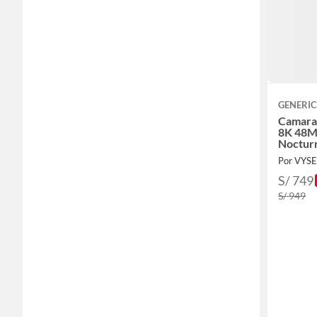
GENERI
Camara
8K 48M
Noctur
Por VYS
S/ 749
S/ 949