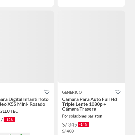
GENERICO
ra Digital Infantil foto
Cámara Para Auto Full Hd
deo X5S Mini- Rosado
Triple Lente 1080p +
Cámara Trasera
AYLLU TEC
Por soluciones pariaton
87
-12%
S/ 345
-14%
9
S/ 400