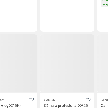
Ret
XY
CANON
GEN
Vlog X7 5K -
Cámara profesional XA25
Cam