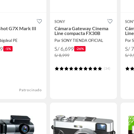
SONY
SON
hot G7X Mark III
Cámara Gateway Cinema
Cám
Line compacta FX30B
Lin
bigdeal PE
Por SONY TIENDA OFICIAL
Por 
49
S/ 6,699
S/ 
-1%
-26%
S/ 8,999
S/ 9
(34)
Patrocinado