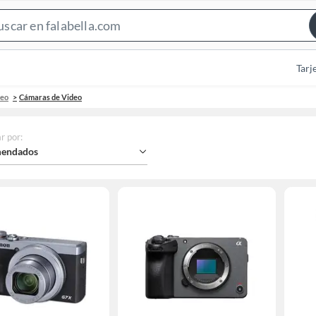
Search
Bar
Tarj
deo
Cámaras de Video
r por
:
endados