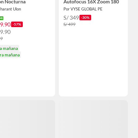
on Nocturna
Autofocus 16X Zoom 180
Tharant Ulon
Por VYSE GLOBAL PE
S/ 349
-30%
59.90
S/ 499
-57%
69.90
39
ga mañana
ira mañana