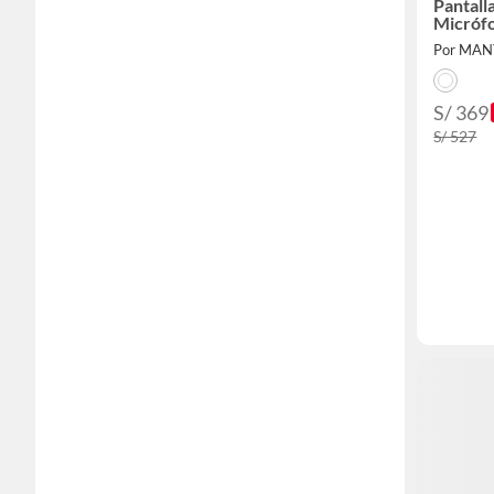
Pantall
Micróf
Por MAN
S/ 369
S/ 527