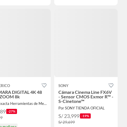
ERICO
SONY
ARA DIGITAL 4K 48
Cámara Cinema Line FX6V
ZOOM 8k
- Sensor CMOS Exmor R™ -
S-Cinetone™
Por Exacta Herramientas de Medicion
Por SONY TIENDA OFICIAL
189
-27%
S/ 23,999
-19%
59
S/ 29,699
ga mañana