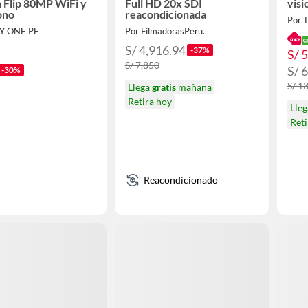
a Flip 80MP WiFi y
Full HD 20x SDI
visi
ono
reacondicionada
Por 
Y ONE PE
Por FilmadorasPeru.
S/ 4,916.94
-37%
S/ 
S/ 7,850
S/ 
-30%
S/ 1
Llega
gratis
mañana
Retira hoy
Lle
Ret
Reacondicionado