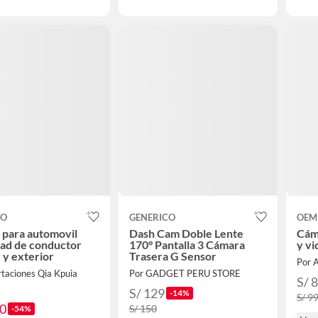
CO
GENERICO
OEM
 para automovil
Dash Cam Doble Lente
Cáma
ad de conductor
170° Pantalla 3 Cámara
y vi
r y exterior
Trasera G Sensor
Por 
rtaciones Qia Kpuia
Por GADGET PERU STORE
S/ 
S/ 129
-14%
S/ 9
90
S/ 150
-54%