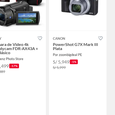
Y
CANON
ara de Video 4k
PowerShot G7X Mark III
dycam FDR-AX43A +
Plata
Básico
Por zoombigdeal PE
enz Photo Store
S/ 5,949
-1%
4,499
-17%
S/ 5,999
,389