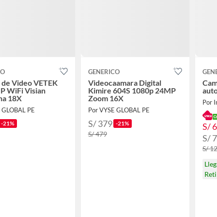
CO
GENERICO
GEN
 de Video VETEK
Videocaamara Digital
Cam
P WiFi Visian
Kimire 604S 1080p 24MP
aut
na 18X
Zoom 16X
Por I
E GLOBAL PE
Por VYSE GLOBAL PE
S/ 379
-21%
-21%
S/ 
S/ 479
S/ 
S/ 1
Lle
Ret