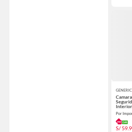
GENERI
Camara
Segurid
Interio
Por Impo
S/ 59.