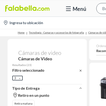
Menú
location-
Ingresa tu ubicación
icon
Home
Tecnología - Camaras y accesorios de fotografía
Cámaras de vi
Ordena
Recom
Cámaras de video
Cámaras de Video
Resultados
(
23
)
Filtro seleccionado
3
Tipo de Entrega
Retiro en un punto
Retira mañana