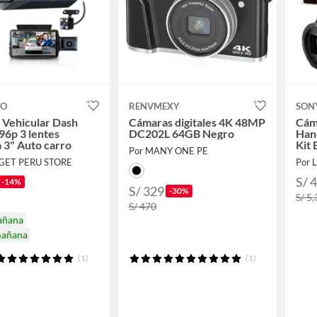
CO
RENVMEXY
SON
 Vehicular Dash
Cámaras digitales 4K 48MP
Cám
6p 3 lentes
DC202L 64GB Negro
Han
a 3" Auto carro
Kit 
Por MANY ONE PE
GET PERU STORE
Por L
S/ 
-14%
S/ 329
-30%
S/ 5
S/ 470
añana
mañana
(1)
(1)