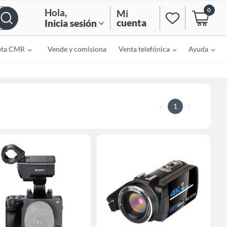
0
Hola
,
Mi
cuenta
Inicia sesión
eta CMR
Vende y comisiona
Venta telefónica
Ayuda
1