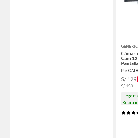
GENERI
Cámara
Cam 129
Pantall
Por GAD
S/ 129
S/ 150
Llega m
Retira 