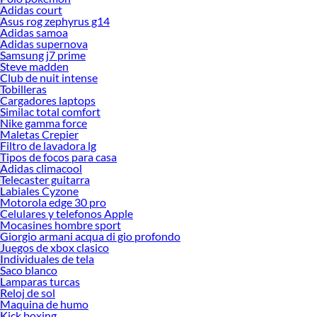
Adidas court
Asus rog zephyrus g14
Adidas samoa
Adidas supernova
Samsung j7 prime
Steve madden
Club de nuit intense
Tobilleras
Cargadores laptops
Similac total comfort
Nike gamma force
Maletas Crepier
Filtro de lavadora lg
Tipos de focos para casa
Adidas climacool
Telecaster guitarra
Labiales Cyzone
Motorola edge 30 pro
Celulares y telefonos Apple
Mocasines hombre sport
Giorgio armani acqua di gio profondo
Juegos de xbox clasico
Individuales de tela
Saco blanco
Lamparas turcas
Reloj de sol
Maquina de humo
Kick boxing