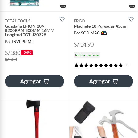
TOTAL TOOLS
ERGO
Guadaña LI-ION 20V
Machete 18 Pulgadas 45cm
8200RPM 300MM 16MM
Por SODIMAC
Longitud TGTLI20328
Por INVEPRIME
S/ 14.90
S/ 380
-24%
Retira mañana
S/ 500
(11)
Agregar
Agregar