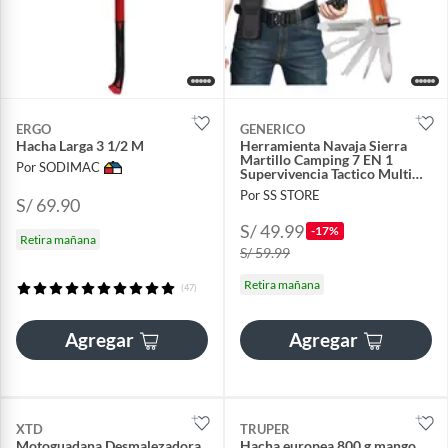
ERGO
GENERICO
Hacha Larga 3 1/2 M
Herramienta Navaja Sierra
Martillo Camping 7 EN 1
Por SODIMAC
Supervivencia Tactico Multi
Tool
Por SS STORE
S/ 69.90
S/ 49.99
-17%
Retira mañana
S/ 59.99
Retira mañana
(47)
Agregar
Agregar
XTD
TRUPER
Motoguadana Desmalezadora
Hacha europea 800 g mango