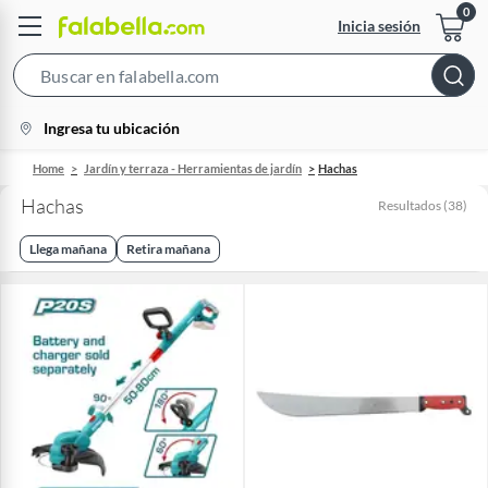
Inicia sesión
Search
Bar
location-
Ingresa tu ubicación
icon
Home
Jardín y terraza - Herramientas de jardín
Hachas
Hachas
Resultados
(
38
)
Llega mañana
Retira mañana