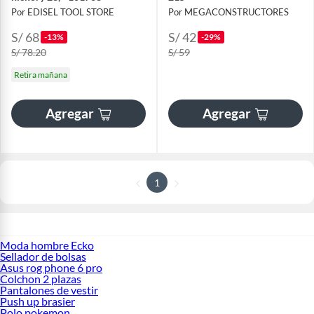
Por EDISEL TOOL STORE
Por MEGACONSTRUCTORES
S/ 68
S/ 42
-13%
-29%
S/ 78.20
S/ 59
Retira mañana
Agregar
Agregar
1
Moda hombre Ecko
Sellador de bolsas
Asus rog phone 6 pro
Colchon 2 plazas
Pantalones de vestir
Push up brasier
Polo pokemon