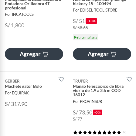
Podadora Orilladora 4T
hickory 15 - 100494
profesional
Por EDISEL TOOL STORE
Por INCATOOLS
S/ 51
-13%
S/ 1,800
S/ 58.65
Retira mañana
Agregar
Agregar
GERBER
TRUPER
Machete gator Bolo
Mango telescópico de fibra
vidrio de 1.9 a 3.6 m COD
Por EQUIPAK
16012
Por PROVINSUR
S/ 317.90
S/ 73.50
-5%
S/ 77
(2)