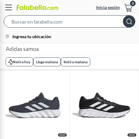
Inicia sesión
Search
Bar
location-
Ingresa tu ubicación
icon
Adidas samoa​
Retira hoy
Llega mañana
Retira mañana