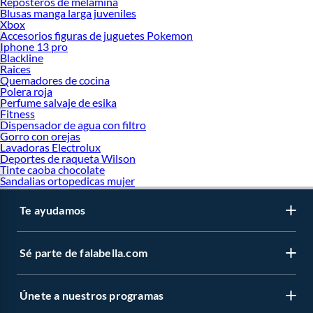
Reposteros de melamina
Blusas manga larga juveniles
Xbox
Accesorios figuras de juguetes Pokemon
Iphone 13 pro
Blackline
Raices
Quemadores de cocina
Polera roja
Perfume salvaje de esika
Fitness
Dispensador de agua con filtro
Gorro con orejas
Lavadoras Electrolux
Deportes de raqueta Wilson
Tinte caoba chocolate
Sandalias ortopedicas mujer
Te ayudamos
Sé parte de falabella.com
Únete a nuestros programas