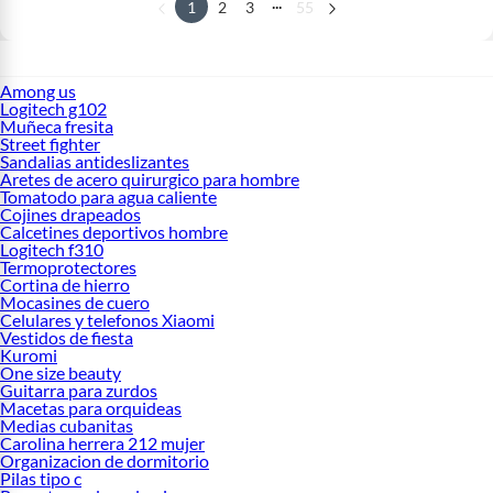
...
1
2
3
55
Among us
Logitech g102
Muñeca fresita
Street fighter
Sandalias antideslizantes
Aretes de acero quirurgico para hombre
Tomatodo para agua caliente
Cojines drapeados
Calcetines deportivos hombre
Logitech f310
Termoprotectores
Cortina de hierro
Mocasines de cuero
Celulares y telefonos Xiaomi
Vestidos de fiesta
Kuromi
One size beauty
Guitarra para zurdos
Macetas para orquideas
Medias cubanitas
Carolina herrera 212 mujer
Organizacion de dormitorio
Pilas tipo c