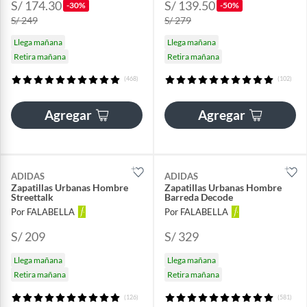
S/ 174.30
S/ 139.50
-30%
-50%
S/ 249
S/ 279
Llega mañana
Llega mañana
Retira mañana
Retira mañana
(468)
(102)
Agregar
Agregar
ADIDAS
ADIDAS
Zapatillas Urbanas Hombre
Zapatillas Urbanas Hombre
Streettalk
Barreda Decode
Por FALABELLA
Por FALABELLA
S/ 209
S/ 329
Llega mañana
Llega mañana
Retira mañana
Retira mañana
(126)
(581)